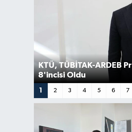
KTÜ, TÜBİTAK-ARDEB Pro
8'incisi Oldu
1
2
3
4
5
6
7