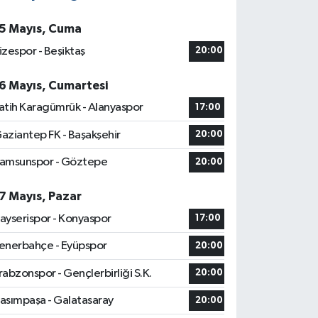
5 Mayıs, Cuma
izespor - Beşiktaş
20:00
6 Mayıs, Cumartesi
atih Karagümrük - Alanyaspor
17:00
aziantep FK - Başakşehir
20:00
amsunspor - Göztepe
20:00
7 Mayıs, Pazar
ayserispor - Konyaspor
17:00
enerbahçe - Eyüpspor
20:00
rabzonspor - Gençlerbirliği S.K.
20:00
asımpaşa - Galatasaray
20:00