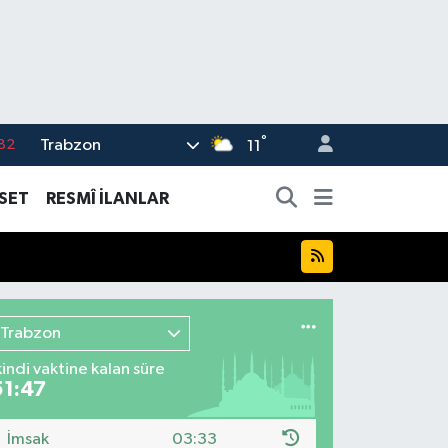
°
Trabzon
02
11
19
ASET
RESMÎ İLANLAR
18
19
%0
82
Trabzon
kindi vaktine kalan süre
51:45
İmsak
03:33