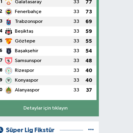
1
Galatasaray
33
77
2
Fenerbahçe
33
73
3
Trabzonspor
33
69
4
Beşiktaş
33
59
5
Göztepe
33
55
6
Başakşehir
33
54
7
Samsunspor
33
48
8
Rizespor
33
40
9
Konyaspor
33
40
0
Alanyaspor
33
37
Detaylar için tıklayın
Süper Lig Fikstür