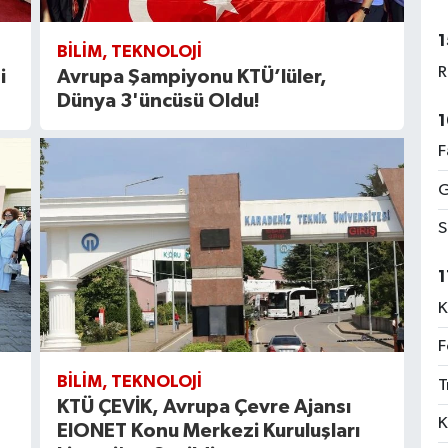
1
BILIM, TEKNOLOJI
R
i
Avrupa Şampiyonu KTÜ’lüler,
Dünya 3'üncüsü Oldu!
1
F
G
S
1
K
F
BILIM, TEKNOLOJI
T
KTÜ ÇEVİK, Avrupa Çevre Ajansı
K
EIONET Konu Merkezi Kuruluşları