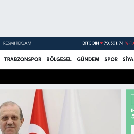
RESMÎ REKLAM
DOLAR
45,43620
%0.
EURO
53,38690
%0.
TRABZONSPOR
BÖLGESEL
GÜNDEM
SPOR
SİY
STERLİN
61,60380
%0.
G.ALTIN
6862,09000
%0.
BİST100
14.598,00
BITCOIN
79.591,74
%-1.
İ