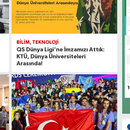
BILIM, TEKNOLOJI
QS Dünya Ligi'ne İmzamızı Attık:
KTÜ, Dünya Üniversiteleri
Arasında!
1