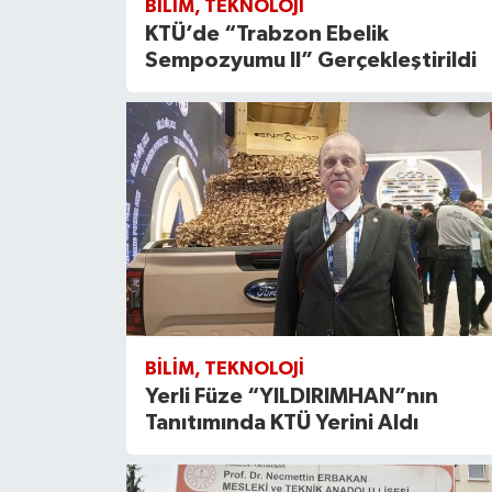
BILIM, TEKNOLOJI
KTÜ’de “Trabzon Ebelik
Sempozyumu II” Gerçekleştirildi
BILIM, TEKNOLOJI
Yerli Füze “YILDIRIMHAN”nın
Tanıtımında KTÜ Yerini Aldı