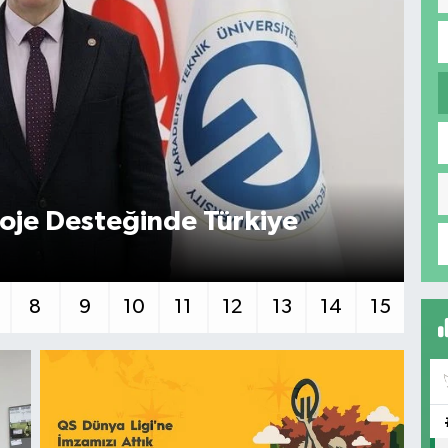
je Desteğinde Türkiye
KT
8
9
10
11
12
13
14
15