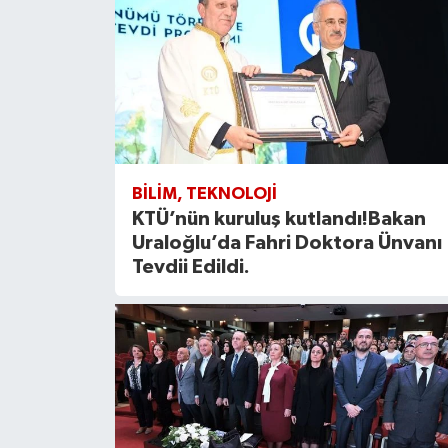
BILIM, TEKNOLOJI
KTÜ’nün kuruluş kutlandı!Bakan
Uraloğlu’da Fahri Doktora Ünvanı
Tevdii Edildi.