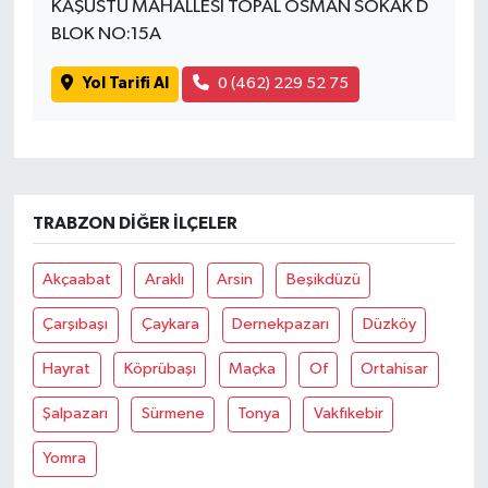
KAŞÜSTÜ MAHALLESİ TOPAL OSMAN SOKAK D
BLOK NO:15A
Yol Tarifi Al
0 (462) 229 52 75
TRABZON DIĞER İLÇELER
Akçaabat
Araklı
Arsin
Beşikdüzü
Çarşıbaşı
Çaykara
Dernekpazarı
Düzköy
Hayrat
Köprübaşı
Maçka
Of
Ortahisar
Şalpazarı
Sürmene
Tonya
Vakfıkebir
Yomra