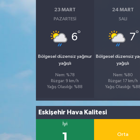
23 MART
24 MART
PAZARTESI
SALI
°
°
6
7
Bölgesel düzensiz yağmur
Bölgesel düzensiz y
yağışlı
yağışlı
Nem: %78
Nem: %80
Rüzgar: 9 km/h
Rüzgar: 17 km/h
Yağış Olasılığı: %88
Yağış Olasılığı: %8
Eskişehir Hava Kalitesi
İyi
1
Orta