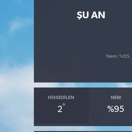
ŞU AN
Nem: %95, H
HISSEDILEN
NEM
°
2
%95