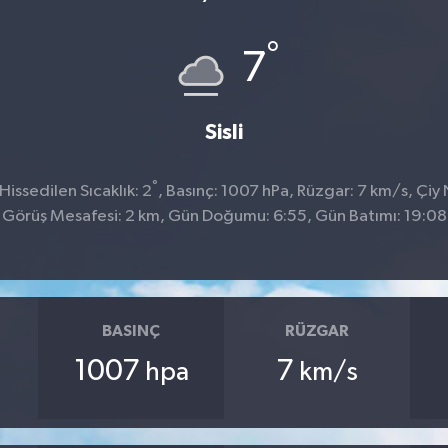
°
7
Sisli
°
issedilen Sıcaklık: 2
, Basınç: 1007 hPa, Rüzgar: 7 km/s, Çiy 
Görüş Mesafesi: 2 km, Gün Doğumu: 6:55, Gün Batımı: 19:08
BASINÇ
RÜZGAR
1007
7
hpa
km/s