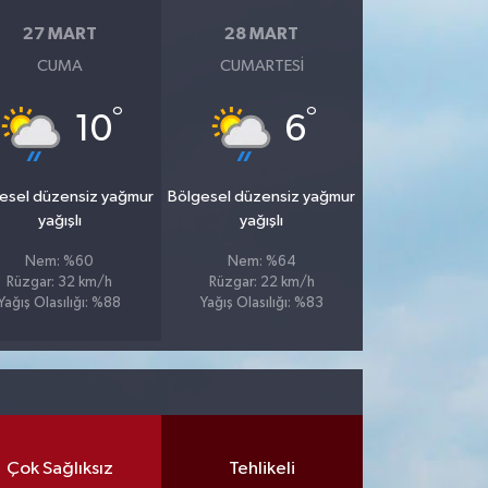
27 MART
28 MART
CUMA
CUMARTESI
°
°
10
6
esel düzensiz yağmur
Bölgesel düzensiz yağmur
yağışlı
yağışlı
Nem: %60
Nem: %64
Rüzgar: 32 km/h
Rüzgar: 22 km/h
Yağış Olasılığı: %88
Yağış Olasılığı: %83
Çok Sağlıksız
Tehlikeli