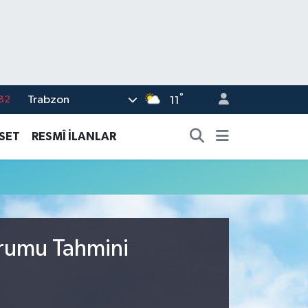
°
Trabzon
82
11
02
ASET
RESMÎ İLANLAR
19
18
19
%0
urumu Tahmini