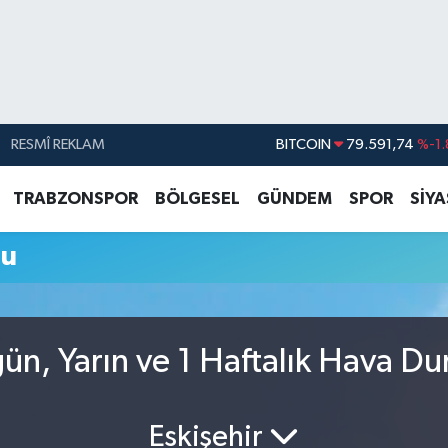
RESMÎ REKLAM
BITCOIN
79.591,74
%-1.
DOLAR
45,43620
%0.
TRABZONSPOR
BÖLGESEL
GÜNDEM
SPOR
SİY
EURO
53,38690
%0.
mu
STERLİN
61,60380
%0.
G.ALTIN
6862,09000
%0.
BİST100
14.598,00
gün, Yarın ve 1 Haftalık Hava D
Eskişehir