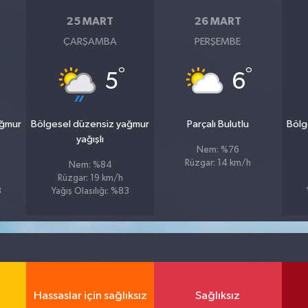
25 MART
26 MART
ÇARŞAMBA
PERŞEMBE
°
°
5
6
ağmur
Bölgesel düzensiz yağmur
Parçalı Bulutlu
Bölg
yağışlı
Nem: %76
Rüzgar: 14 km/h
Nem: %84
Rüzgar: 19 km/h
8
Yağış Olasılığı: %83
Hassaslar için sağlıksız
Sağlıksız