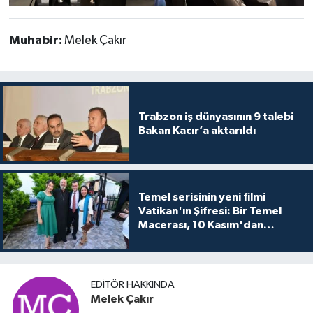
Muhabir:
Melek Çakır
Trabzon iş dünyasının 9 talebi
Bakan Kacır’a aktarıldı
Temel serisinin yeni filmi
Vatikan'ın Şifresi: Bir Temel
Macerası, 10 Kasım'dan
itibaren sinemalarda seyirciyle
buluşuyo
EDITÖR HAKKINDA
Melek Çakır