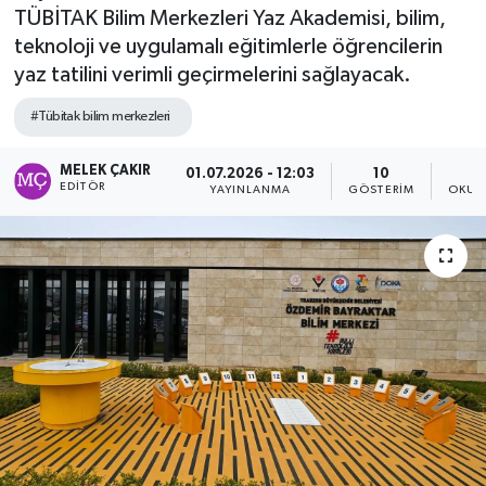
TÜBİTAK Bilim Merkezleri Yaz Akademisi, bilim,
teknoloji ve uygulamalı eğitimlerle öğrencilerin
yaz tatilini verimli geçirmelerini sağlayacak.
#Tübitak bilim merkezleri
MELEK ÇAKIR
01.07.2026 - 12:03
10
EDITÖR
YAYINLANMA
GÖSTERIM
OKUN