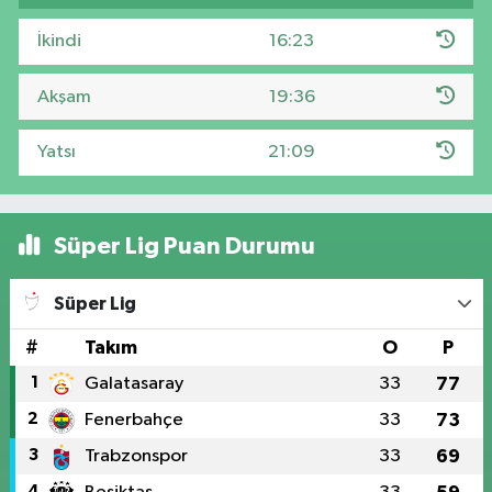
İkindi
16:23
Akşam
19:36
Yatsı
21:09
Süper Lig Puan Durumu
Süper Lig
#
Takım
O
P
1
Galatasaray
33
77
2
Fenerbahçe
33
73
3
Trabzonspor
33
69
4