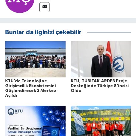
Bunlar da ilginizi çekebilir
KTÜ’de Teknoloji ve
KTÜ, TÜBİTAK-ARDEB Proje
Girişimcilik Ekosistemini
Desteğinde Türkiye 8'incisi
Güçlendirecek 3 Merkez
Oldu
Açıldı