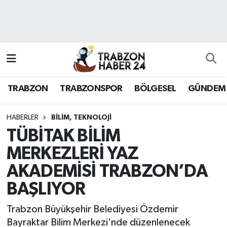
RESMÎ REKLAM
Nöbetçi Eczaneler
Hava Durumu
TRABZON
TRABZONSPOR
BÖLGESEL
GÜNDEM
Namaz Vakitleri
Trafik Durumu
HABERLER
BILIM, TEKNOLOJI
TÜBİTAK BİLİM
Süper Lig Puan Durumu ve Fikstür
MERKEZLERİ YAZ
AKADEMİSİ TRABZON’DA
Tüm Manşetler
BAŞLIYOR
Son Dakika Haberleri
Trabzon Büyükşehir Belediyesi Özdemir
Haber Arşivi
Bayraktar Bilim Merkezi'nde düzenlenecek