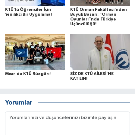
KTÜ’lü Öğrenciler İçin
KTÜ Orman Fakültesi’nden
Yenilikçi Bir Uygulama!
Büyük Başarı: “Orman
Oyunları”nda Türkiye
Üçüncülüğü!
Mısır'da KTÜ Rüzgârı!
SİZ DE KTÜ AİLESİ’NE
KATILIN!
Yorumlar