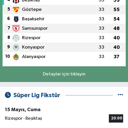
Beşiktaş
33
59
5
Göztepe
33
55
6
Başakşehir
33
54
7
Samsunspor
33
48
8
Rizespor
33
40
9
Konyaspor
33
40
10
Alanyaspor
33
37
Detaylar için tıklayın
Süper Lig Fikstür
15 Mayıs, Cuma
Rizespor - Beşiktaş
20:00