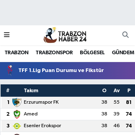
RESMÎ REKLAM
Nöbetçi Eczaneler
Hava Durumu
TRABZON
TRABZONSPOR
BÖLGESEL
GÜNDEM
Namaz Vakitleri
Trafik Durumu
TFF 1.Lig Puan Durumu ve Fikstür
Süper Lig Puan Durumu ve Fikstür
#
Takım
O
Av
P
Tüm Manşetler
1
Erzurumspor FK
38
55
81
2
Amed
38
39
74
Son Dakika Haberleri
3
Esenler Erokspor
38
46
74
Haber Arşivi