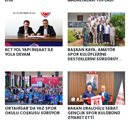
Erdi
MADALYALARI TOPLADI
KCT YOL YAPI İNŞAAT İLE
BAŞKAN KAYA, AMATÖR
YOLA DEVAM
SPOR KULÜPLERİNE
DESTEKLERİNİ SÜRDÜRÜYOR
LİGE KATILIM ÜCRETLERİ BU
YIL DA KARŞILANACAK
ORTAHİSAR’DA YAZ SPOR
BAKAN URALOĞLU SEBAT
OKULU COŞKUSU SÜRÜYOR
GENÇLİK SPOR KULÜBÜNÜ
ZİYARET ETTİ