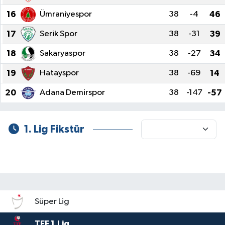
16
Ümraniyespor
38
-4
46
17
Serik Spor
38
-31
39
18
Sakaryaspor
38
-27
34
19
Hatayspor
38
-69
14
20
Adana Demirspor
38
-147
-57
1. Lig Fikstür
Süper Lig
TFF 1.Lig