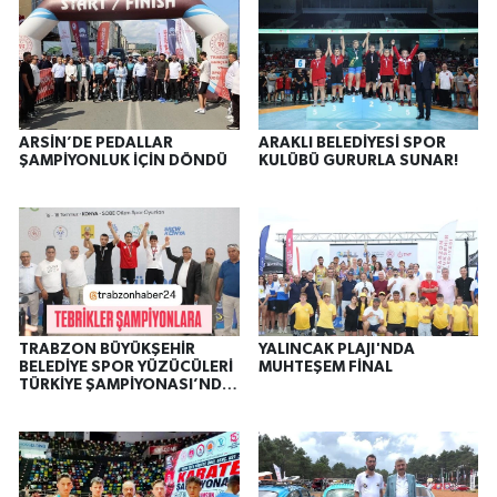
ARSİN’DE PEDALLAR
ARAKLI BELEDİYESİ SPOR
ŞAMPİYONLUK İÇİN DÖNDÜ
KULÜBÜ GURURLA SUNAR!
TRABZON BÜYÜKŞEHİR
YALINCAK PLAJI'NDA
BELEDİYE SPOR YÜZÜCÜLERİ
MUHTEŞEM FİNAL
TÜRKİYE ŞAMPİYONASI’NDA
MADALYALARA AMBARGO
KOYDU