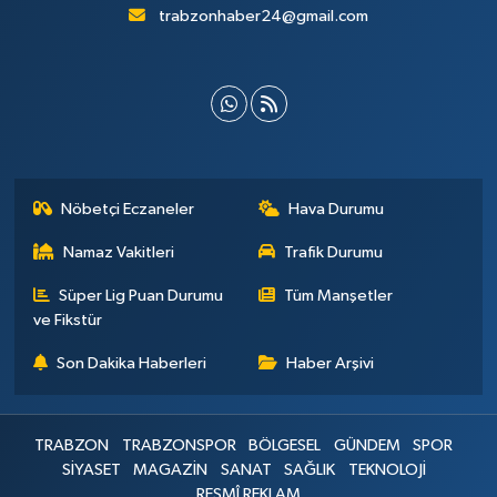
trabzonhaber24@gmail.com
Nöbetçi Eczaneler
Hava Durumu
Namaz Vakitleri
Trafik Durumu
Süper Lig Puan Durumu
Tüm Manşetler
ve Fikstür
Son Dakika Haberleri
Haber Arşivi
TRABZON
TRABZONSPOR
BÖLGESEL
GÜNDEM
SPOR
SİYASET
MAGAZİN
SANAT
SAĞLIK
TEKNOLOJİ
RESMÎ REKLAM