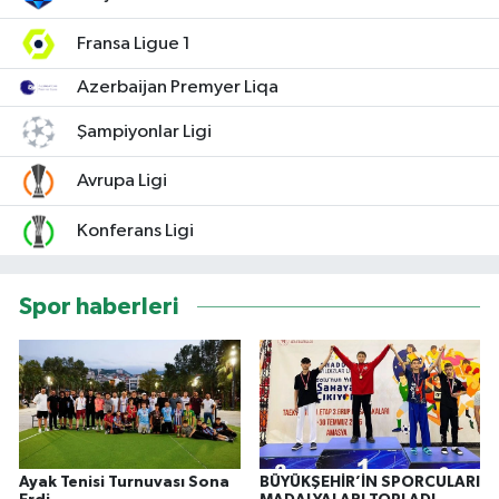
Fransa Ligue 1
Azerbaijan Premyer Liqa
Şampiyonlar Ligi
Avrupa Ligi
Konferans Ligi
Spor haberleri
Ayak Tenisi Turnuvası Sona
BÜYÜKŞEHİR’İN SPORCULARI