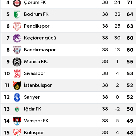
4
Çorum FK
38
24
71
5
Bodrum FK
38
32
64
6
Pendikspor
38
25
63
7
Keçiörengücü
38
30
60
8
Bandırmaspor
38
13
60
9
Manisa F.K.
38
1
55
10
Sivasspor
38
4
53
11
İstanbulspor
38
2
52
12
Sarıyer
38
0
52
13
Iğdır FK
38
-2
50
14
Vanspor FK
38
5
49
15
Boluspor
38
4
48