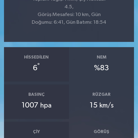
4.5,
Görüş Mesafesi: 10 km, Gün
Doğumu: 6:41, Gün Batımı: 18:54
HISSEDILEN
NEM
°
6
%83
BASINÇ
RÜZGAR
1007
15
hpa
km/s
ÇIY
GÖRÜŞ