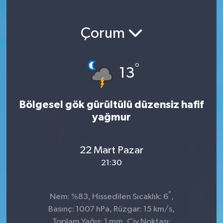
Çorum
°
13
Bölgesel gök gürültülü düzensiz hafif
yağmur
22 Mart Pazar
21:30
°
Nem: %83, Hissedilen Sıcaklık: 6
,
Basınç: 1007 hPa, Rüzgar: 15 km/s,
Toplam Yağış: 1 mm, Çiy Noktası: