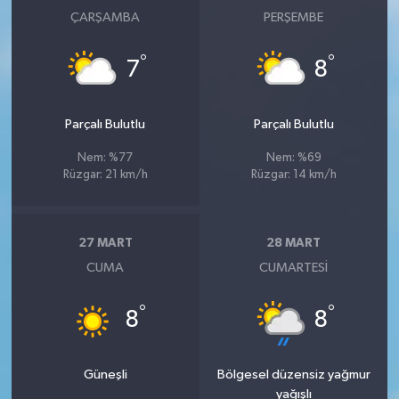
ÇARŞAMBA
PERŞEMBE
°
°
7
8
Parçalı Bulutlu
Parçalı Bulutlu
Nem: %77
Nem: %69
Rüzgar: 21 km/h
Rüzgar: 14 km/h
27 MART
28 MART
CUMA
CUMARTESI
°
°
8
8
Güneşli
Bölgesel düzensiz yağmur
yağışlı