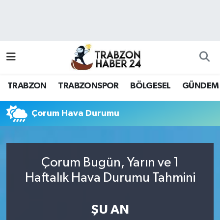
RESMÎ REKLAM
Nöbetçi Eczaneler
Hava Durumu
TRABZON
TRABZONSPOR
BÖLGESEL
GÜNDEM
Namaz Vakitleri
Trafik Durumu
Çorum Hava Durumu
Süper Lig Puan Durumu ve Fikstür
Çorum Bugün, Yarın ve 1
Tüm Manşetler
Haftalık Hava Durumu Tahmini
Son Dakika Haberleri
ŞU AN
Haber Arşivi