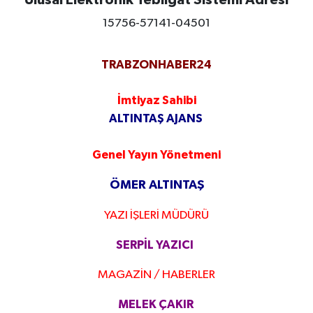
Ulusal Elektronik Tebligat Sistemi Adresi
15756-57141-04501
TRABZONHABER24
İmtiyaz Sahibi
ALTINTAŞ AJANS
Genel Yayın Yönetmeni
ÖMER ALTINTAŞ
YAZI İŞLERİ MÜDÜRÜ
SERPİL YAZICI
MAGAZİN / HABERLER
MELEK ÇAKIR