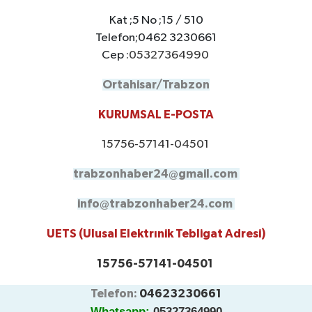
Kat ;5 No ;15 / 510
Telefon;0462 3230661
Cep :
05327364990
Ortahisar/Trabzon
KURUMSAL E-POSTA
15756-57141-04501
trabzonhaber24@gmail.com
info@trabzonhaber24.com
UETS (Ulusal Elektrınik Tebligat Adresi)
15756-57141-04501
Telefon:
04623230661
Whatsapp:
05327364990