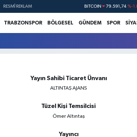
BITCOIN
79.591,74
%-1.
RESMÎ REKLAM
DOLAR
45,43620
%0.
TRABZONSPOR
BÖLGESEL
GÜNDEM
SPOR
SİY
EURO
53,38690
%0.
STERLİN
61,60380
%0.
G.ALTIN
6862,09000
%0.
BİST100
14.598,00
Yayın Sahibi Ticaret Ünvanı
ALTINTAŞ AJANS
Tüzel Kişi Temsilcisi
Ömer Altıntaş
Yayıncı