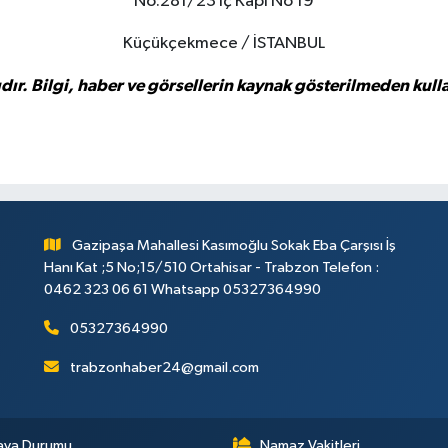
No:281/23 İç Kapı No 19
Küçükçekmece / İSTANBUL
ıdır. Bilgi, haber ve görsellerin kaynak gösterilmeden kulla
Gazipaşa Mahallesi Kasımoğlu Sokak Eba Çarşısı İş
Hanı Kat ;5 No;15/510 Ortahisar - Trabzon Telefon :
0462 323 06 61 Whatsapp 05327364990
05327364990
trabzonhaber24@gmail.com
ava Durumu
Namaz Vakitleri