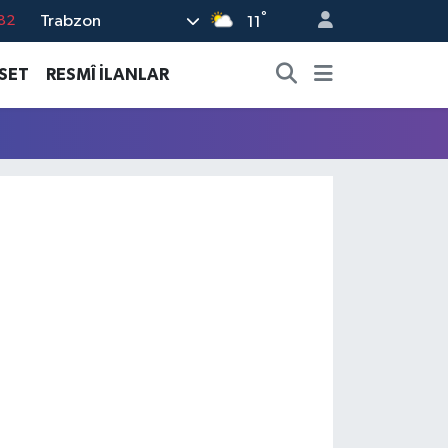
82
°
Trabzon
11
02
ASET
RESMÎ İLANLAR
19
18
19
%0