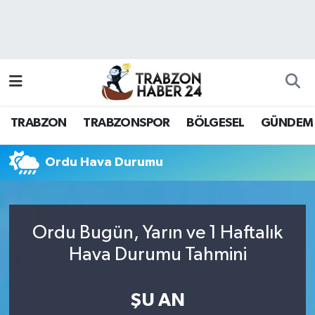
RESMÎ REKLAM
Nöbetçi Eczaneler
Hava Durumu
TRABZON
TRABZONSPOR
BÖLGESEL
GÜNDEM
Namaz Vakitleri
Trafik Durumu
Ordu Hava Durumu
Süper Lig Puan Durumu ve Fikstür
Ordu Bugün, Yarın ve 1 Haftalık
Tüm Manşetler
Hava Durumu Tahmini
Son Dakika Haberleri
ŞU AN
Haber Arşivi