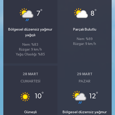
°
°
7
8
Bölgesel düzensiz yağmur
Parçalı Bulutlu
yağışlı
Nem: %69
Rüzgar: 9 km/h
Nem: %83
Rüzgar: 9 km/h
Yağış Olasılığı: %85
28 MART
29 MART
CUMARTESI
PAZAR
°
°
10
12
Güneşli
Bölgesel düzensiz yağmur