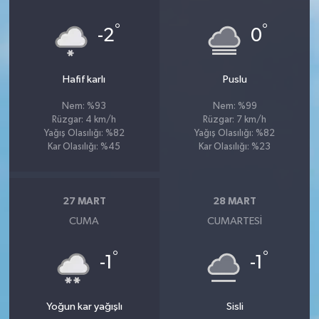
°
°
-2
0
Hafif karlı
Puslu
Nem: %93
Nem: %99
Rüzgar: 4 km/h
Rüzgar: 7 km/h
Yağış Olasılığı: %82
Yağış Olasılığı: %82
Kar Olasılığı: %45
Kar Olasılığı: %23
27 MART
28 MART
CUMA
CUMARTESI
°
°
-1
-1
Yoğun kar yağışlı
Sisli