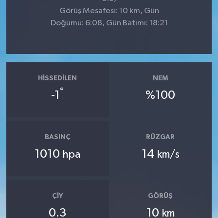
Görüş Mesafesi: 10 km, Gün
Doğumu: 6:08, Gün Batımı: 18:21
HISSEDILEN
NEM
°
-1
%100
BASINÇ
RÜZGAR
1010
14
hpa
km/s
ÇIY
GÖRÜŞ
0.3
10
km