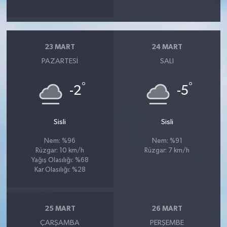
23 MART
24 MART
PAZARTESI
SALI
°
°
-2
-5
Sisli
Sisli
Nem: %96
Nem: %91
Rüzgar: 10 km/h
Rüzgar: 7 km/h
Yağış Olasılığı: %68
Kar Olasılığı: %28
25 MART
26 MART
ÇARŞAMBA
PERŞEMBE