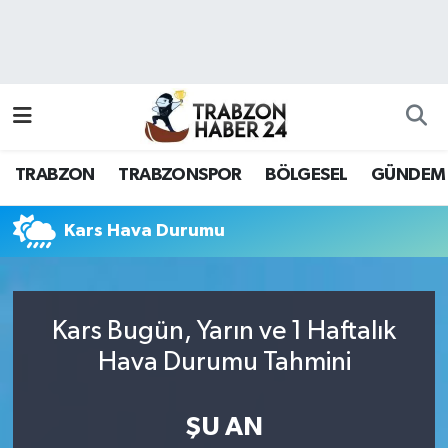
RESMÎ REKLAM
Nöbetçi Eczaneler
Hava Durumu
TRABZON
TRABZONSPOR
BÖLGESEL
GÜNDEM
Namaz Vakitleri
Trafik Durumu
Kars Hava Durumu
Süper Lig Puan Durumu ve Fikstür
Kars Bugün, Yarın ve 1 Haftalık
Tüm Manşetler
Hava Durumu Tahmini
Son Dakika Haberleri
ŞU AN
Haber Arşivi