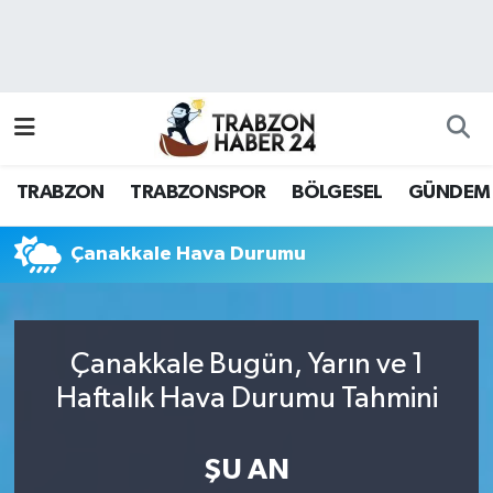
RESMÎ REKLAM
Nöbetçi Eczaneler
Hava Durumu
TRABZON
TRABZONSPOR
BÖLGESEL
GÜNDEM
Namaz Vakitleri
Trafik Durumu
Çanakkale Hava Durumu
Süper Lig Puan Durumu ve Fikstür
Çanakkale Bugün, Yarın ve 1
Tüm Manşetler
Haftalık Hava Durumu Tahmini
Son Dakika Haberleri
ŞU AN
Haber Arşivi