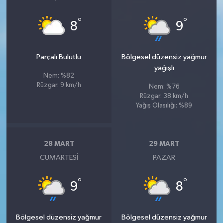
°
°
8
9
Parçalı Bulutlu
Bölgesel düzensiz yağmur
yağışlı
Nem: %82
Rüzgar: 9 km/h
Nem: %76
Rüzgar: 38 km/h
Yağış Olasılığı: %89
28 MART
29 MART
CUMARTESI
PAZAR
°
°
9
8
Bölgesel düzensiz yağmur
Bölgesel düzensiz yağmur