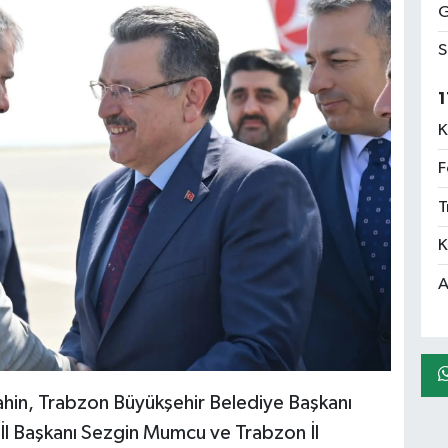
G
S
1
K
F
T
K
A
Şahin, Trabzon Büyükşehir Belediye Başkanı
l Başkanı Sezgin Mumcu ve Trabzon İl