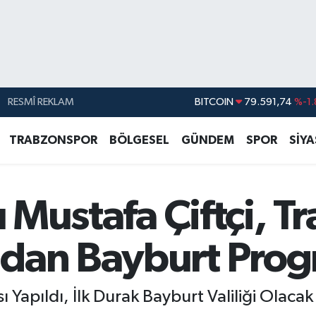
RESMÎ REKLAM
DOLAR
45,43620
%0.
EURO
53,38690
%0.
TRABZONSPOR
BÖLGESEL
GÜNDEM
SPOR
SİY
STERLİN
61,60380
%0.
G.ALTIN
6862,09000
%0.
ı Mustafa Çiftçi, T
BİST100
14.598,00
BITCOIN
79.591,74
%-1.
dan Bayburt Prog
 Yapıldı, İlk Durak Bayburt Valiliği Olacak