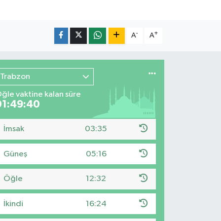
-
+
A
A
Trabzon
ğle vaktine kalan süre
01:49:38
İmsak
03:35
Güneş
05:16
Öğle
12:32
İkindi
16:24