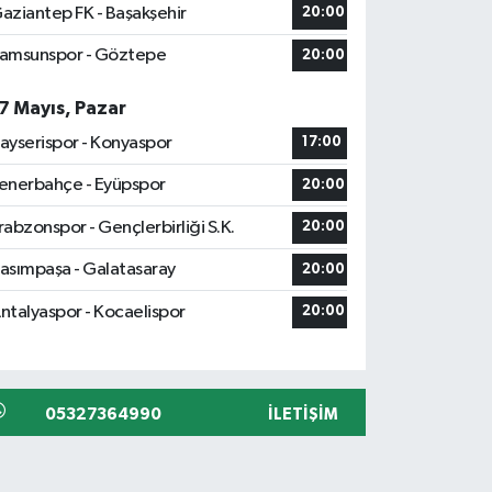
aziantep FK - Başakşehir
20:00
amsunspor - Göztepe
20:00
7 Mayıs, Pazar
ayserispor - Konyaspor
17:00
enerbahçe - Eyüpspor
20:00
rabzonspor - Gençlerbirliği S.K.
20:00
asımpaşa - Galatasaray
20:00
ntalyaspor - Kocaelispor
20:00
05327364990
İLETIŞIM