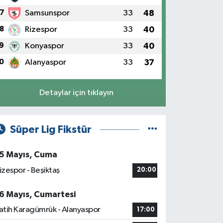
7
Samsunspor
33
48
8
Rizespor
33
40
9
Konyaspor
33
40
0
Alanyaspor
33
37
Detaylar için tıklayın
Süper Lig Fikstür
5 Mayıs, Cuma
izespor - Beşiktaş
20:00
6 Mayıs, Cumartesi
atih Karagümrük - Alanyaspor
17:00