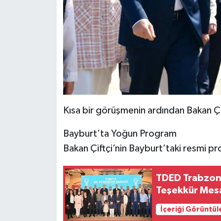
Kısa bir görüşmenin ardından Bakan Çif
Bayburt’ta Yoğun Program
Bakan Çiftçi’nin Bayburt’taki resmi pr
TDED Trabzon
Teşekkür Mesa
İçeriği Görüntül