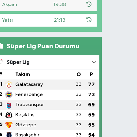
Akşam
19:38
Yatsı
21:13
Süper Lig Puan Durumu
Süper Lig
#
Takım
O
P
1
Galatasaray
33
77
2
Fenerbahçe
33
73
3
Trabzonspor
33
69
4
Beşiktaş
33
59
5
Göztepe
33
55
6
Başakşehir
33
54