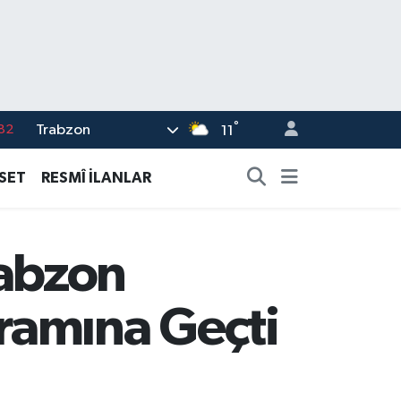
°
Trabzon
02
11
19
ASET
RESMÎ İLANLAR
18
19
rabzon
%0
82
ramına Geçti