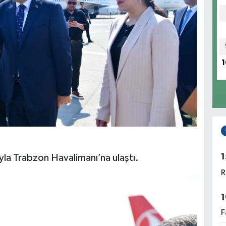
1
1
yla Trabzon Havalimanı’na ulaştı.
R
1
F