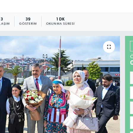
3
39
1 DK
LAŞIM
GÖSTERIM
OKUNMA SÜRESI
Ö