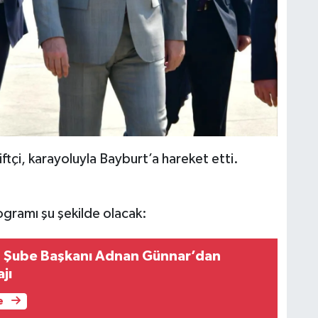
tçi, karayoluyla Bayburt’a hareket etti.
ogramı şu şekilde olacak:
 Şube Başkanı Adnan Günnar’dan
jı
e