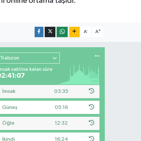
ı online ortama taşıdı.
-
+
A
A
Trabzon
msak vaktine kalan süre
02:41:05
İmsak
03:35
Güneş
05:16
Öğle
12:32
İkindi
16:24