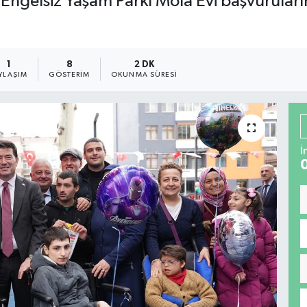
 Engelsiz Yaşam Parkı Mola Evi başvuruların
1
8
2 DK
YLAŞIM
GÖSTERIM
OKUNMA SÜRESI
İ