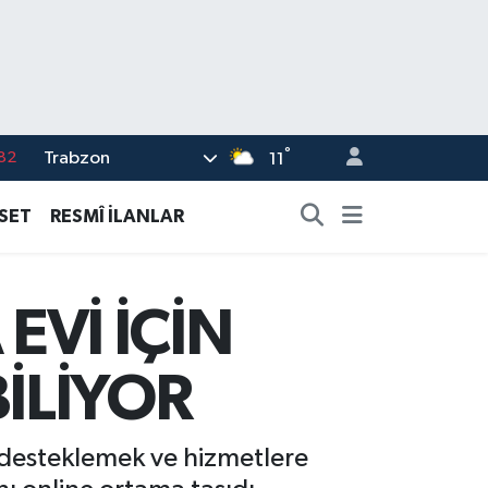
°
Trabzon
02
11
19
ASET
RESMÎ İLANLAR
18
19
EVİ İÇİN
%0
82
İLİYOR
ı desteklemek ve hizmetlere