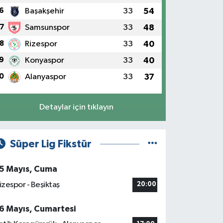
6
Başakşehir
33
54
7
Samsunspor
33
48
8
Rizespor
33
40
9
Konyaspor
33
40
0
Alanyaspor
33
37
Detaylar için tıklayın
Süper Lig Fikstür
5 Mayıs, Cuma
izespor - Beşiktaş
20:00
6 Mayıs, Cumartesi