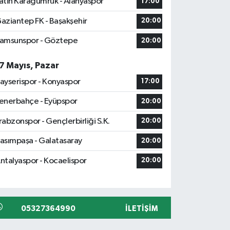
atih Karagümrük - Alanyaspor
17:00
aziantep FK - Başakşehir
20:00
amsunspor - Göztepe
20:00
7 Mayıs, Pazar
ayserispor - Konyaspor
17:00
enerbahçe - Eyüpspor
20:00
rabzonspor - Gençlerbirliği S.K.
20:00
asımpaşa - Galatasaray
20:00
ntalyaspor - Kocaelispor
20:00
05327364990
İLETIŞIM