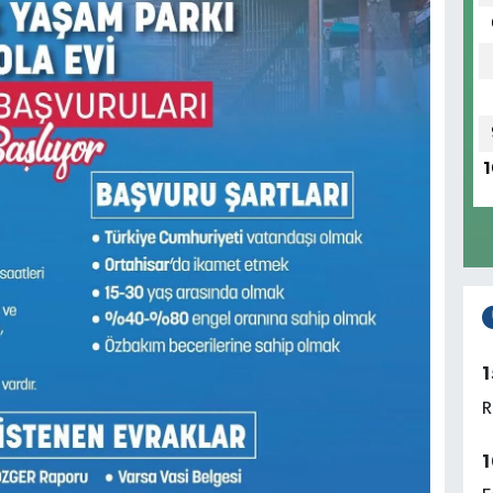
1
1
R
1