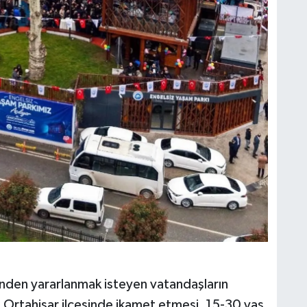
inden yararlanmak isteyen vatandaşların
 Ortahisar ilçesinde ikamet etmesi, 15-30 yaş