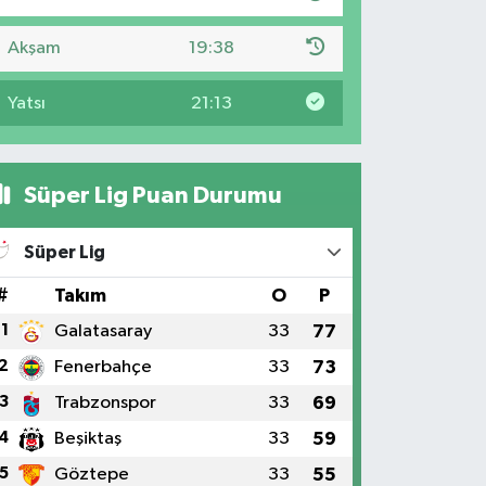
Akşam
19:38
Yatsı
21:13
Süper Lig Puan Durumu
Süper Lig
#
Takım
O
P
1
Galatasaray
33
77
2
Fenerbahçe
33
73
3
Trabzonspor
33
69
4
Beşiktaş
33
59
5
Göztepe
33
55