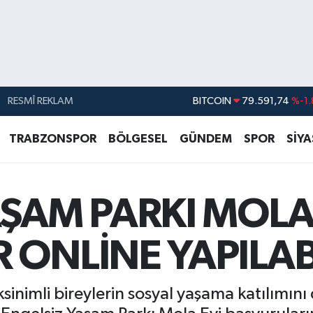
RESMÎ REKLAM
DOLAR
45,43620
%0.
EURO
53,38690
%0.
TRABZONSPOR
BÖLGESEL
GÜNDEM
SPOR
SİY
STERLİN
61,60380
%0.
G.ALTIN
6862,09000
%0.
ŞAM PARKI MOLA 
BİST100
14.598,00
BITCOIN
79.591,74
%-1.
 ONLİNE YAPILAB
ksinimli bireylerin sosyal yaşama katılımın