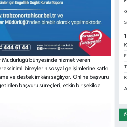
F
G
S
1
K
F
er Müdürlüğü bünyesinde hizmet veren
T
eksinimli bireylerin sosyal gelişimlerine katkı
lenme ve destek imkânı sağlıyor. Online başvuru
K
etirilen başvuru süreçleri, etkin bir şekilde
A