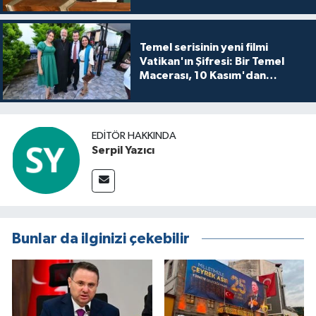
Temel serisinin yeni filmi
Vatikan'ın Şifresi: Bir Temel
Macerası, 10 Kasım'dan
itibaren sinemalarda seyirciyle
buluşuyo
EDITÖR HAKKINDA
Serpil Yazıcı
Bunlar da ilginizi çekebilir