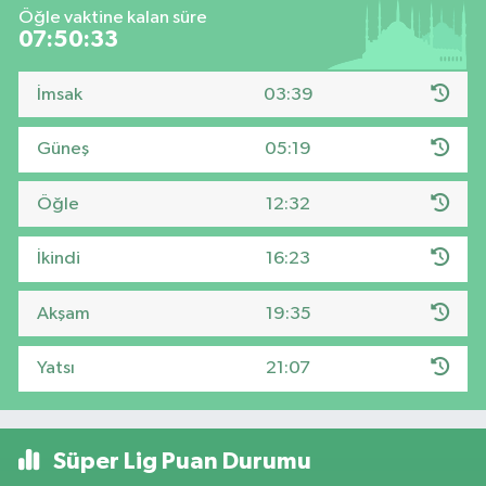
Öğle vaktine kalan süre
07:50:32
İmsak
03:39
Güneş
05:19
Öğle
12:32
İkindi
16:23
Akşam
19:35
Yatsı
21:07
Süper Lig Puan Durumu