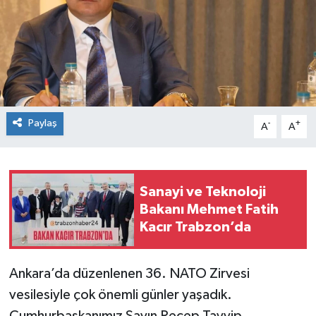
Paylaş
-
+
A
A
Sanayi ve Teknoloji
Bakanı Mehmet Fatih
Kacır Trabzon’da
Ankara’da düzenlenen 36. NATO Zirvesi
vesilesiyle çok önemli günler yaşadık.