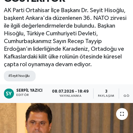
AK Parti Ortahisar İlçe Başkanı Dr. Seyit Hisoğlu,
başkent Ankara'da düzenlenen 36. NATO zirvesi
ile ilgili değerlendirmelerde bulundu. Başkan
Hisoğlu, Türkiye Cumhuriyeti Devleti,
Cumhurbaşkanımız Sayın Recep Tayyip
Erdoğan’ın liderliğinde Karadeniz, Ortadoğu ve
Kafkaslardaki kilit ülke rolünün ötesinde küresel
çapta rol oynamaya devam ediyor.
#Seyit hisoğlu
SERPIL YAZICI
08.07.2026 - 18:49
3
2
EDITÖR
YAYINLANMA
PAYLAŞIM
GÖST