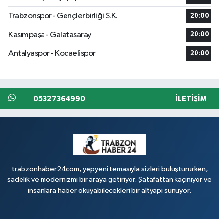
Trabzonspor - Gençlerbirliği S.K.
20:00
Kasımpaşa - Galatasaray
20:00
Antalyaspor - Kocaelispor
20:00
05327364990
İLETIŞIM
trabzonhaber24com, yepyeni temasıyla sizleri buluştururken,
sadelik ve modernizmi bir araya getiriyor. Şatafattan kaçınıyor ve
insanlara haber okuyabilecekleri bir altyapı sunuyor.