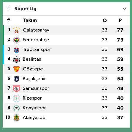
Süper Lig
#
Takım
O
P
1
Galatasaray
33
77
2
Fenerbahçe
33
73
3
Trabzonspor
33
69
4
Beşiktaş
33
59
5
Göztepe
33
55
6
Başakşehir
33
54
7
Samsunspor
33
48
8
Rizespor
33
40
9
Konyaspor
33
40
10
Alanyaspor
33
37