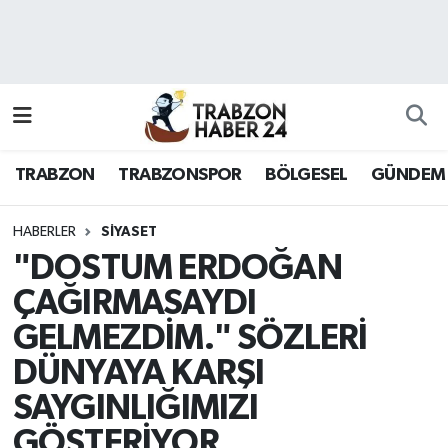
RESMÎ REKLAM
Nöbetçi Eczaneler
Hava Durumu
TRABZON
TRABZONSPOR
BÖLGESEL
GÜNDEM
Namaz Vakitleri
Trafik Durumu
HABERLER
SİYASET
"DOSTUM ERDOĞAN
Süper Lig Puan Durumu ve Fikstür
ÇAĞIRMASAYDI
GELMEZDİM." SÖZLERİ
Tüm Manşetler
DÜNYAYA KARŞI
Son Dakika Haberleri
SAYGINLIĞIMIZI
Haber Arşivi
GÖSTERİYOR