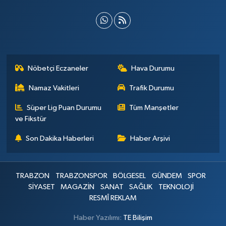
Nöbetçi Eczaneler
Hava Durumu
Namaz Vakitleri
Trafik Durumu
Süper Lig Puan Durumu
Tüm Manşetler
ve Fikstür
Son Dakika Haberleri
Haber Arşivi
TRABZON
TRABZONSPOR
BÖLGESEL
GÜNDEM
SPOR
SİYASET
MAGAZİN
SANAT
SAĞLIK
TEKNOLOJİ
RESMÎ REKLAM
Haber Yazılımı:
TE Bilişim