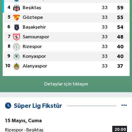
4
Beşiktaş
33
59
5
Göztepe
33
55
6
Başakşehir
33
54
7
Samsunspor
33
48
8
Rizespor
33
40
9
Konyaspor
33
40
10
Alanyaspor
33
37
Detaylar için tıklayın
Süper Lig Fikstür
15 Mayıs, Cuma
Rizespor - Beşiktaş
20:00