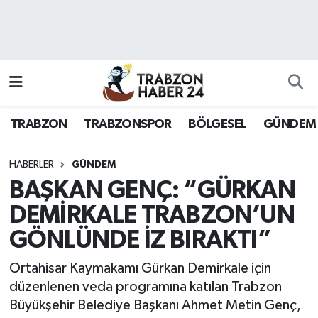
RESMÎ REKLAM
Nöbetçi Eczaneler
Hava Durumu
TRABZON
TRABZONSPOR
BÖLGESEL
GÜNDEM
Namaz Vakitleri
Trafik Durumu
HABERLER
GÜNDEM
BAŞKAN GENÇ: “GÜRKAN
Süper Lig Puan Durumu ve Fikstür
DEMİRKALE TRABZON’UN
GÖNLÜNDE İZ BIRAKTI”
Tüm Manşetler
Ortahisar Kaymakamı Gürkan Demirkale için
Son Dakika Haberleri
düzenlenen veda programına katılan Trabzon
Büyükşehir Belediye Başkanı Ahmet Metin Genç,
Haber Arşivi