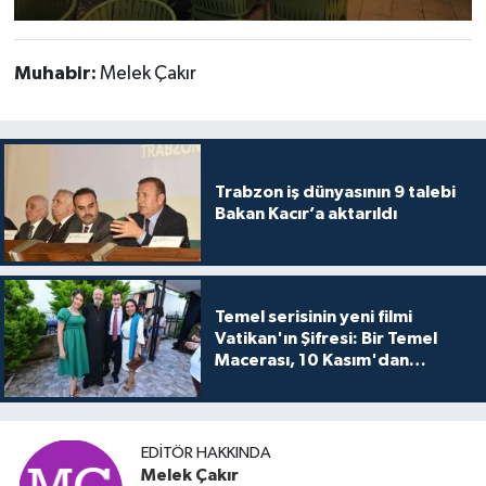
Muhabir:
Melek Çakır
Trabzon iş dünyasının 9 talebi
Bakan Kacır’a aktarıldı
Temel serisinin yeni filmi
Vatikan'ın Şifresi: Bir Temel
Macerası, 10 Kasım'dan
itibaren sinemalarda seyirciyle
buluşuyo
EDITÖR HAKKINDA
Melek Çakır