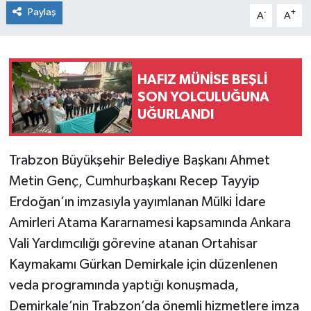
Paylaş
-
+
A
A
HAFIZ MÜNİSE BEŞLİ
SON YOLCULUĞUNA
UĞURLANDI
Trabzon Büyükşehir Belediye Başkanı Ahmet
Metin Genç, Cumhurbaşkanı Recep Tayyip
Erdoğan’ın imzasıyla yayımlanan Mülki İdare
Amirleri Atama Kararnamesi kapsamında Ankara
Vali Yardımcılığı görevine atanan Ortahisar
Kaymakamı Gürkan Demirkale için düzenlenen
veda programında yaptığı konuşmada,
Demirkale’nin Trabzon’da önemli hizmetlere imza