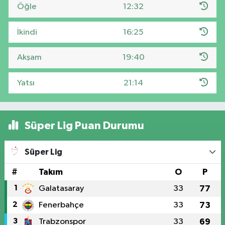
Öğle
12:32
İkindi
16:25
Akşam
19:40
Yatsı
21:14
Süper Lig Puan Durumu
Süper Lig
#
Takım
O
P
1
Galatasaray
33
77
2
Fenerbahçe
33
73
3
Trabzonspor
33
69