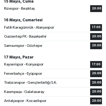
15 Mayıs, Cuma
Rizespor - Beşiktaş
20:00
16 Mayıs, Cumartesi
Fatih Karagümrük - Alanyaspor
17:00
Gaziantep FK - Başakşehir
20:00
Samsunspor - Göztepe
20:00
17 Mayıs, Pazar
Kayserispor - Konyaspor
17:00
Fenerbahçe - Eyüpspor
20:00
Trabzonspor - Gençlerbirliği S.K.
20:00
Kasımpaşa - Galatasaray
20:00
Antalyaspor - Kocaelispor
20:00