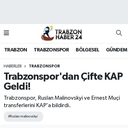
RESMÎ REKLAM
Nöbetçi Eczaneler
Hava Durumu
TRABZON
TRABZONSPOR
BÖLGESEL
GÜNDEM
Namaz Vakitleri
Trafik Durumu
HABERLER
TRABZONSPOR
Trabzonspor'dan Çifte KAP
Süper Lig Puan Durumu ve Fikstür
Geldi!
Tüm Manşetler
Trabzonspor, Ruslan Malinovskyi ve Ernest Muçi
transferlerini KAP'a bildirdi.
Son Dakika Haberleri
#Ruslan malinovskyi
Haber Arşivi