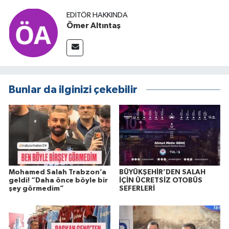
EDITÖR HAKKINDA
Ömer Altıntaş
Bunlar da ilginizi çekebilir
Mohamed Salah Trabzon’a
BÜYÜKŞEHİR’DEN SALAH
geldi! “Daha önce böyle bir
İÇİN ÜCRETSİZ OTOBÜS
şey görmedim”
SEFERLERİ