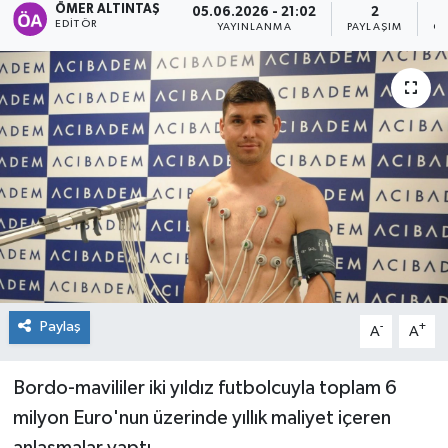
ÖMER ALTINTAŞ
05.06.2026 - 21:02
2
EDITÖR
YAYINLANMA
PAYLAŞIM
GÖ
Paylaş
-
+
A
A
Bordo-mavililer iki yıldız futbolcuyla toplam 6
milyon Euro'nun üzerinde yıllık maliyet içeren