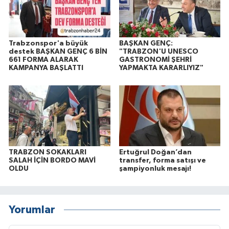
Trabzonspor'a büyük
BAŞKAN GENÇ:
destek BAŞKAN GENÇ 6 BİN
"TRABZON'U UNESCO
661 FORMA ALARAK
GASTRONOMİ ŞEHRİ
KAMPANYA BAŞLATTI
YAPMAKTA KARARLIYIZ"
TRABZON SOKAKLARI
Ertuğrul Doğan’dan
SALAH İÇİN BORDO MAVİ
transfer, forma satışı ve
OLDU
şampiyonluk mesajı!
Yorumlar