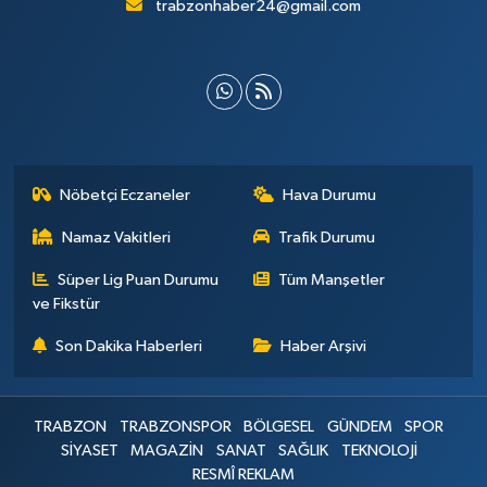
trabzonhaber24@gmail.com
Nöbetçi Eczaneler
Hava Durumu
Namaz Vakitleri
Trafik Durumu
Süper Lig Puan Durumu
Tüm Manşetler
ve Fikstür
Son Dakika Haberleri
Haber Arşivi
TRABZON
TRABZONSPOR
BÖLGESEL
GÜNDEM
SPOR
SİYASET
MAGAZİN
SANAT
SAĞLIK
TEKNOLOJİ
RESMÎ REKLAM