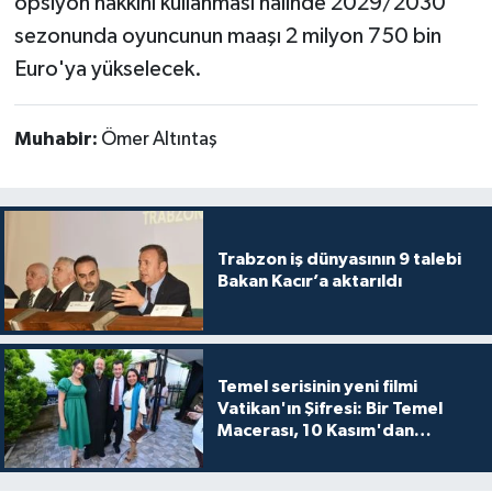
opsiyon hakkını kullanması halinde 2029/2030
sezonunda oyuncunun maaşı 2 milyon 750 bin
Euro'ya yükselecek.
Muhabir:
Ömer Altıntaş
Trabzon iş dünyasının 9 talebi
Bakan Kacır’a aktarıldı
Temel serisinin yeni filmi
Vatikan'ın Şifresi: Bir Temel
Macerası, 10 Kasım'dan
itibaren sinemalarda seyirciyle
buluşuyo