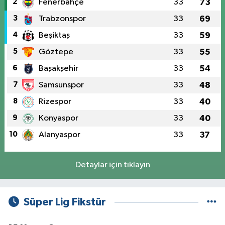
2
Fenerbahçe
33
73
3
Trabzonspor
33
69
4
Beşiktaş
33
59
5
Göztepe
33
55
6
Başakşehir
33
54
7
Samsunspor
33
48
8
Rizespor
33
40
9
Konyaspor
33
40
10
Alanyaspor
33
37
Detaylar için tıklayın
Süper Lig Fikstür