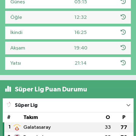
Güneş
05:15
Öğle
12:32
İkindi
16:25
Akşam
19:40
Yatsı
21:14
Süper Lig Puan Durumu
Süper Lig
#
Takım
O
P
1
Galatasaray
33
77