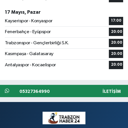
17 Mayıs, Pazar
Kayserispor - Konyaspor
17:00
Fenerbahçe - Eyüpspor
20:00
Trabzonspor - Gençlerbirliği S.K.
20:00
Kasımpaşa - Galatasaray
20:00
Antalyaspor - Kocaelispor
20:00
05327364990
İLETIŞIM