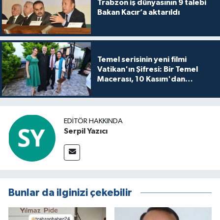
Trabzon iş dünyasının 9 talebi
Bakan Kacır’a aktarıldı
Temel serisinin yeni filmi
Vatikan'ın Şifresi: Bir Temel
Macerası, 10 Kasım'dan
itibaren sinemalarda seyirciyle
buluşuyo
EDITÖR HAKKINDA
Serpil Yazıcı
Bunlar da ilginizi çekebilir