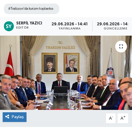
#Trabzon’da turizm toplantısı
SERPIL YAZICI
29.06.2026 - 14:41
29.06.2026 - 14:
EDITÖR
YAYINLANMA
GÜNCELLEME
Paylaş
-
+
A
A