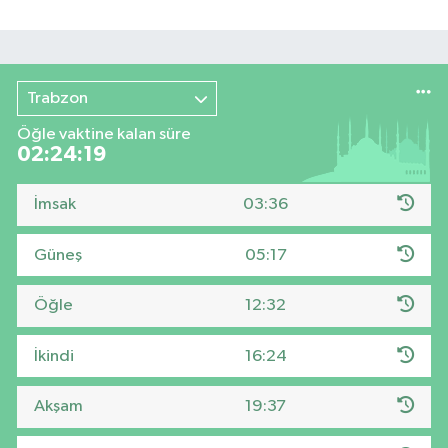
Trabzon
Öğle vaktine kalan süre
02:24:19
İmsak
03:36
Güneş
05:17
Öğle
12:32
İkindi
16:24
Akşam
19:37