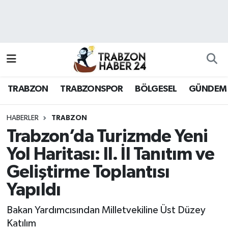
RESMÎ REKLAM
Nöbetçi Eczaneler
Hava Durumu
TRABZON
TRABZONSPOR
BÖLGESEL
GÜNDEM
Namaz Vakitleri
Trafik Durumu
HABERLER
TRABZON
Trabzon’da Turizmde Yeni
Süper Lig Puan Durumu ve Fikstür
Yol Haritası: II. İl Tanıtım ve
Geliştirme Toplantısı
Tüm Manşetler
Yapıldı
Son Dakika Haberleri
Bakan Yardımcısından Milletvekiline Üst Düzey
Haber Arşivi
Katılım