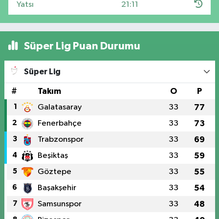
Yatsı
21:11
Süper Lig Puan Durumu
Süper Lig
#
Takım
O
P
1
Galatasaray
33
77
2
Fenerbahçe
33
73
3
Trabzonspor
33
69
4
Beşiktaş
33
59
5
Göztepe
33
55
6
Başakşehir
33
54
7
Samsunspor
33
48