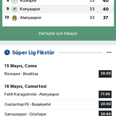
8
Rizespor
33
40
9
Konyaspor
33
40
10
Alanyaspor
33
37
Detaylar için tıklayın
Süper Lig Fikstür
15 Mayıs, Cuma
Rizespor - Beşiktaş
20:00
16 Mayıs, Cumartesi
Fatih Karagümrük - Alanyaspor
17:00
Gaziantep FK - Başakşehir
20:00
Samsunspor - Göztepe
20:00