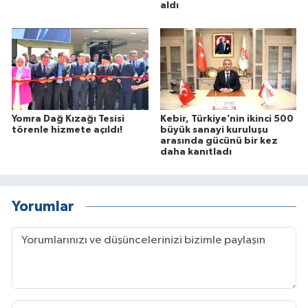
aldı
Yomra Dağ Kızağı Tesisi
Kebir, Türkiye’nin ikinci 500
törenle hizmete açıldı!
büyük sanayi kuruluşu
arasında gücünü bir kez
daha kanıtladı
Yorumlar