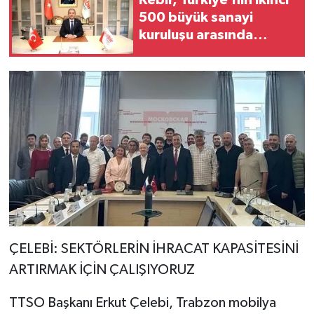
500 büyük sanayi
kuruluşu arasında
gücünü bir kez daha
kanıtladı
ÇELEBİ: SEKTÖRLERİN İHRACAT KAPASİTESİNİ
ARTIRMAK İÇİN ÇALIŞIYORUZ
TTSO Başkanı Erkut Çelebi, Trabzon mobilya