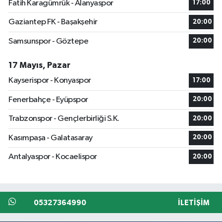
Fatih Karagümrük - Alanyaspor
17:00
Gaziantep FK - Başakşehir
20:00
Samsunspor - Göztepe
20:00
17 Mayıs, Pazar
Kayserispor - Konyaspor
17:00
Fenerbahçe - Eyüpspor
20:00
Trabzonspor - Gençlerbirliği S.K.
20:00
Kasımpaşa - Galatasaray
20:00
Antalyaspor - Kocaelispor
20:00
05327364990
İLETIŞIM