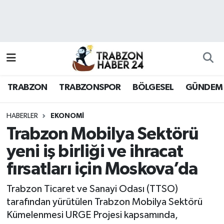
RESMÎ REKLAM
Nöbetçi Eczaneler
Hava Durumu
TRABZON
TRABZONSPOR
BÖLGESEL
GÜNDEM
Namaz Vakitleri
Trafik Durumu
HABERLER
EKONOMI
Trabzon Mobilya Sektörü
Süper Lig Puan Durumu ve Fikstür
yeni iş birliği ve ihracat
fırsatları için Moskova’da
Tüm Manşetler
Trabzon Ticaret ve Sanayi Odası (TTSO)
Son Dakika Haberleri
tarafından yürütülen Trabzon Mobilya Sektörü
Kümelenmesi URGE Projesi kapsamında,
Haber Arşivi