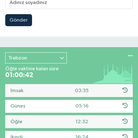
Gönder
Trabzon
Öğle vaktine kalan süre
01:00:41
İmsak
03:35
Güneş
05:16
Öğle
12:32
İkindi
16:24