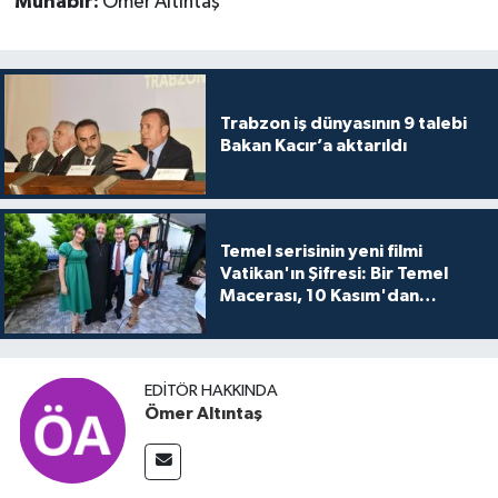
Muhabir:
Ömer Altıntaş
Trabzon iş dünyasının 9 talebi
Bakan Kacır’a aktarıldı
Temel serisinin yeni filmi
Vatikan'ın Şifresi: Bir Temel
Macerası, 10 Kasım'dan
itibaren sinemalarda seyirciyle
buluşuyo
EDITÖR HAKKINDA
Ömer Altıntaş