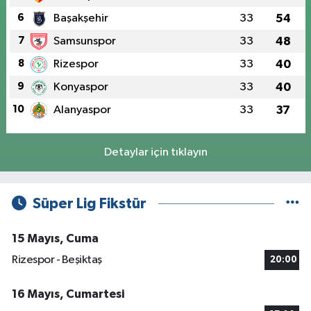
6
Başakşehir
33
54
7
Samsunspor
33
48
8
Rizespor
33
40
9
Konyaspor
33
40
10
Alanyaspor
33
37
Detaylar için tıklayın
Süper Lig Fikstür
15 Mayıs, Cuma
Rizespor - Beşiktaş
20:00
16 Mayıs, Cumartesi