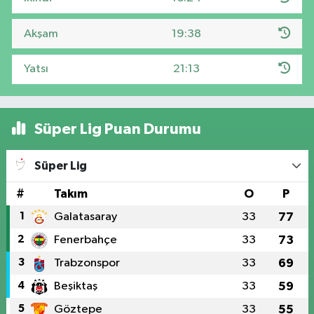
Akşam
19:38
Yatsı
21:13
Süper Lig Puan Durumu
Süper Lig
#
Takım
O
P
1
Galatasaray
33
77
2
Fenerbahçe
33
73
3
Trabzonspor
33
69
4
Beşiktaş
33
59
5
Göztepe
33
55