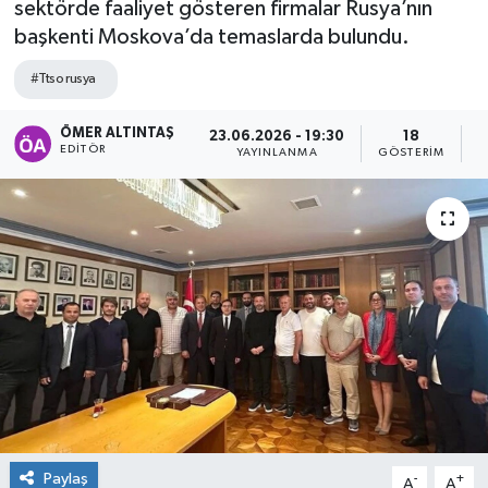
sektörde faaliyet gösteren firmalar Rusya’nın
başkenti Moskova’da temaslarda bulundu.
#Ttso rusya
ÖMER ALTINTAŞ
23.06.2026 - 19:30
18
EDITÖR
YAYINLANMA
GÖSTERIM
O
Paylaş
-
+
A
A