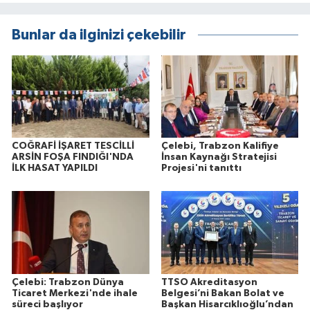
Bunlar da ilginizi çekebilir
COĞRAFİ İŞARET TESCİLLİ
Çelebi, Trabzon Kalifiye
ARSİN FOŞA FINDIĞI'NDA
İnsan Kaynağı Stratejisi
İLK HASAT YAPILDI
Projesi'ni tanıttı
Çelebi: Trabzon Dünya
TTSO Akreditasyon
Ticaret Merkezi'nde ihale
Belgesi’ni Bakan Bolat ve
süreci başlıyor
Başkan Hisarcıklıoğlu’ndan