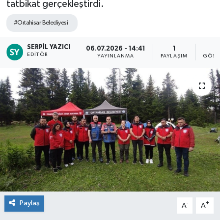
tatbikat gerçekleştirdi.
#Ortahisar Belediyesi
SERPIL YAZICI
06.07.2026 - 14:41
1
8
EDITÖR
YAYINLANMA
PAYLAŞIM
GÖST
Paylaş
-
+
A
A