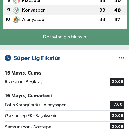
8
Rizespor
33
40
9
Konyaspor
33
40
10
Alanyaspor
33
37
Detaylar için tıklayın
Süper Lig Fikstür
15 Mayıs, Cuma
Rizespor - Beşiktaş
20:00
16 Mayıs, Cumartesi
Fatih Karagümrük - Alanyaspor
17:00
Gaziantep FK - Başakşehir
20:00
Samsunspor - Göztepe
20:00