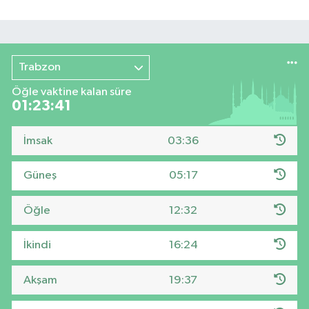
Trabzon
Öğle vaktine kalan süre
01:23:40
İmsak
03:36
Güneş
05:17
Öğle
12:32
İkindi
16:24
Akşam
19:37