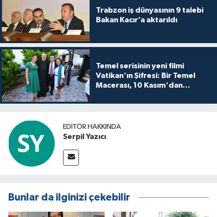
Trabzon iş dünyasının 9 talebi
Bakan Kacır’a aktarıldı
Temel serisinin yeni filmi
Vatikan'ın Şifresi: Bir Temel
Macerası, 10 Kasım'dan
itibaren sinemalarda seyirciyle
buluşuyo
EDITÖR HAKKINDA
Serpil Yazıcı
Bunlar da ilginizi çekebilir