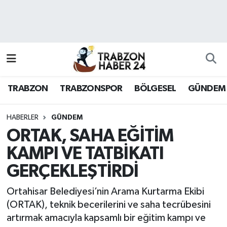
RESMÎ REKLAM
Nöbetçi Eczaneler
Hava Durumu
TRABZON
TRABZONSPOR
BÖLGESEL
GÜNDEM
Namaz Vakitleri
Trafik Durumu
HABERLER
GÜNDEM
ORTAK, SAHA EĞİTİM
Süper Lig Puan Durumu ve Fikstür
KAMPI VE TATBİKATI
GERÇEKLEŞTİRDİ
Tüm Manşetler
Ortahisar Belediyesi’nin Arama Kurtarma Ekibi
Son Dakika Haberleri
(ORTAK), teknik becerilerini ve saha tecrübesini
artırmak amacıyla kapsamlı bir eğitim kampı ve
Haber Arşivi