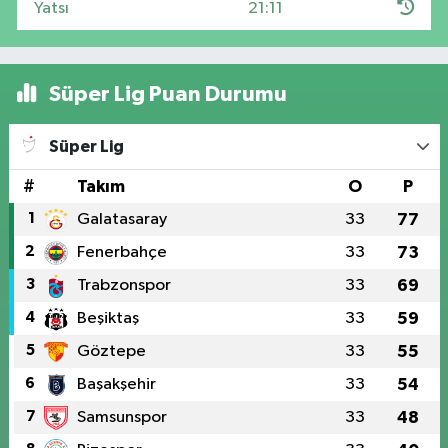
Yatsı
21:11
Süper Lig Puan Durumu
Süper Lig
#
Takım
O
P
1
Galatasaray
33
77
2
Fenerbahçe
33
73
3
Trabzonspor
33
69
4
Beşiktaş
33
59
5
Göztepe
33
55
6
Başakşehir
33
54
7
Samsunspor
33
48