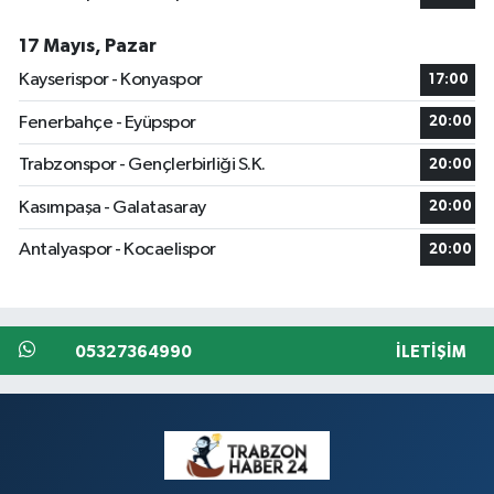
17 Mayıs, Pazar
Kayserispor - Konyaspor
17:00
Fenerbahçe - Eyüpspor
20:00
Trabzonspor - Gençlerbirliği S.K.
20:00
Kasımpaşa - Galatasaray
20:00
Antalyaspor - Kocaelispor
20:00
05327364990
İLETIŞIM