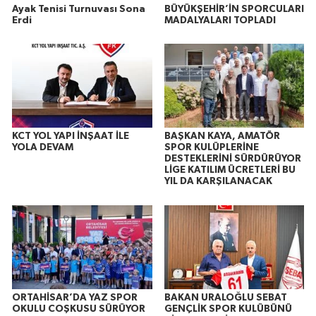
Ayak Tenisi Turnuvası Sona
BÜYÜKŞEHİR’İN SPORCULARI
Erdi
MADALYALARI TOPLADI
KCT YOL YAPI İNŞAAT İLE
BAŞKAN KAYA, AMATÖR
YOLA DEVAM
SPOR KULÜPLERİNE
DESTEKLERİNİ SÜRDÜRÜYOR
LİGE KATILIM ÜCRETLERİ BU
YIL DA KARŞILANACAK
ORTAHİSAR’DA YAZ SPOR
BAKAN URALOĞLU SEBAT
OKULU COŞKUSU SÜRÜYOR
GENÇLİK SPOR KULÜBÜNÜ