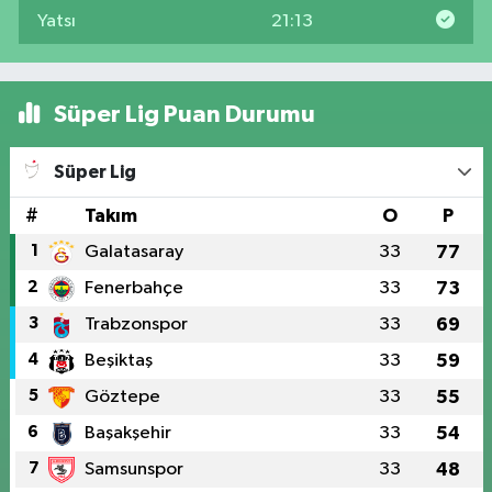
Yatsı
21:13
Süper Lig Puan Durumu
Süper Lig
#
Takım
O
P
1
Galatasaray
33
77
2
Fenerbahçe
33
73
3
Trabzonspor
33
69
4
Beşiktaş
33
59
5
Göztepe
33
55
6
Başakşehir
33
54
7
Samsunspor
33
48