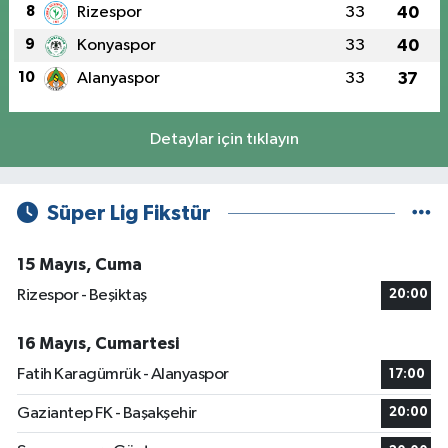
8
Rizespor
33
40
9
Konyaspor
33
40
10
Alanyaspor
33
37
Detaylar için tıklayın
Süper Lig Fikstür
15 Mayıs, Cuma
Rizespor - Beşiktaş
20:00
16 Mayıs, Cumartesi
Fatih Karagümrük - Alanyaspor
17:00
Gaziantep FK - Başakşehir
20:00