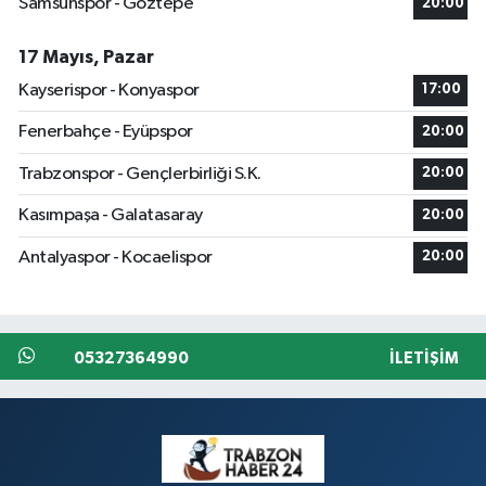
Samsunspor - Göztepe
20:00
17 Mayıs, Pazar
Kayserispor - Konyaspor
17:00
Fenerbahçe - Eyüpspor
20:00
Trabzonspor - Gençlerbirliği S.K.
20:00
Kasımpaşa - Galatasaray
20:00
Antalyaspor - Kocaelispor
20:00
05327364990
İLETIŞIM