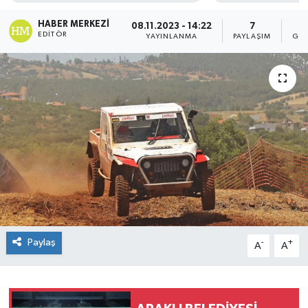
HABER MERKEZI
08.11.2023 - 14:22
7
EDITÖR
YAYINLANMA
PAYLAŞIM
GÖS
Paylaş
-
+
A
A