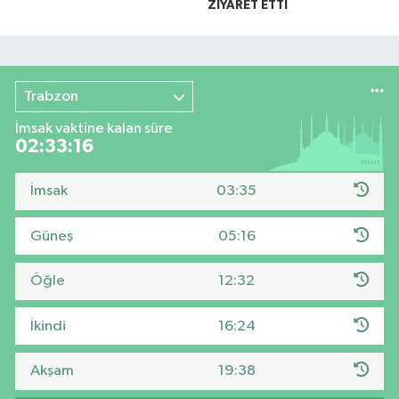
ZİYARET ETTİ
Trabzon
İmsak vaktine kalan süre
02:33:15
İmsak
03:35
Güneş
05:16
Öğle
12:32
İkindi
16:24
Akşam
19:38