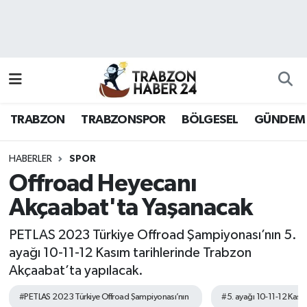
RESMÎ REKLAM
Nöbetçi Eczaneler
Hava Durumu
TRABZON
TRABZONSPOR
BÖLGESEL
GÜNDEM
Namaz Vakitleri
Trafik Durumu
HABERLER
SPOR
Offroad Heyecanı
Süper Lig Puan Durumu ve Fikstür
Akçaabat'ta Yaşanacak
Tüm Manşetler
PETLAS 2023 Türkiye Offroad Şampiyonası’nın 5.
ayağı 10-11-12 Kasım tarihlerinde Trabzon
Son Dakika Haberleri
Akçaabat’ta yapılacak.
Haber Arşivi
#PETLAS 2023 Türkiye Offroad Şampiyonası’nın
#5. ayağı 10-11-12 Kasım