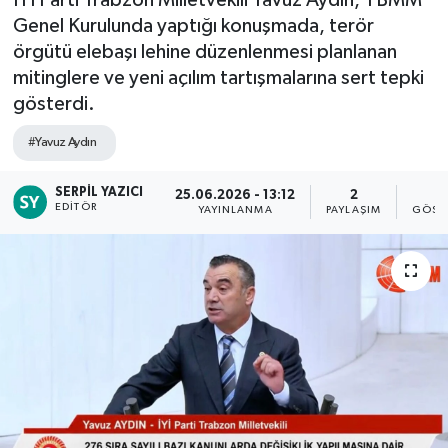
Genel Kurulunda yaptığı konuşmada, terör
örgütü elebaşı lehine düzenlenmesi planlanan
mitinglere ve yeni açılım tartışmalarına sert tepki
gösterdi.
#Yavuz Aydın
SERPIL YAZICI
25.06.2026 - 13:12
2
8
EDITÖR
YAYINLANMA
PAYLAŞIM
GÖST