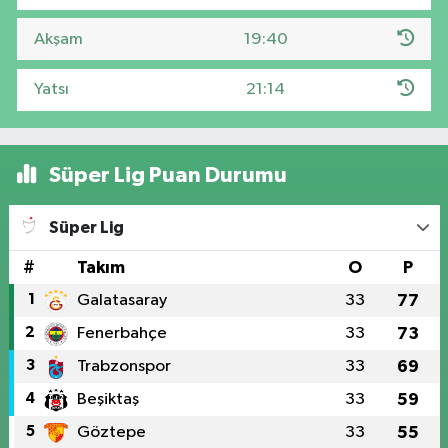
Akşam
19:40
Yatsı
21:14
Süper Lig Puan Durumu
Süper Lig
#
Takım
O
P
1
Galatasaray
33
77
2
Fenerbahçe
33
73
3
Trabzonspor
33
69
4
Beşiktaş
33
59
5
Göztepe
33
55