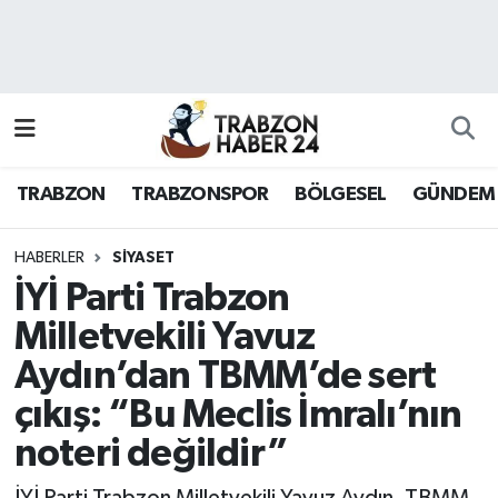
RESMÎ REKLAM
Nöbetçi Eczaneler
Hava Durumu
TRABZON
TRABZONSPOR
BÖLGESEL
GÜNDEM
Namaz Vakitleri
Trafik Durumu
HABERLER
SİYASET
İYİ Parti Trabzon
Süper Lig Puan Durumu ve Fikstür
Milletvekili Yavuz
Aydın’dan TBMM’de sert
Tüm Manşetler
çıkış: “Bu Meclis İmralı’nın
Son Dakika Haberleri
noteri değildir”
Haber Arşivi
İYİ Parti Trabzon Milletvekili Yavuz Aydın, TBMM