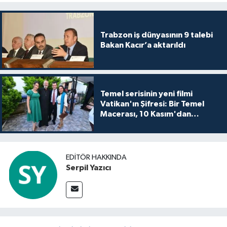
Trabzon iş dünyasının 9 talebi
Bakan Kacır’a aktarıldı
Temel serisinin yeni filmi
Vatikan'ın Şifresi: Bir Temel
Macerası, 10 Kasım'dan
itibaren sinemalarda seyirciyle
buluşuyo
EDITÖR HAKKINDA
Serpil Yazıcı