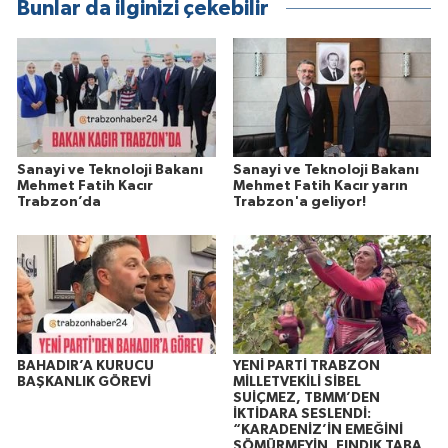
Bunlar da ilginizi çekebilir
Sanayi ve Teknoloji Bakanı
Sanayi ve Teknoloji Bakanı
Mehmet Fatih Kacır
Mehmet Fatih Kacır yarın
Trabzon’da
Trabzon'a geliyor!
BAHADIR’A KURUCU
YENİ PARTİ TRABZON
BAŞKANLIK GÖREVİ
MİLLETVEKİLİ SİBEL
SUİÇMEZ, TBMM’DEN
İKTİDARA SESLENDİ:
“KARADENİZ’İN EMEĞİNİ
SÖMÜRMEYİN, FINDIK TABA