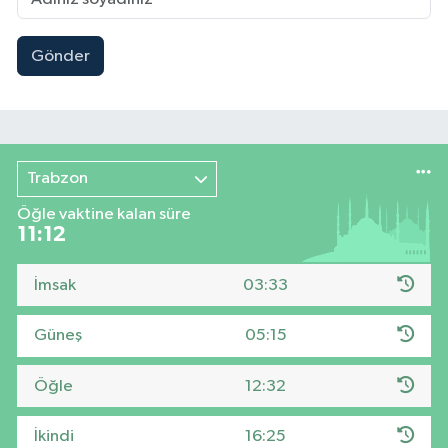
Gönder
Trabzon
Öğle vaktine kalan süre
11:11
İmsak
03:33
Güneş
05:15
Öğle
12:32
İkindi
16:25