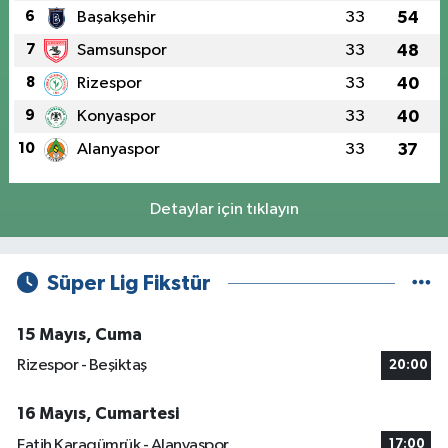
6
Başakşehir
33
54
7
Samsunspor
33
48
8
Rizespor
33
40
9
Konyaspor
33
40
10
Alanyaspor
33
37
Detaylar için tıklayın
Süper Lig Fikstür
15 Mayıs, Cuma
Rizespor - Beşiktaş
20:00
16 Mayıs, Cumartesi
Fatih Karagümrük - Alanyaspor
17:00