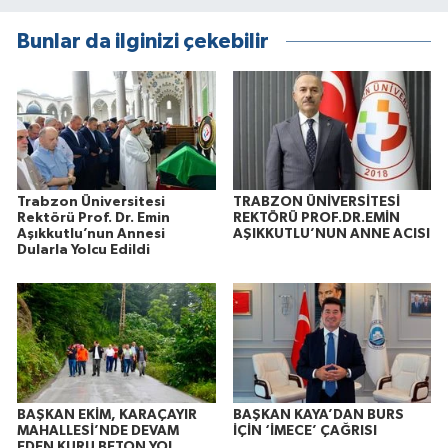
Bunlar da ilginizi çekebilir
Trabzon Üniversitesi
TRABZON ÜNİVERSİTESİ
Rektörü Prof. Dr. Emin
REKTÖRÜ PROF.DR.EMİN
Aşıkkutlu’nun Annesi
AŞIKKUTLU’NUN ANNE ACISI
Dularla Yolcu Edildi
BAŞKAN EKİM, KARAÇAYIR
BAŞKAN KAYA’DAN BURS
MAHALLESİ’NDE DEVAM
İÇİN ‘İMECE’ ÇAĞRISI
EDEN KURU BETON YOL