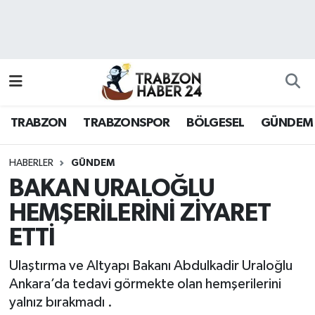
RESMÎ REKLAM
Nöbetçi Eczaneler
Hava Durumu
TRABZON
TRABZONSPOR
BÖLGESEL
GÜNDEM
Namaz Vakitleri
Trafik Durumu
HABERLER
GÜNDEM
BAKAN URALOĞLU
Süper Lig Puan Durumu ve Fikstür
HEMŞERİLERİNİ ZİYARET
ETTİ
Tüm Manşetler
Ulaştırma ve Altyapı Bakanı Abdulkadir Uraloğlu
Son Dakika Haberleri
Ankara’da tedavi görmekte olan hemşerilerini
yalnız bırakmadı .
Haber Arşivi