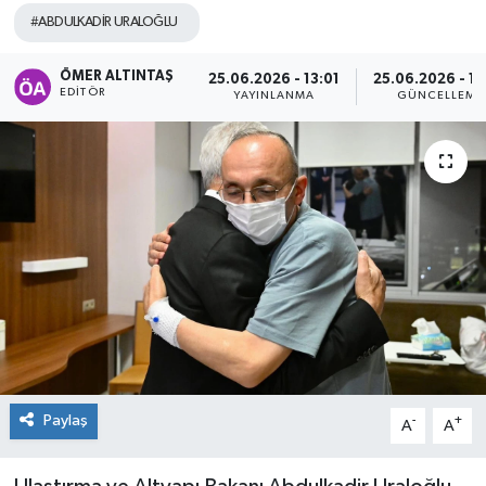
#ABDULKADİR URALOĞLU
ÖMER ALTINTAŞ
25.06.2026 - 13:01
25.06.2026 - 13
EDITÖR
YAYINLANMA
GÜNCELLEME
Paylaş
-
+
A
A