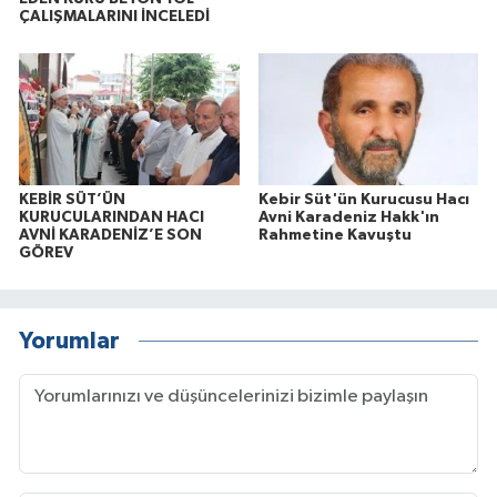
ÇALIŞMALARINI İNCELEDİ
KEBİR SÜT’ÜN
Kebir Süt'ün Kurucusu Hacı
KURUCULARINDAN HACI
Avni Karadeniz Hakk'ın
AVNİ KARADENİZ’E SON
Rahmetine Kavuştu
GÖREV
Yorumlar