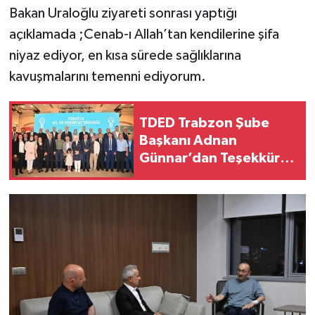
Bakan Uraloğlu ziyareti sonrası yaptığı
açıklamada ;Cenab-ı Allah’tan kendilerine şifa
niyaz ediyor, en kısa sürede sağlıklarına
kavuşmalarını temenni ediyorum.
TDED Trabzon Şube
Başkanı Adnan
Günnar’dan Teşekkür
Mesajı