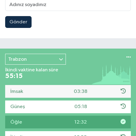
Gönder
Trabzon
İkindi vaktine kalan süre
55:14
İmsak
03:38
Güneş
05:18
Öğle
12:32