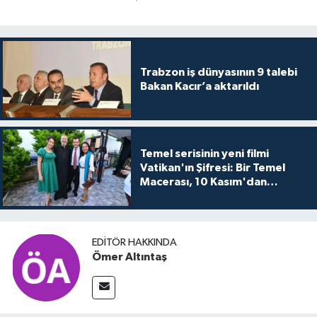
Trabzon iş dünyasının 9 talebi
Bakan Kacır’a aktarıldı
Temel serisinin yeni filmi
Vatikan'ın Şifresi: Bir Temel
Macerası, 10 Kasım'dan
itibaren sinemalarda seyirciyle
buluşuyo
EDITÖR HAKKINDA
Ömer Altıntaş