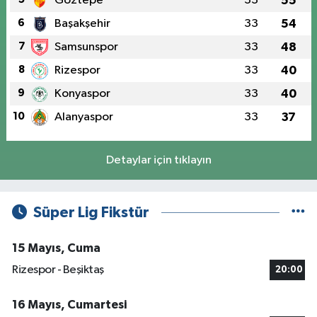
Göztepe
33
55
6
Başakşehir
33
54
7
Samsunspor
33
48
8
Rizespor
33
40
9
Konyaspor
33
40
10
Alanyaspor
33
37
Detaylar için tıklayın
Süper Lig Fikstür
15 Mayıs, Cuma
Rizespor - Beşiktaş
20:00
16 Mayıs, Cumartesi