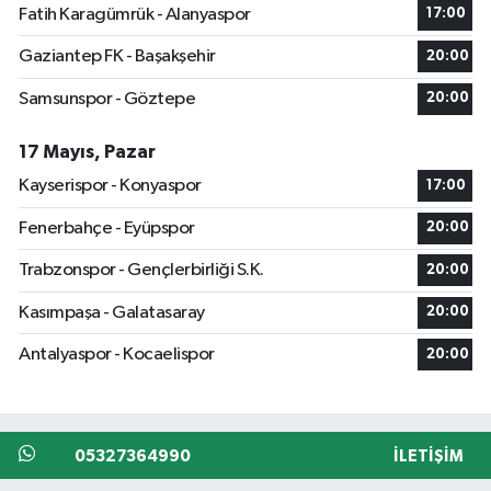
Fatih Karagümrük - Alanyaspor
17:00
Gaziantep FK - Başakşehir
20:00
Samsunspor - Göztepe
20:00
17 Mayıs, Pazar
Kayserispor - Konyaspor
17:00
Fenerbahçe - Eyüpspor
20:00
Trabzonspor - Gençlerbirliği S.K.
20:00
Kasımpaşa - Galatasaray
20:00
Antalyaspor - Kocaelispor
20:00
05327364990
İLETIŞIM