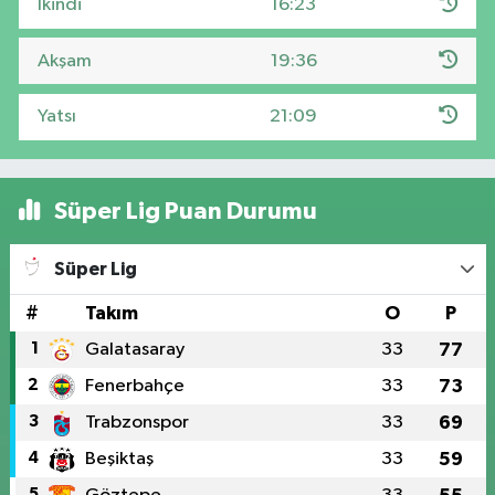
İkindi
16:23
Akşam
19:36
Yatsı
21:09
Süper Lig Puan Durumu
Süper Lig
#
Takım
O
P
1
Galatasaray
33
77
2
Fenerbahçe
33
73
3
Trabzonspor
33
69
4
Beşiktaş
33
59
5