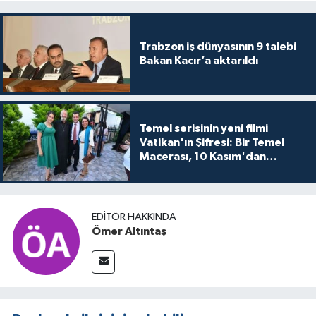
Trabzon iş dünyasının 9 talebi
Bakan Kacır’a aktarıldı
Temel serisinin yeni filmi
Vatikan'ın Şifresi: Bir Temel
Macerası, 10 Kasım'dan
itibaren sinemalarda seyirciyle
buluşuyo
EDITÖR HAKKINDA
Ömer Altıntaş