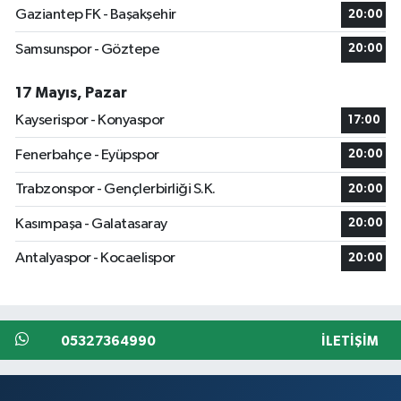
Gaziantep FK - Başakşehir
20:00
Samsunspor - Göztepe
20:00
17 Mayıs, Pazar
Kayserispor - Konyaspor
17:00
Fenerbahçe - Eyüpspor
20:00
Trabzonspor - Gençlerbirliği S.K.
20:00
Kasımpaşa - Galatasaray
20:00
Antalyaspor - Kocaelispor
20:00
05327364990
İLETIŞIM