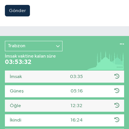
Gönder
Trabzon
İmsak vaktine kalan süre
03:53:31
İmsak
03:35
Güneş
05:16
Öğle
12:32
İkindi
16:24