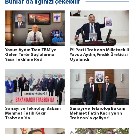
Bunlar da ilginizi çekebilir
Yavuz Aydın‘Dan TBM’ye
İYİ Parti Trabzon Milletvekili
Gelen Terör Suçlularına
Yavuz Aydın,Fındık Üreticisi
Yasa Teklifine Red
Oyalandı
Sanayi ve Teknoloji Bakanı
Sanayi ve Teknoloji Bakanı
Mehmet Fatih Kacır
Mehmet Fatih Kacır yarın
Trabzon’da
Trabzon'a geliyor!