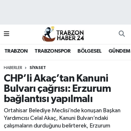
RESMÎ REKLAM
Nöbetçi Eczaneler
Hava Durumu
TRABZON
TRABZONSPOR
BÖLGESEL
GÜNDEM
Namaz Vakitleri
Trafik Durumu
HABERLER
SİYASET
CHP’li Akaç’tan Kanuni
Süper Lig Puan Durumu ve Fikstür
Bulvarı çağrısı: Erzurum
bağlantısı yapılmalı
Tüm Manşetler
Ortahisar Belediye Meclisi’nde konuşan Başkan
Son Dakika Haberleri
Yardımcısı Celal Akaç, Kanuni Bulvarı’ndaki
çalışmaların durduğunu belirterek, Erzurum
Haber Arşivi