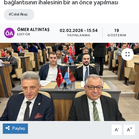
bağlantısının ihalesinin bir an önce yapılması
#Celal Akaç
ÖMER ALTINTAŞ
02.02.2026 - 15:54
19
EDITÖR
YAYINLANMA
GÖSTERIM
Paylaş
-
+
A
A