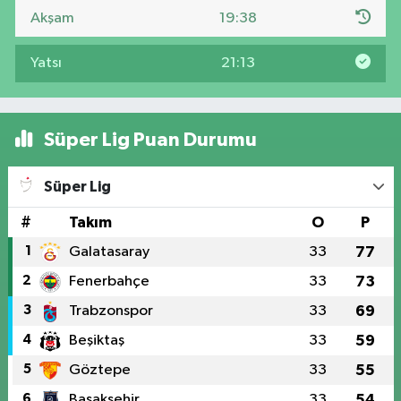
Akşam
19:38
Yatsı
21:13
Süper Lig Puan Durumu
Süper Lig
#
Takım
O
P
1
Galatasaray
33
77
2
Fenerbahçe
33
73
3
Trabzonspor
33
69
4
Beşiktaş
33
59
5
Göztepe
33
55
6
Başakşehir
33
54