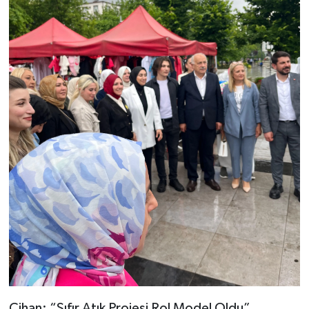
Cihan: “Sıfır Atık Projesi Rol Model Oldu”