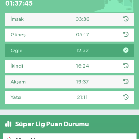
01:37:43
İmsak
03:36
Güneş
05:17
Öğle
12:32
İkindi
16:24
Akşam
19:37
Yatsı
21:11
Süper Lig Puan Durumu