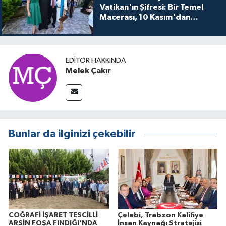
Vatikan'ın Şifresi: Bir Temel
Macerası, 10 Kasım'dan
itibaren sinemalarda seyirciyle
buluşuyo
EDITÖR HAKKINDA
Melek Çakır
Bunlar da ilginizi çekebilir
COĞRAFİ İŞARET TESCİLLİ
Çelebi, Trabzon Kalifiye
ARSİN FOŞA FINDIĞI'NDA
İnsan Kaynağı Stratejisi