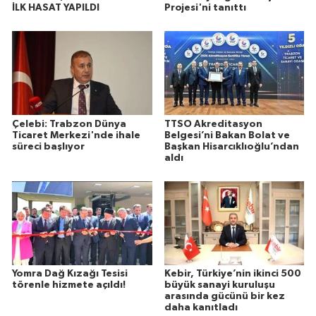
İLK HASAT YAPILDI
Projesi'ni tanıttı
Çelebi: Trabzon Dünya
TTSO Akreditasyon
Ticaret Merkezi'nde ihale
Belgesi’ni Bakan Bolat ve
süreci başlıyor
Başkan Hisarcıklıoğlu’ndan
aldı
Yomra Dağ Kızağı Tesisi
Kebir, Türkiye’nin ikinci 500
törenle hizmete açıldı!
büyük sanayi kuruluşu
arasında gücünü bir kez
daha kanıtladı