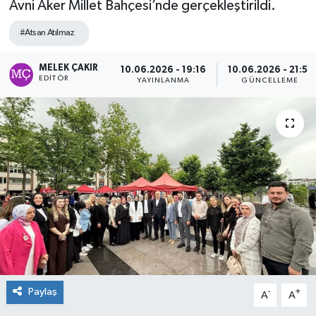
Avni Aker Millet Bahçesi’nde gerçekleştirildi.
#Atsan Atılmaz
MELEK ÇAKIR
10.06.2026 - 19:16
10.06.2026 - 21:51
EDITÖR
YAYINLANMA
GÜNCELLEME
Paylaş
-
+
A
A