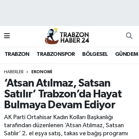
RESMÎ REKLAM
Nöbetçi Eczaneler
Hava Durumu
TRABZON
TRABZONSPOR
BÖLGESEL
GÜNDEM
Namaz Vakitleri
Trafik Durumu
HABERLER
EKONOMI
‘Atsan Atılmaz, Satsan
Süper Lig Puan Durumu ve Fikstür
Satılır’ Trabzon’da Hayat
Bulmaya Devam Ediyor
Tüm Manşetler
AK Parti Ortahisar Kadın Kolları Başkanlığı
Son Dakika Haberleri
tarafından düzenlenen ‘Atsan Atılmaz, Satsan
Satılır’ 2. el eşya satış, takas ve bağış programı
Haber Arşivi