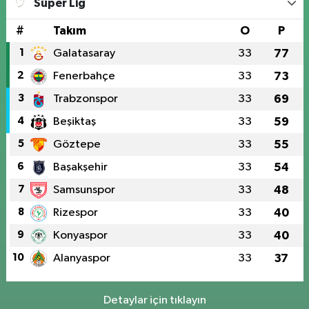
Süper Lig
#
Takım
O
P
1
Galatasaray
33
77
2
Fenerbahçe
33
73
3
Trabzonspor
33
69
4
Beşiktaş
33
59
5
Göztepe
33
55
6
Başakşehir
33
54
7
Samsunspor
33
48
8
Rizespor
33
40
9
Konyaspor
33
40
10
Alanyaspor
33
37
Detaylar için tıklayın