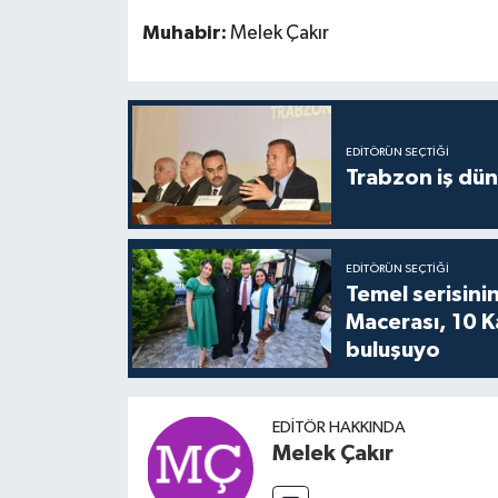
Muhabir:
Melek Çakır
EDITÖRÜN SEÇTIĞI
Trabzon iş düny
EDITÖRÜN SEÇTIĞI
Temel serisinin
Macerası, 10 K
buluşuyo
EDITÖR HAKKINDA
Melek Çakır