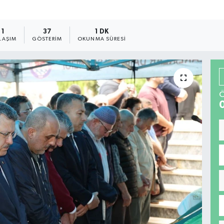
1
37
1 DK
LAŞIM
GÖSTERIM
OKUNMA SÜRESI
Ö