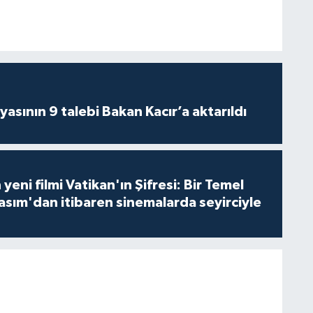
asının 9 talebi Bakan Kacır’a aktarıldı
 yeni filmi Vatikan'ın Şifresi: Bir Temel
asım'dan itibaren sinemalarda seyirciyle