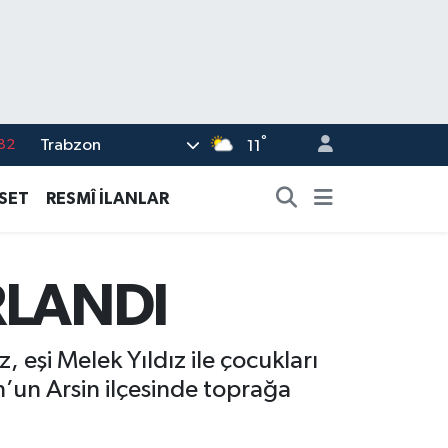
°
Trabzon
02
11
19
ASET
RESMÎ İLANLAR
18
19
RLANDI
%0
82
 eşi Melek Yıldız ile çocukları
’un Arsin ilçesinde toprağa