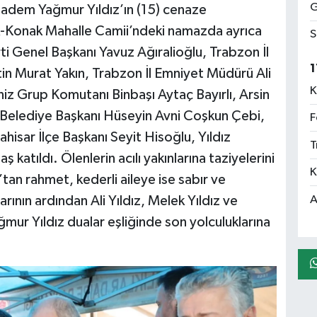
G
 Sadem Yağmur Yıldız’ın (15) cenaze
cük-Konak Mahalle Camii’ndeki namazda ayrıca
S
rti Genel Başkanı Yavuz Ağıralioğlu, Trabzon İl
1
n Murat Yakın, Trabzon İl Emniyet Müdürü Ali
K
z Grup Komutanı Binbaşı Aytaç Bayırlı, Arsin
ı Belediye Başkanı Hüseyin Avni Coşkun Çebi,
F
hisar İlçe Başkanı Seyit Hisoğlu, Yıldız
T
ş katıldı. Ölenlerin acılı yakınlarına taziyelerini
K
an rahmet, kederli aileye ise sabır ve
A
ının ardından Ali Yıldız, Melek Yıldız ve
ur Yıldız dualar eşliğinde son yolculuklarına