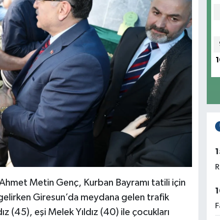
1
1
R
Ahmet Metin Genç, Kurban Bayramı tatili için
1
gelirken Giresun’da meydana gelen trafik
F
z (45), eşi Melek Yıldız (40) ile çocukları