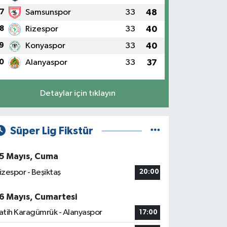
7
Samsunspor
33
48
8
Rizespor
33
40
9
Konyaspor
33
40
0
Alanyaspor
33
37
Detaylar için tıklayın
Süper Lig Fikstür
5 Mayıs, Cuma
izespor - Beşiktaş
20:00
6 Mayıs, Cumartesi
atih Karagümrük - Alanyaspor
17:00