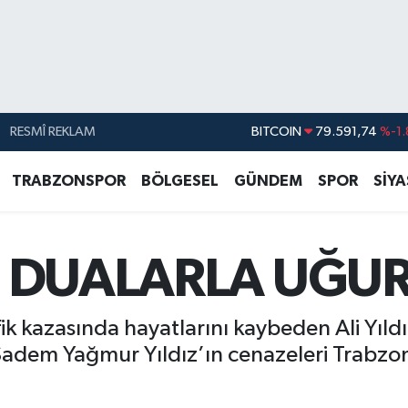
RESMÎ REKLAM
DOLAR
45,43620
%0.
EURO
53,38690
%0.
TRABZONSPOR
BÖLGESEL
GÜNDEM
SPOR
SİY
STERLİN
61,60380
%0.
G.ALTIN
6862,09000
%0.
Sİ DUALARLA UĞU
BİST100
14.598,00
BITCOIN
79.591,74
%-1.
 kazasında hayatlarını kaybeden Ali Yıldız,
Sadem Yağmur Yıldız’ın cenazeleri Trabzon