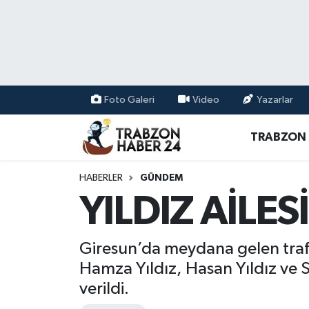
RESMÎ REKLAM
Nöbetçi Eczaneler
Hava Durumu
Foto Galeri
Video
Yazarlar
Namaz Vakitleri
TRABZON
Trafik Durumu
HABERLER
GÜNDEM
Süper Lig Puan Durumu ve Fikstür
YILDIZ AİLE
Tüm Manşetler
Giresun’da meydana gelen trafik
Son Dakika Haberleri
Hamza Yıldız, Hasan Yıldız ve 
verildi.
Haber Arşivi