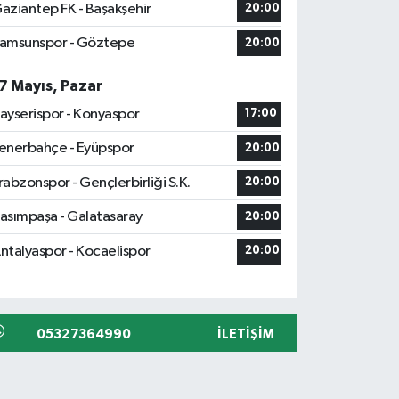
aziantep FK - Başakşehir
20:00
amsunspor - Göztepe
20:00
7 Mayıs, Pazar
ayserispor - Konyaspor
17:00
enerbahçe - Eyüpspor
20:00
rabzonspor - Gençlerbirliği S.K.
20:00
asımpaşa - Galatasaray
20:00
ntalyaspor - Kocaelispor
20:00
05327364990
İLETIŞIM