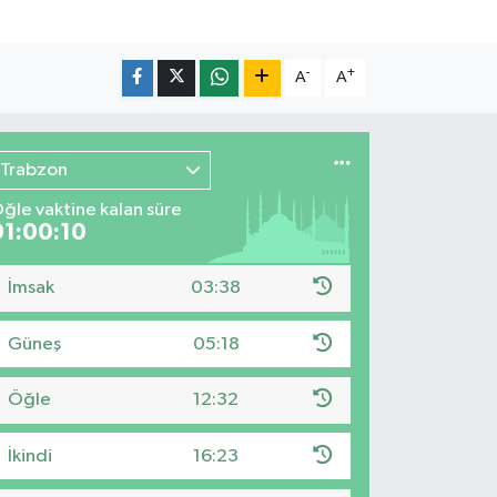
-
+
A
A
Trabzon
ğle vaktine kalan süre
01:00:08
İmsak
03:38
Güneş
05:18
Öğle
12:32
İkindi
16:23