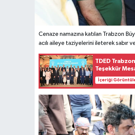
Cenaze namazına katılan Trabzon Büy
acılı aileye taziyelerini ileterek sabır v
TDED Trabzon
Teşekkür Mesa
İçeriği Görüntül