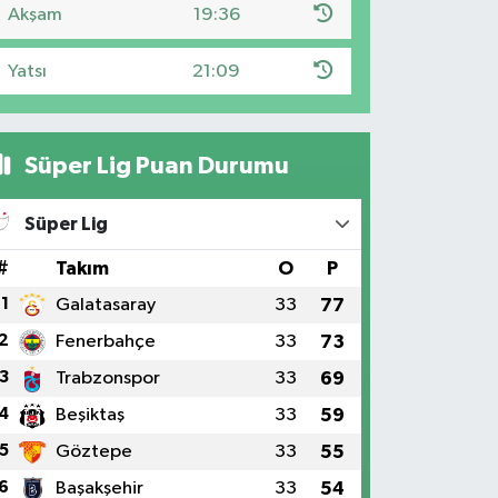
Akşam
19:36
Yatsı
21:09
Süper Lig Puan Durumu
Süper Lig
#
Takım
O
P
1
Galatasaray
33
77
2
Fenerbahçe
33
73
3
Trabzonspor
33
69
4
Beşiktaş
33
59
5
Göztepe
33
55
6
Başakşehir
33
54