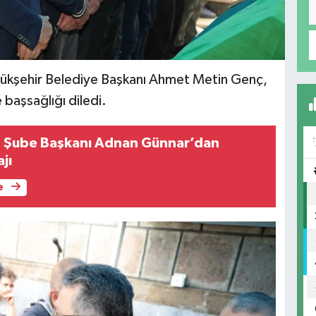
ükşehir Belediye Başkanı Ahmet Metin Genç,
e başsağlığı diledi.
 Şube Başkanı Adnan Günnar’dan
jı
e