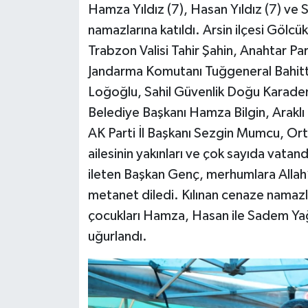
Hamza Yıldız (7), Hasan Yıldız (7) ve
namazlarına katıldı. Arsin ilçesi Göl
Trabzon Valisi Tahir Şahin, Anahtar Pa
Jandarma Komutanı Tuğgeneral Bahitti
Loğoğlu, Sahil Güvenlik Doğu Karadeni
Belediye Başkanı Hamza Bilgin, Arakl
AK Parti İl Başkanı Sezgin Mumcu, Orta
ailesinin yakınları ve çok sayıda vatanda
ileten Başkan Genç, merhumlara Allah’t
metanet diledi. Kılınan cenaze namazlar
çocukları Hamza, Hasan ile Sadem Yağm
uğurlandı.