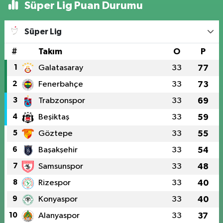
Süper Lig Puan Durumu
Süper Lig
#
Takım
O
P
1
Galatasaray
33
77
2
Fenerbahçe
33
73
3
Trabzonspor
33
69
4
Beşiktaş
33
59
5
Göztepe
33
55
6
Başakşehir
33
54
7
Samsunspor
33
48
8
Rizespor
33
40
9
Konyaspor
33
40
10
Alanyaspor
33
37