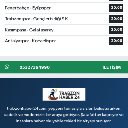
Fenerbahçe - Eyüpspor
20:00
Trabzonspor - Gençlerbirliği S.K.
20:00
Kasımpaşa - Galatasaray
20:00
Antalyaspor - Kocaelispor
20:00
05327364990
İLETIŞIM
trabzonhaber24com, yepyeni temasıyla sizleri buluştururken,
sadelik ve modernizmi bir araya getiriyor. Şatafattan kaçınıyor ve
insanlara haber okuyabilecekleri bir altyapı sunuyor.