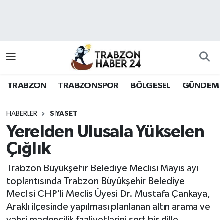
RESMÎ REKLAM
Nöbetçi Eczaneler
Hava Durumu
TRABZON
TRABZONSPOR
BÖLGESEL
GÜNDEM
Namaz Vakitleri
Trafik Durumu
HABERLER
SİYASET
Yerelden Ulusala Yükselen
Süper Lig Puan Durumu ve Fikstür
Çığlık
Tüm Manşetler
Trabzon Büyükşehir Belediye Meclisi Mayıs ayı
toplantısında Trabzon Büyükşehir Belediye
Son Dakika Haberleri
Meclisi CHP'li Meclis Üyesi Dr. Mustafa Çankaya,
Araklı ilçesinde yapılması planlanan altın arama ve
Haber Arşivi
vahşi madencilik faaliyetlerini sert bir dille