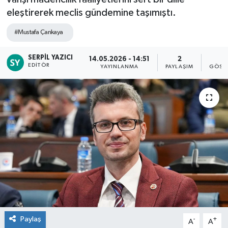
eleştirerek meclis gündemine taşımıştı.
#Mustafa Çankaya
SERPIL YAZICI
14.05.2026 - 14:51
2
8
EDITÖR
YAYINLANMA
PAYLAŞIM
GÖST
Paylaş
-
+
A
A