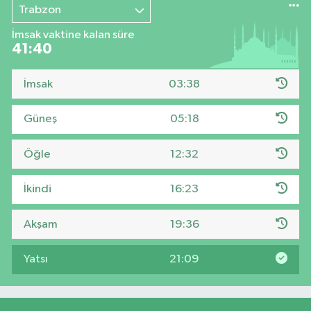
Trabzon
İmsak vaktine kalan süre
41:39
İmsak
03:38
Güneş
05:18
Öğle
12:32
İkindi
16:23
Akşam
19:36
Yatsı
21:09