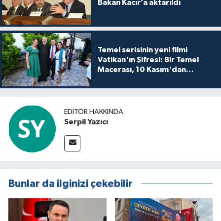
Bakan Kacır’a aktarıldı
Temel serisinin yeni filmi
Vatikan'ın Şifresi: Bir Temel
Macerası, 10 Kasım'dan
itibaren sinemalarda seyirciyle
buluşuyo
EDITÖR HAKKINDA
Serpil Yazıcı
Bunlar da ilginizi çekebilir