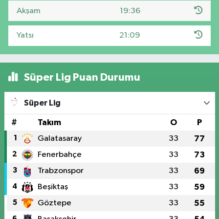
Akşam
19:36
Yatsı
21:09
Süper Lig Puan Durumu
Süper Lig
#
Takım
O
P
1
Galatasaray
33
77
2
Fenerbahçe
33
73
3
Trabzonspor
33
69
4
Beşiktaş
33
59
5
Göztepe
33
55
6