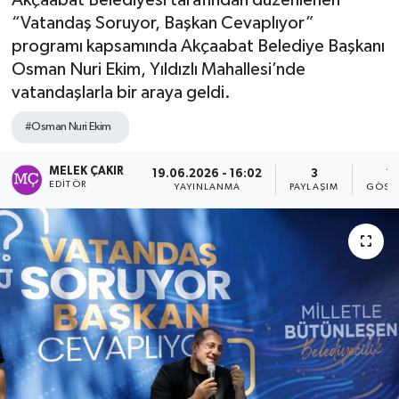
“Vatandaş Soruyor, Başkan Cevaplıyor”
programı kapsamında Akçaabat Belediye Başkanı
Osman Nuri Ekim, Yıldızlı Mahallesi’nde
vatandaşlarla bir araya geldi.
#Osman Nuri Ekim
MELEK ÇAKIR
19.06.2026 - 16:02
3
17
EDITÖR
YAYINLANMA
PAYLAŞIM
GÖST