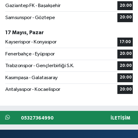
Gaziantep FK - Başakşehir
20:00
Samsunspor - Göztepe
20:00
17 Mayıs, Pazar
Kayserispor - Konyaspor
17:00
Fenerbahçe - Eyüpspor
20:00
Trabzonspor - Gençlerbirliği S.K.
20:00
Kasımpaşa - Galatasaray
20:00
Antalyaspor - Kocaelispor
20:00
05327364990
İLETIŞIM