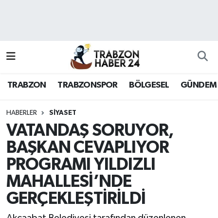
RESMÎ REKLAM
Nöbetçi Eczaneler
Hava Durumu
TRABZON
TRABZONSPOR
BÖLGESEL
GÜNDEM
Namaz Vakitleri
Trafik Durumu
HABERLER
SİYASET
VATANDAŞ SORUYOR,
Süper Lig Puan Durumu ve Fikstür
BAŞKAN CEVAPLIYOR
PROGRAMI YILDIZLI
Tüm Manşetler
MAHALLESİ’NDE
Son Dakika Haberleri
GERÇEKLEŞTİRİLDİ
Haber Arşivi
Akçaabat Belediyesi tarafından düzenlenen