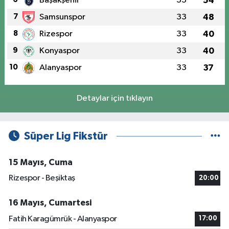
Başakşehir
33
54
7
Samsunspor
33
48
8
Rizespor
33
40
9
Konyaspor
33
40
10
Alanyaspor
33
37
Detaylar için tıklayın
Süper Lig Fikstür
15 Mayıs, Cuma
Rizespor - Beşiktaş
20:00
16 Mayıs, Cumartesi
Fatih Karagümrük - Alanyaspor
17:00