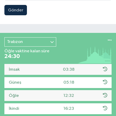
Gönder
Trabzon
Öğle vaktine kalan süre
24:29
İmsak
03:38
Güneş
05:18
Öğle
12:32
İkindi
16:23