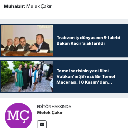
Muhabir:
Melek Çakır
Trabzon iş dünyasının 9 talebi
Bakan Kacır’a aktarıldı
Temel serisinin yeni filmi
Vatikan'ın Şifresi: Bir Temel
Macerası, 10 Kasım'dan
itibaren sinemalarda seyirciyle
buluşuyo
EDITÖR HAKKINDA
Melek Çakır