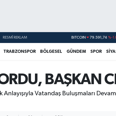
RESMÎ REKLAM
DOLAR
45,43620
%0.
EURO
53,38690
%0.
TRABZONSPOR
BÖLGESEL
GÜNDEM
SPOR
SİY
STERLİN
61,60380
%0.
G.ALTIN
6862,09000
%0.
ORDU, BAŞKAN C
BİST100
14.598,00
BITCOIN
79.591,74
%-1.
lik Anlayışıyla Vatandaş Buluşmaları Devam