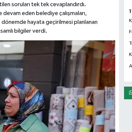
ilen soruları tek tek cevaplandırdı.
1
 devam eden belediye çalışmaları,
K
 dönemde hayata geçirilmesi planlanan
amlı bilgiler verdi.
F
T
K
A