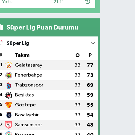
Yatsı
21:11
Süper Lig Puan Durumu
Süper Lig
#
Takım
O
P
1
Galatasaray
33
77
2
Fenerbahçe
33
73
3
Trabzonspor
33
69
4
Beşiktaş
33
59
5
Göztepe
33
55
6
Başakşehir
33
54
7
Samsunspor
33
48
8
Rizespor
33
40