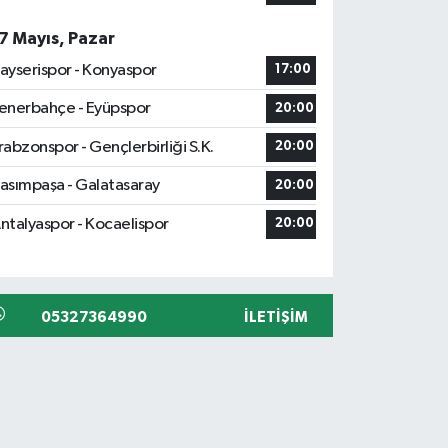
7 Mayıs, Pazar
ayserispor - Konyaspor
17:00
enerbahçe - Eyüpspor
20:00
rabzonspor - Gençlerbirliği S.K.
20:00
asımpaşa - Galatasaray
20:00
ntalyaspor - Kocaelispor
20:00
05327364990
İLETIŞIM