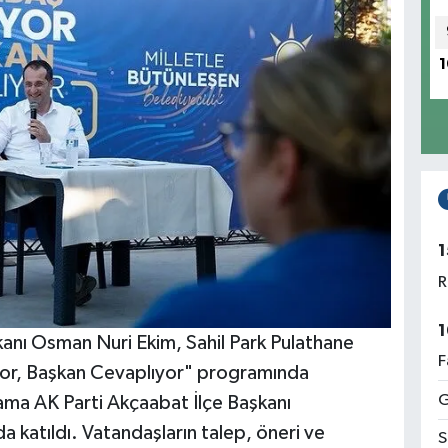
1
1
R
1
nı Osman Nuri Ekim, Sahil Park Pulathane
F
or, Başkan Cevaplıyor" programında
G
rama AK Parti Akçaabat İlçe Başkanı
da katıldı. Vatandaşların talep, öneri ve
S