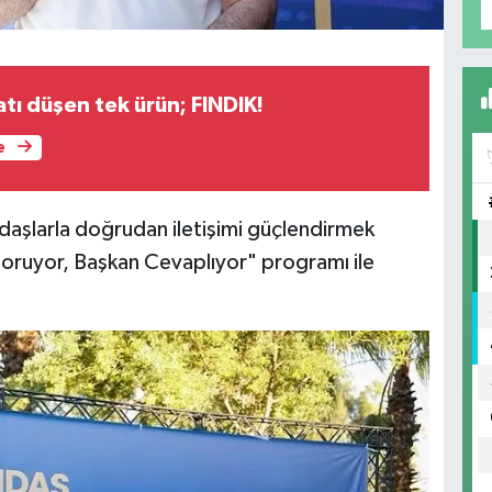
atı düşen tek ürün; FINDIK!
e
daşlarla doğrudan iletişimi güçlendirmek
Soruyor, Başkan Cevaplıyor" programı ile