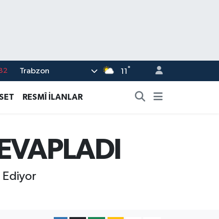
°
Trabzon
02
11
19
ASET
RESMÎ İLANLAR
18
19
EVAPLADI
%0
82
 Ediyor