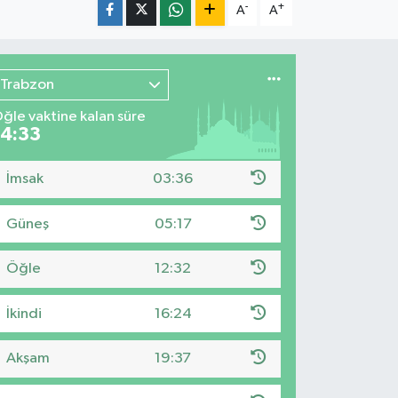
-
+
A
A
Trabzon
ğle vaktine kalan süre
14:31
İmsak
03:36
Güneş
05:17
Öğle
12:32
İkindi
16:24
Akşam
19:37