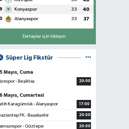
9
Konyaspor
33
40
0
Alanyaspor
33
37
Detaylar için tıklayın
Süper Lig Fikstür
5 Mayıs, Cuma
izespor - Beşiktaş
20:00
6 Mayıs, Cumartesi
atih Karagümrük - Alanyaspor
17:00
aziantep FK - Başakşehir
20:00
amsunspor - Göztepe
20:00