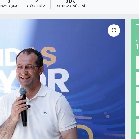
3
14
3 DK
PAYLAŞIM
GÖSTERIM
OKUNMA SÜRESI
Ö