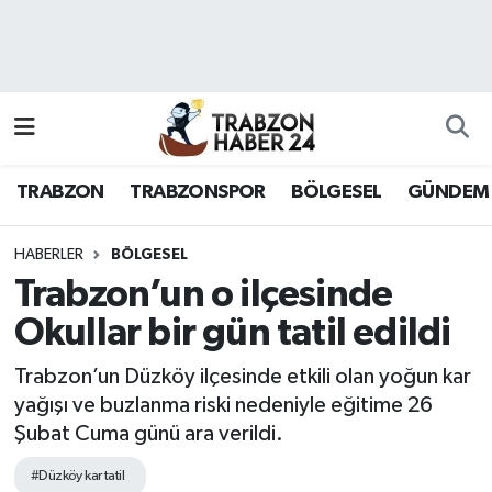
RESMÎ REKLAM
Nöbetçi Eczaneler
Hava Durumu
TRABZON
TRABZONSPOR
BÖLGESEL
GÜNDEM
Namaz Vakitleri
Trafik Durumu
HABERLER
BÖLGESEL
Trabzon’un o ilçesinde
Süper Lig Puan Durumu ve Fikstür
Okullar bir gün tatil edildi
Tüm Manşetler
Trabzon’un Düzköy ilçesinde etkili olan yoğun kar
yağışı ve buzlanma riski nedeniyle eğitime 26
Son Dakika Haberleri
Şubat Cuma günü ara verildi.
Haber Arşivi
#Düzköy kar tatil