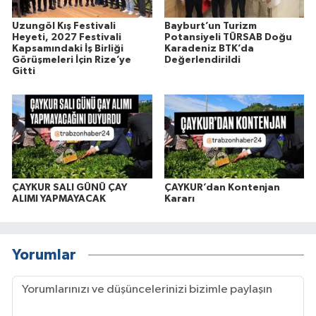
Uzungöl Kış Festivali
Bayburt’un Turizm
Heyeti, 2027 Festivali
Potansiyeli TÜRSAB Doğu
Kapsamındaki İş Birliği
Karadeniz BTK’da
Görüşmeleri İçin Rize’ye
Değerlendirildi
Gitti
ÇAYKUR SALI GÜNÜ ÇAY
ÇAYKUR’dan Kontenjan
ALIMI YAPMAYACAK
Kararı
Yorumlar