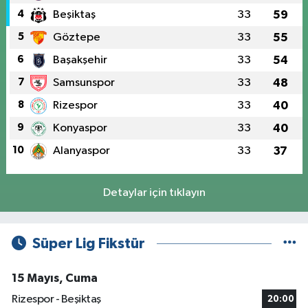
4
Beşiktaş
33
59
5
Göztepe
33
55
6
Başakşehir
33
54
7
Samsunspor
33
48
8
Rizespor
33
40
9
Konyaspor
33
40
10
Alanyaspor
33
37
Detaylar için tıklayın
Süper Lig Fikstür
15 Mayıs, Cuma
Rizespor - Beşiktaş
20:00