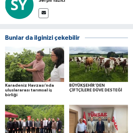
Serpil Yazıcı
Bunlar da ilginizi çekebilir
Karadeniz Havzası’nda
BÜYÜKŞEHİR'DEN
uluslararası tarımsal iş
ÇİFTÇİLERE DÜVE DESTEĞİ
birliği