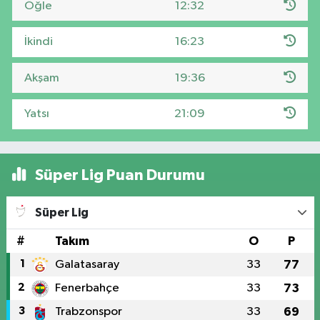
Öğle
12:32
İkindi
16:23
Akşam
19:36
Yatsı
21:09
Süper Lig Puan Durumu
Süper Lig
#
Takım
O
P
1
Galatasaray
33
77
2
Fenerbahçe
33
73
3
Trabzonspor
33
69