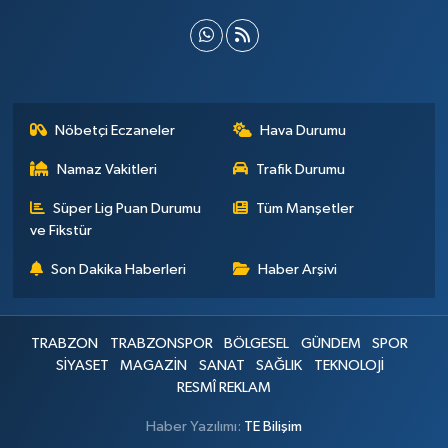
Nöbetçi Eczaneler
Hava Durumu
Namaz Vakitleri
Trafik Durumu
Süper Lig Puan Durumu
Tüm Manşetler
ve Fikstür
Son Dakika Haberleri
Haber Arşivi
TRABZON
TRABZONSPOR
BÖLGESEL
GÜNDEM
SPOR
SİYASET
MAGAZİN
SANAT
SAĞLIK
TEKNOLOJİ
RESMÎ REKLAM
Haber Yazılımı:
TE Bilişim