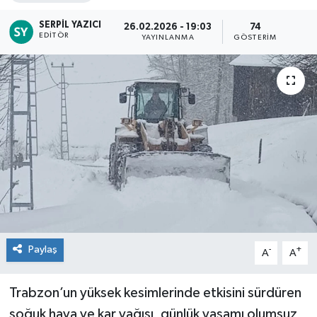
SERPIL YAZICI
26.02.2026 - 19:03
74
EDITÖR
YAYINLANMA
GÖSTERIM
Paylaş
-
+
A
A
Trabzon’un yüksek kesimlerinde etkisini sürdüren
soğuk hava ve kar yağışı, günlük yaşamı olumsuz