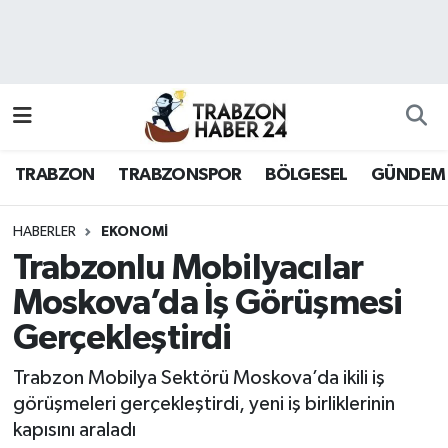
RESMÎ REKLAM
Nöbetçi Eczaneler
Hava Durumu
TRABZON
TRABZONSPOR
BÖLGESEL
GÜNDEM
Namaz Vakitleri
Trafik Durumu
HABERLER
EKONOMI
Trabzonlu Mobilyacılar
Süper Lig Puan Durumu ve Fikstür
Moskova’da İş Görüşmesi
Gerçekleştirdi
Tüm Manşetler
Trabzon Mobilya Sektörü Moskova’da ikili iş
Son Dakika Haberleri
görüşmeleri gerçekleştirdi, yeni iş birliklerinin
kapısını araladı
Haber Arşivi