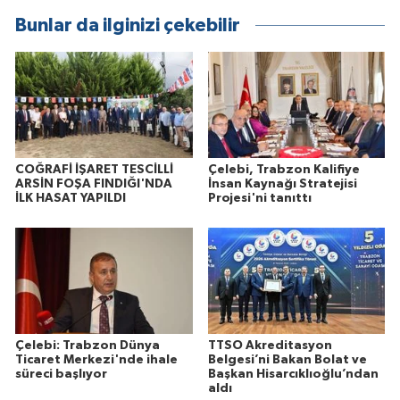
Bunlar da ilginizi çekebilir
COĞRAFİ İŞARET TESCİLLİ
Çelebi, Trabzon Kalifiye
ARSİN FOŞA FINDIĞI'NDA
İnsan Kaynağı Stratejisi
İLK HASAT YAPILDI
Projesi'ni tanıttı
Çelebi: Trabzon Dünya
TTSO Akreditasyon
Ticaret Merkezi'nde ihale
Belgesi’ni Bakan Bolat ve
süreci başlıyor
Başkan Hisarcıklıoğlu’ndan
aldı