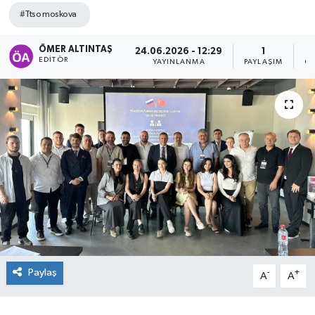
#Ttso moskova
ÖMER ALTINTAŞ
24.06.2026 - 12:29
1
EDITÖR
YAYINLANMA
PAYLAŞIM
GÖ
Paylaş
-
+
A
A