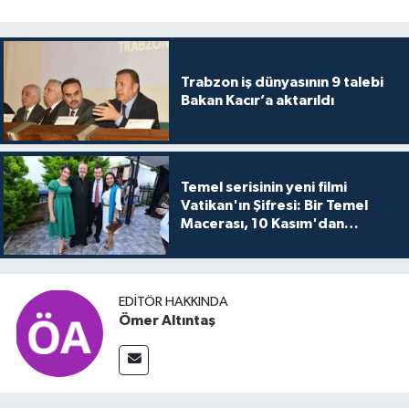
Trabzon iş dünyasının 9 talebi
Bakan Kacır’a aktarıldı
Temel serisinin yeni filmi
Vatikan'ın Şifresi: Bir Temel
Macerası, 10 Kasım'dan
itibaren sinemalarda seyirciyle
buluşuyo
EDITÖR HAKKINDA
Ömer Altıntaş