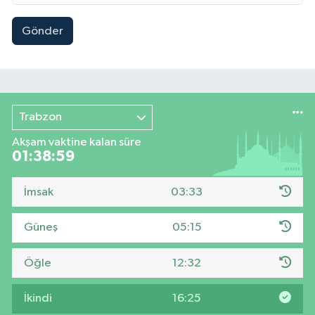
Gönder
Trabzon
Akşam vaktine kalan süre
01:38:58
İmsak
03:33
Güneş
05:15
Öğle
12:32
İkindi
16:25