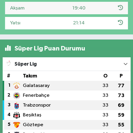
Akşam
19:40
Yatsı
21:14
Süper Lig Puan Durumu
Süper Lig
#
Takım
O
P
1
Galatasaray
33
77
2
Fenerbahçe
33
73
3
Trabzonspor
33
69
4
Beşiktaş
33
59
5
Göztepe
33
55