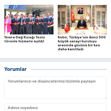
Yomra Dağ Kızağı Tesisi
Kebir, Türkiye’nin ikinci 500
törenle hizmete açıldı!
büyük sanayi kuruluşu
arasında gücünü bir kez
daha kanıtladı
Yorumlar