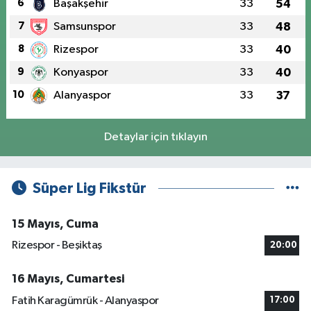
6
Başakşehir
33
54
7
Samsunspor
33
48
8
Rizespor
33
40
9
Konyaspor
33
40
10
Alanyaspor
33
37
Detaylar için tıklayın
Süper Lig Fikstür
15 Mayıs, Cuma
Rizespor - Beşiktaş
20:00
16 Mayıs, Cumartesi
Fatih Karagümrük - Alanyaspor
17:00