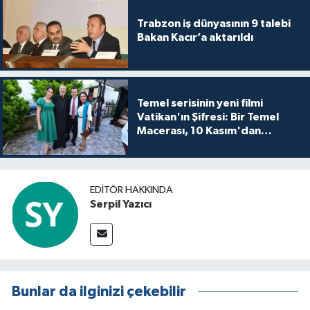
Trabzon iş dünyasının 9 talebi
Bakan Kacır’a aktarıldı
Temel serisinin yeni filmi
Vatikan'ın Şifresi: Bir Temel
Macerası, 10 Kasım'dan
itibaren sinemalarda seyirciyle
buluşuyo
EDITÖR HAKKINDA
Serpil Yazıcı
Bunlar da ilginizi çekebilir