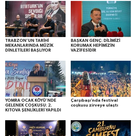
TRABZON’UN TARİHİ
BAŞKAN GENÇ: DİLİMİZİ
MEKANLARINDA MÜZİK
KORUMAK HEPİMİZİN
DİNLETİLERİ BAŞLIYOR
VAZİFESİDİR
YOMRA OCAK KÖYÜ’NDE
Çarşıbaşı’nda festival
GELENEK COŞKUSU: 2.
coşkusu zirveye ulaştı
KITOVA ŞENLİKLERİ YAPILDI