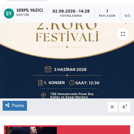
SERPIL YAZICI
02.06.2026 - 14:28
1
1
EDITÖR
YAYINLANMA
PAYLAŞIM
GÖST
Paylaş
-
+
A
A