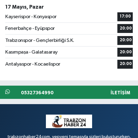
17 Mayıs, Pazar
Kayserispor - Konyaspor
17:00
Fenerbahçe - Eyüpspor
20:00
Trabzonspor - Gençlerbirliği S.K.
20:00
Kasımpaşa - Galatasaray
20:00
Antalyaspor - Kocaelispor
20:00
05327364990
İLETIŞIM
trabzonhaber24com, yepyeni temasıyla sizleri buluştururken,