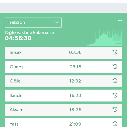
Trabzon
Öğle vaktine kalan süre
04:56:30
İmsak
03:38
Güneş
05:18
Öğle
12:32
İkindi
16:23
Akşam
19:36
Yatsı
21:09