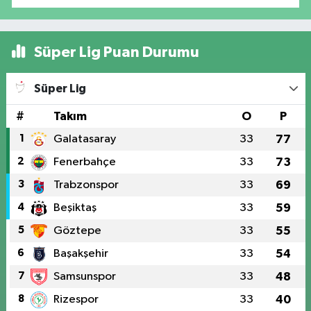
Süper Lig Puan Durumu
Süper Lig
#
Takım
O
P
1
Galatasaray
33
77
2
Fenerbahçe
33
73
3
Trabzonspor
33
69
4
Beşiktaş
33
59
5
Göztepe
33
55
6
Başakşehir
33
54
7
Samsunspor
33
48
8
Rizespor
33
40