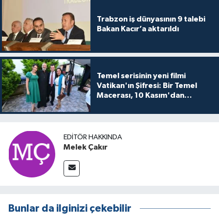
Trabzon iş dünyasının 9 talebi
Bakan Kacır’a aktarıldı
Temel serisinin yeni filmi
Vatikan'ın Şifresi: Bir Temel
Macerası, 10 Kasım'dan
itibaren sinemalarda seyirciyle
buluşuyo
EDITÖR HAKKINDA
Melek Çakır
Bunlar da ilginizi çekebilir