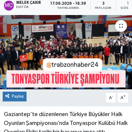
MELEK ÇAKIR
17.06.2026 - 16:39
3
17
EDITÖR
YAYINLANMA
PAYLAŞIM
GÖSTE
Paylaş
-
+
A
A
Gaziantep’te düzenlenen Türkiye Büyükler Halk
Oyunları Şampiyonası’nda Tonyaspor Kulübü Halk