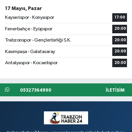
17 Mayıs, Pazar
Kayserispor - Konyaspor
17:00
Fenerbahçe - Eyüpspor
20:00
Trabzonspor - Gençlerbirliği S.K.
20:00
Kasımpaşa - Galatasaray
20:00
Antalyaspor - Kocaelispor
20:00
05327364990
İLETIŞIM