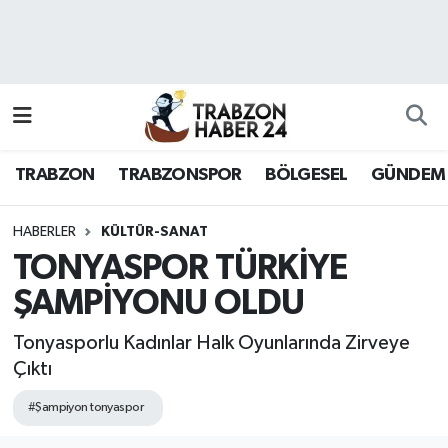
RESMÎ REKLAM
Nöbetçi Eczaneler
Hava Durumu
TRABZON
TRABZONSPOR
BÖLGESEL
GÜNDEM
Namaz Vakitleri
Trafik Durumu
HABERLER
KÜLTÜR-SANAT
TONYASPOR TÜRKİYE
Süper Lig Puan Durumu ve Fikstür
ŞAMPİYONU OLDU
Tüm Manşetler
Tonyasporlu Kadınlar Halk Oyunlarında Zirveye
Çıktı
Son Dakika Haberleri
#Şampiyon tonyaspor
Haber Arşivi