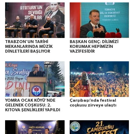
TRABZON’UN TARİHİ
BAŞKAN GENÇ: DİLİMİZİ
MEKANLARINDA MÜZİK
KORUMAK HEPİMİZİN
DİNLETİLERİ BAŞLIYOR
VAZİFESİDİR
YOMRA OCAK KÖYÜ’NDE
Çarşıbaşı’nda festival
GELENEK COŞKUSU: 2.
coşkusu zirveye ulaştı
KITOVA ŞENLİKLERİ YAPILDI