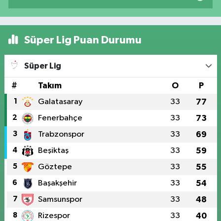
Süper Lig Puan Durumu
Süper Lig
#
Takım
O
P
1
Galatasaray
33
77
2
Fenerbahçe
33
73
3
Trabzonspor
33
69
4
Beşiktaş
33
59
5
Göztepe
33
55
6
Başakşehir
33
54
7
Samsunspor
33
48
8
Rizespor
33
40