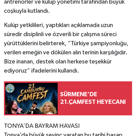
antrenörler ve kulüp yönetimi tarafından büyük
coşkuyla kutlandı.
Kulüp yetkilileri, yaptıkları açıklamada uzun
süredir disiplinli ve özverili bir çalışma süreci
yürüttüklerini belirterek, “Türkiye şampiyonluğu,
verilen emeğin ve dökülen alın terinin karşılığıdır.
Bize inanan, destek olan herkese teşekkür
ediyoruz” ifadelerini kullandı.
SÜRMENE’DE
21.ÇAMFEST HEYECANI
TONYA’DA BAYRAM HAVASI
Tonya’da büyük sevinç yaratan bu tarihi başarı,