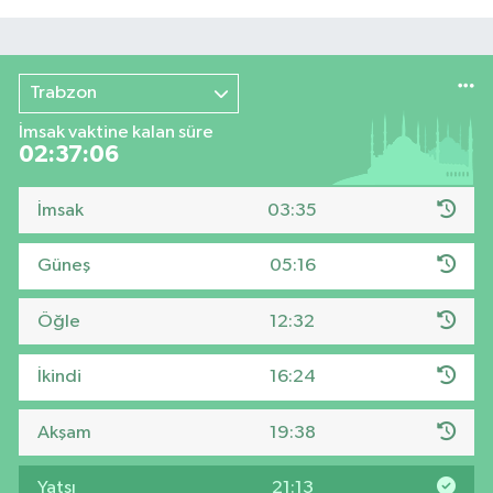
Trabzon
İmsak vaktine kalan süre
02:37:05
İmsak
03:35
Güneş
05:16
Öğle
12:32
İkindi
16:24
Akşam
19:38
Yatsı
21:13