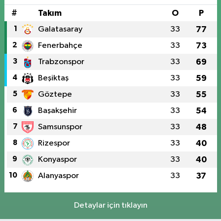
#
Takım
O
P
1
Galatasaray
33
77
2
Fenerbahçe
33
73
3
Trabzonspor
33
69
4
Beşiktaş
33
59
5
Göztepe
33
55
6
Başakşehir
33
54
7
Samsunspor
33
48
8
Rizespor
33
40
9
Konyaspor
33
40
10
Alanyaspor
33
37
Detaylar için tıklayın