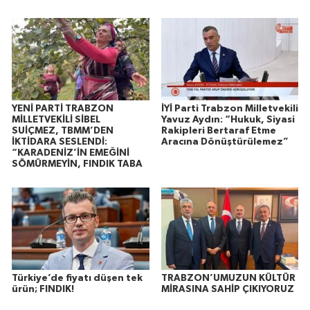
YENİ PARTİ TRABZON
İYİ Parti Trabzon Milletvekili
MİLLETVEKİLİ SİBEL
Yavuz Aydın: “Hukuk, Siyasi
SUİÇMEZ, TBMM’DEN
Rakipleri Bertaraf Etme
İKTİDARA SESLENDİ:
Aracına Dönüştürülemez”
“KARADENİZ’İN EMEĞİNİ
SÖMÜRMEYİN, FINDIK TABA
Türkiye’de fiyatı düşen tek
TRABZON’UMUZUN KÜLTÜR
ürün; FINDIK!
MİRASINA SAHİP ÇIKIYORUZ