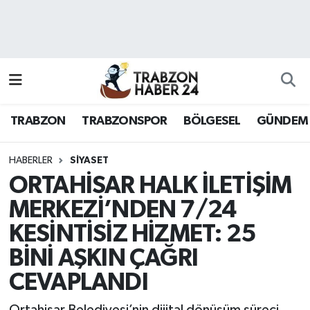
RESMÎ REKLAM
Nöbetçi Eczaneler
Hava Durumu
TRABZON
TRABZONSPOR
BÖLGESEL
GÜNDEM
Namaz Vakitleri
Trafik Durumu
HABERLER
SİYASET
ORTAHİSAR HALK İLETİŞİM
Süper Lig Puan Durumu ve Fikstür
MERKEZİ’NDEN 7/24
KESİNTİSİZ HİZMET: 25
Tüm Manşetler
BİNİ AŞKIN ÇAĞRI
Son Dakika Haberleri
CEVAPLANDI
Haber Arşivi
Ortahisar Belediyesi’nin dijital dönüşüm süreci