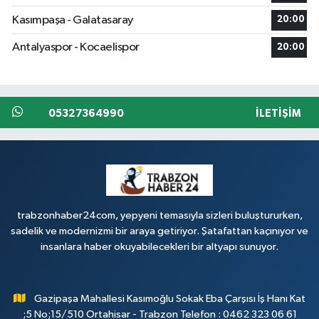
Kasımpaşa - Galatasaray
20:00
Antalyaspor - Kocaelispor
20:00
05327364990
İLETIŞIM
trabzonhaber24com, yepyeni temasıyla sizleri buluştururken,
sadelik ve modernizmi bir araya getiriyor. Şatafattan kaçınıyor ve
insanlara haber okuyabilecekleri bir altyapı sunuyor.
Gazipaşa Mahallesi Kasımoğlu Sokak Eba Çarşısı İş Hanı Kat
;5 No;15/510 Ortahisar - Trabzon Telefon : 0462 323 06 61