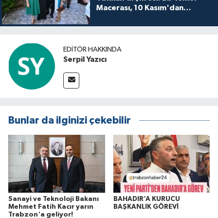
Macerası, 10 Kasım'dan
itibaren sinemalarda seyirciyle
buluşuyo
EDITÖR HAKKINDA
Serpil Yazıcı
Bunlar da ilginizi çekebilir
Sanayi ve Teknoloji Bakanı
BAHADIR’A KURUCU
Mehmet Fatih Kacır yarın
BAŞKANLIK GÖREVİ
Trabzon'a geliyor!