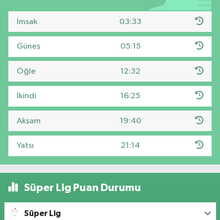
İmsak
03:33
Güneş
05:15
Öğle
12:32
İkindi
16:25
Akşam
19:40
Yatsı
21:14
Süper Lig Puan Durumu
Süper Lig