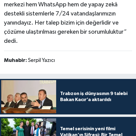
merkezi hem WhatsApp hem de yapay zekâ
destekli sistemlerle 7/24 vatandaşlarımızın
yanındayız. Her talep bizim için değerlidir ve
çözüme ulaştırılması gereken bir sorumluluktur”
dedi.
Muhabir:
Serpil Yazıcı
Trabzon iş dünyasının 9 talebi
Bakan Kacır’a aktarıldı
Temel serisinin yeni filmi
Vatikan'ın Şifresi: Bir Temel