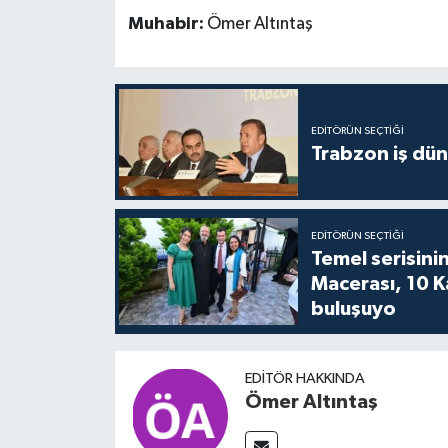
Muhabir:
Ömer Altıntaş
EDITÖRÜN SEÇTIĞI
Trabzon iş düny
EDITÖRÜN SEÇTIĞI
Temel serisinin
Macerası, 10 K
buluşuyo
EDITÖR HAKKINDA
Ömer Altıntaş