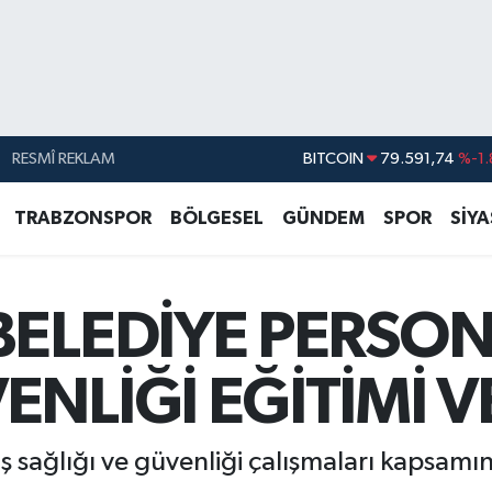
RESMÎ REKLAM
DOLAR
45,43620
%0.
EURO
53,38690
%0.
TRABZONSPOR
BÖLGESEL
GÜNDEM
SPOR
SİY
STERLİN
61,60380
%0.
G.ALTIN
6862,09000
%0.
BELEDİYE PERSON
BİST100
14.598,00
BITCOIN
79.591,74
%-1.
NLİĞİ EĞİTİMİ V
 iş sağlığı ve güvenliği çalışmaları kapsam