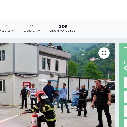
1
11
2 DK
PAYLAŞIM
GÖSTERIM
OKUNMA SÜRESI
İ