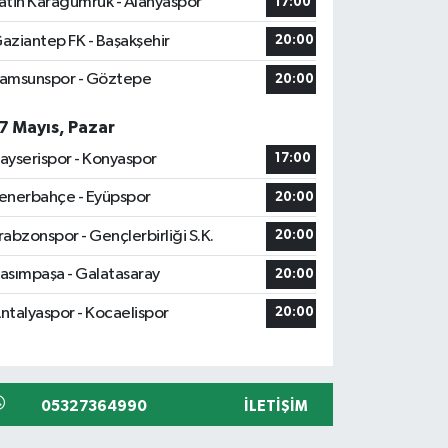
atih Karagümrük - Alanyaspor
17:00
aziantep FK - Başakşehir
20:00
amsunspor - Göztepe
20:00
7 Mayıs, Pazar
ayserispor - Konyaspor
17:00
enerbahçe - Eyüpspor
20:00
rabzonspor - Gençlerbirliği S.K.
20:00
asımpaşa - Galatasaray
20:00
ntalyaspor - Kocaelispor
20:00
05327364990
İLETIŞIM