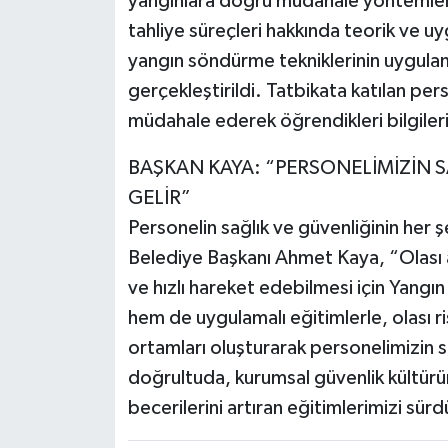
yangınlara doğru müdahale yöntemleri
tahliye süreçleri hakkında teorik ve uyg
yangın söndürme tekniklerinin uygulama
gerçekleştirildi. Tatbikata katılan per
müdahale ederek öğrendikleri bilgiler
BAŞKAN KAYA: “PERSONELİMİZİN 
GELİR”
Personelin sağlık ve güvenliğinin her 
Belediye Başkanı Ahmet Kaya, “Olası 
ve hızlı hareket edebilmesi için Yangı
hem de uygulamalı eğitimlerle, olası ri
ortamları oluşturarak personelimizin s
doğrultuda, kurumsal güvenlik kültürüm
becerilerini artıran eğitimlerimizi sür