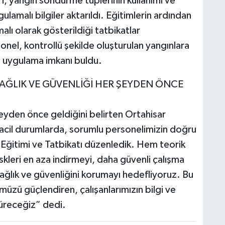
, yangın söndürme tüplerinin kullanımı ve
ulamalı bilgiler aktarıldı. Eğitimlerin ardından
lı olarak gösterildiği tatbikatlar
sonel, kontrollü şekilde oluşturulan yangınlara
i uygulama imkanı buldu.
SAĞLIK VE GÜVENLİĞİ HER ŞEYDEN ÖNCE
şeyden önce geldiğini belirten Ortahisar
acil durumlarda, sorumlu personelimizin doğru
n Eğitimi ve Tatbikatı düzenledik. Hem teorik
skleri en aza indirmeyi, daha güvenli çalışma
ağlık ve güvenliğini korumayı hedefliyoruz. Bu
üzü güçlendiren, çalışanlarımızın bilgi ve
düreceğiz” dedi.