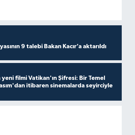
asının 9 talebi Bakan Kacır’a aktarıldı
 yeni filmi Vatikan'ın Şifresi: Bir Temel
asım'dan itibaren sinemalarda seyirciyle