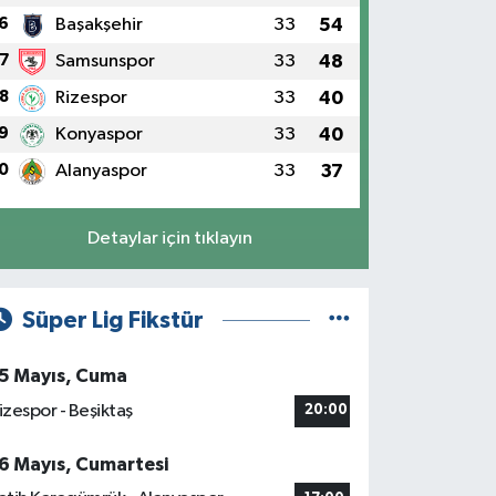
6
Başakşehir
33
54
7
Samsunspor
33
48
8
Rizespor
33
40
9
Konyaspor
33
40
0
Alanyaspor
33
37
Detaylar için tıklayın
Süper Lig Fikstür
5 Mayıs, Cuma
izespor - Beşiktaş
20:00
6 Mayıs, Cumartesi