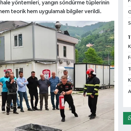
F
ahale yöntemleri, yangın söndürme tüplerinin
 hem teorik hem uygulamalı bilgiler verildi.
G
S
1
K
F
T
K
A