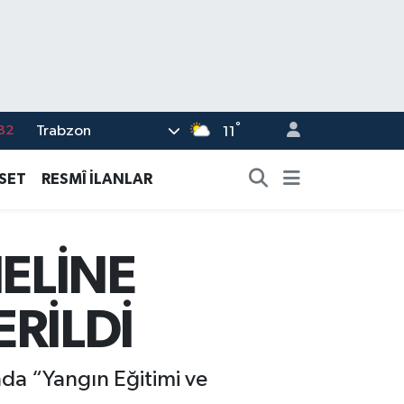
°
Trabzon
02
11
19
ASET
RESMÎ İLANLAR
18
19
ELİNE
%0
82
ERİLDİ
ında “Yangın Eğitimi ve