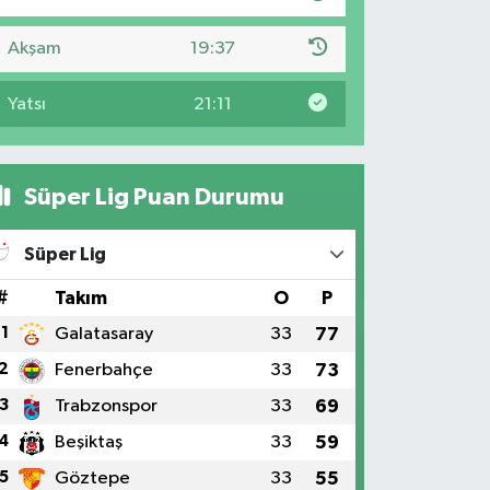
Akşam
19:37
Yatsı
21:11
Süper Lig Puan Durumu
Süper Lig
#
Takım
O
P
1
Galatasaray
33
77
2
Fenerbahçe
33
73
3
Trabzonspor
33
69
4
Beşiktaş
33
59
5
Göztepe
33
55