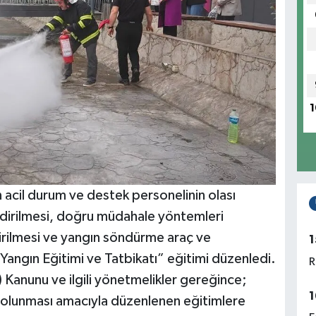
1
acil durum ve destek personelinin olası
endirilmesi, doğru müdahale yöntemleri
tirilmesi ve yangın söndürme araç ve
1
“Yangın Eğitimi ve Tatbikatı” eğitimi düzenledi.
R
G) Kanunu ve ilgili yönetmelikler gereğince;
1
klı olunması amacıyla düzenlenen eğitimlere