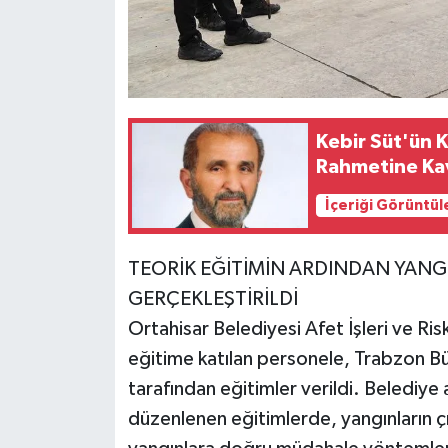
Kebir Süt'ün 
Rahmetine Ka
İçeriği Görüntül
TEORİK EĞİTİMİN ARDINDAN YANG
GERÇEKLEŞTİRİLDİ
Ortahisar Belediyesi Afet İşleri ve R
eğitime katılan personele, Trabzon Büy
tarafından eğitimler verildi. Belediye
düzenlenen eğitimlerde, yangınların çı