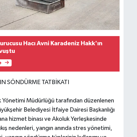
Kurucusu Hacı Avni Karadeniz Hakk'ın
vuştu
e
IN SÖNDÜRME TATBİKATI
isk Yönetimi Müdürlüğü tarafından düzenlenen
ükşehir Belediyesi İtfaiye Dairesi Başkanlığı
 ana hizmet binası ve Akoluk Yerleşkesinde
kış nedenleri, yangın anında stres yönetimi,