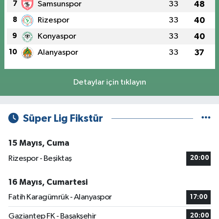
7
Samsunspor
33
48
8
Rizespor
33
40
9
Konyaspor
33
40
10
Alanyaspor
33
37
Detaylar için tıklayın
Süper Lig Fikstür
15 Mayıs, Cuma
Rizespor - Beşiktaş
20:00
16 Mayıs, Cumartesi
Fatih Karagümrük - Alanyaspor
17:00
Gaziantep FK - Başakşehir
20:00