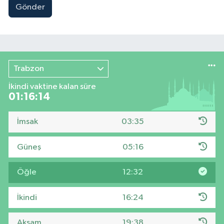
Gönder
Trabzon
İkindi vaktine kalan süre
01:16:14
İmsak
03:35
Güneş
05:16
Öğle
12:32
İkindi
16:24
Akşam
19:38