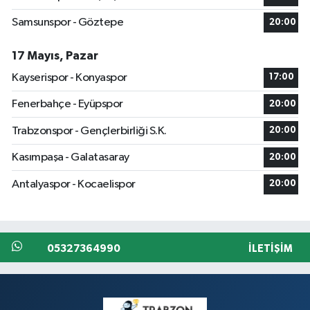
Samsunspor - Göztepe
20:00
17 Mayıs, Pazar
Kayserispor - Konyaspor
17:00
Fenerbahçe - Eyüpspor
20:00
Trabzonspor - Gençlerbirliği S.K.
20:00
Kasımpaşa - Galatasaray
20:00
Antalyaspor - Kocaelispor
20:00
05327364990
İLETIŞIM