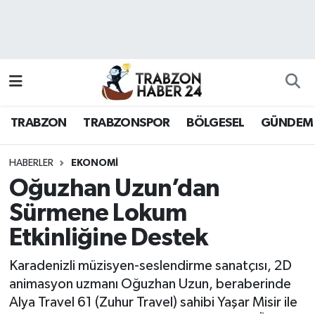
RESMÎ REKLAM
Nöbetçi Eczaneler
Hava Durumu
TRABZON
TRABZONSPOR
BÖLGESEL
GÜNDEM
Namaz Vakitleri
Trafik Durumu
HABERLER
EKONOMI
Oğuzhan Uzun’dan
Süper Lig Puan Durumu ve Fikstür
Sürmene Lokum
Etkinliğine Destek
Tüm Manşetler
Karadenizli müzisyen-seslendirme sanatçısı, 2D
Son Dakika Haberleri
animasyon uzmanı Oğuzhan Uzun, beraberinde
Alya Travel 61 (Zuhur Travel) sahibi Yaşar Misir ile
Haber Arşivi