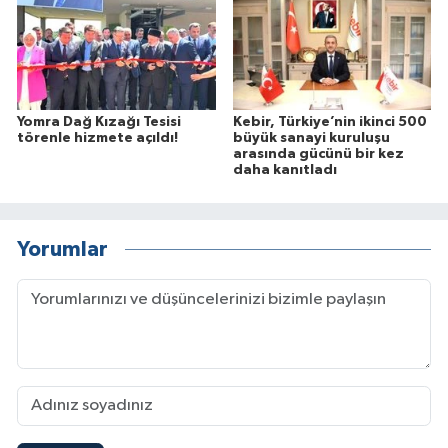
Yomra Dağ Kızağı Tesisi
Kebir, Türkiye’nin ikinci 500
törenle hizmete açıldı!
büyük sanayi kuruluşu
arasında gücünü bir kez
daha kanıtladı
Yorumlar