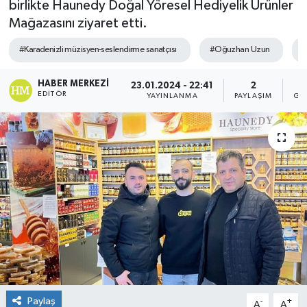
birlikte Haunedy Doğal Yöresel Hediyelik Ürünler
Mağazasını ziyaret etti.
#Karadenizli müzisyen-seslendirme sanatçısı
#Oğuzhan Uzun
#
HABER MERKEZI
23.01.2024 - 22:41
2
EDITÖR
YAYINLANMA
PAYLAŞIM
GÖ
Paylaş
-
+
A
A