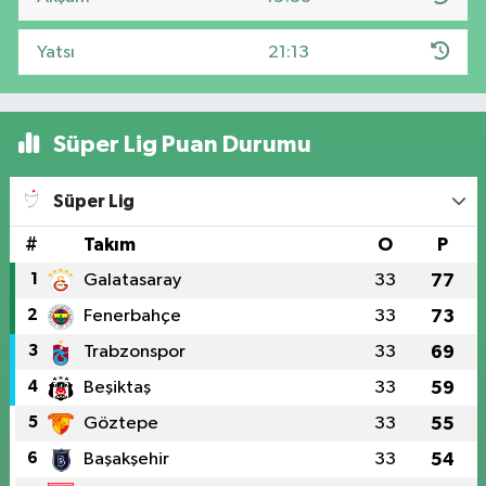
Yatsı
21:13
Süper Lig Puan Durumu
Süper Lig
#
Takım
O
P
1
Galatasaray
33
77
2
Fenerbahçe
33
73
3
Trabzonspor
33
69
4
Beşiktaş
33
59
5
Göztepe
33
55
6
Başakşehir
33
54