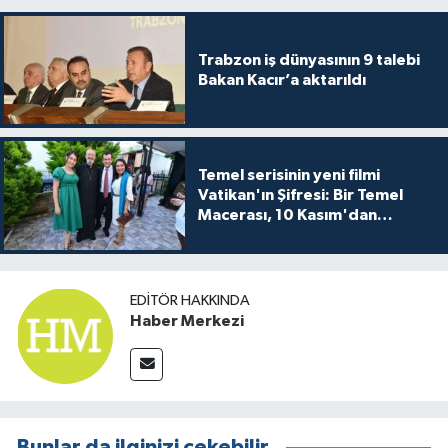
Trabzon iş dünyasının 9 talebi
Bakan Kacır’a aktarıldı
Temel serisinin yeni filmi
Vatikan'ın Şifresi: Bir Temel
Macerası, 10 Kasım'dan
itibaren sinemalarda seyirciyle
buluşuyo
EDITÖR HAKKINDA
Haber Merkezi
Bunlar da ilginizi çekebilir