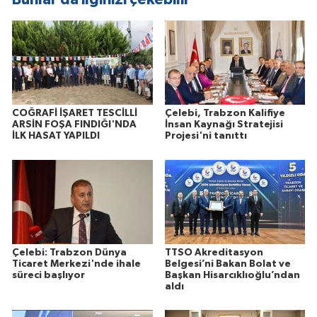
COĞRAFİ İŞARET TESCİLLİ
Çelebi, Trabzon Kalifiye
ARSİN FOŞA FINDIĞI'NDA
İnsan Kaynağı Stratejisi
İLK HASAT YAPILDI
Projesi'ni tanıttı
Çelebi: Trabzon Dünya
TTSO Akreditasyon
Ticaret Merkezi'nde ihale
Belgesi’ni Bakan Bolat ve
süreci başlıyor
Başkan Hisarcıklıoğlu’ndan
aldı