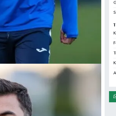
G
S
1
K
F
T
K
A