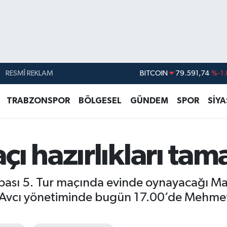
RESMÎ REKLAM
DOLAR
45,43620
%0.
EURO
53,38690
%0.
TRABZONSPOR
BÖLGESEL
GÜNDEM
SPOR
SİY
STERLİN
61,60380
%0.
G.ALTIN
6862,09000
%0.
ı hazırlıkları ta
BİST100
14.598,00
BITCOIN
79.591,74
%-1.
pası 5. Tur maçında evinde oynayacağı Mani
Avcı yönetiminde bugün 17.00’de Mehmet Al