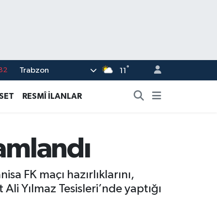
°
Trabzon
02
11
19
ASET
RESMÎ İLANLAR
18
19
mamlandı
%0
82
sa FK maçı hazırlıklarını,
i Yılmaz Tesisleri’nde yaptığı