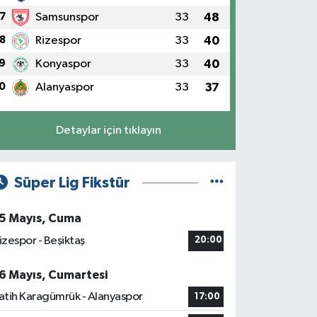
7
Samsunspor
33
48
8
Rizespor
33
40
9
Konyaspor
33
40
0
Alanyaspor
33
37
Detaylar için tıklayın
Süper Lig Fikstür
5 Mayıs, Cuma
izespor - Beşiktaş
20:00
6 Mayıs, Cumartesi
atih Karagümrük - Alanyaspor
17:00