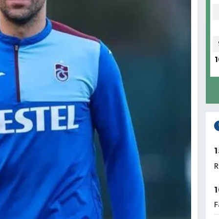
1
1
R
1
F