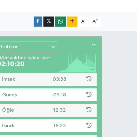
-
+
A
A
Trabzon
ğle vaktine kalan süre
02:10:18
İmsak
03:38
Güneş
05:18
Öğle
12:32
İkindi
16:23