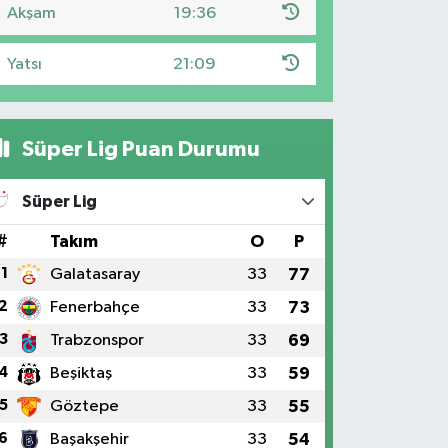
Akşam
19:36
Yatsı
21:09
Süper Lig Puan Durumu
Süper Lig
#
Takım
O
P
1
Galatasaray
33
77
2
Fenerbahçe
33
73
3
Trabzonspor
33
69
4
Beşiktaş
33
59
5
Göztepe
33
55
6
Başakşehir
33
54