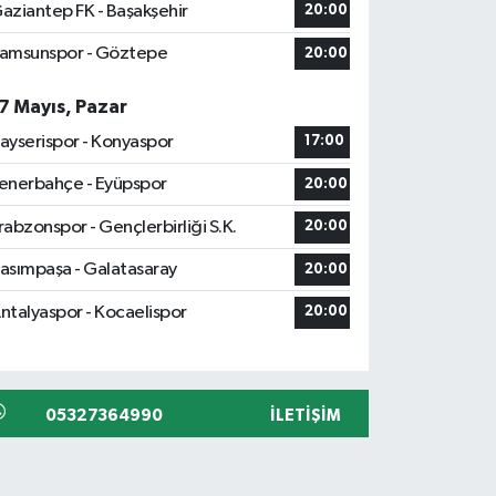
aziantep FK - Başakşehir
20:00
amsunspor - Göztepe
20:00
7 Mayıs, Pazar
ayserispor - Konyaspor
17:00
enerbahçe - Eyüpspor
20:00
rabzonspor - Gençlerbirliği S.K.
20:00
asımpaşa - Galatasaray
20:00
ntalyaspor - Kocaelispor
20:00
05327364990
İLETIŞIM