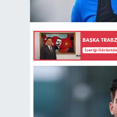
BAŞKA TRABZ
İçeriği Görüntül