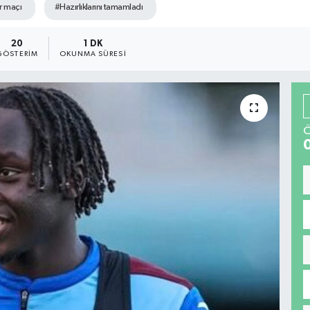
r maçı
#Hazırlıklarını tamamladı
20
1 DK
GÖSTERIM
OKUNMA SÜRESI
Ö