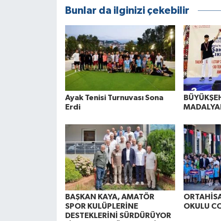
Bunlar da ilginizi çekebilir
Ayak Tenisi Turnuvası Sona
BÜYÜKŞEH
Erdi
MADALYAL
BAŞKAN KAYA, AMATÖR
ORTAHİSA
SPOR KULÜPLERİNE
OKULU C
DESTEKLERİNİ SÜRDÜRÜYOR