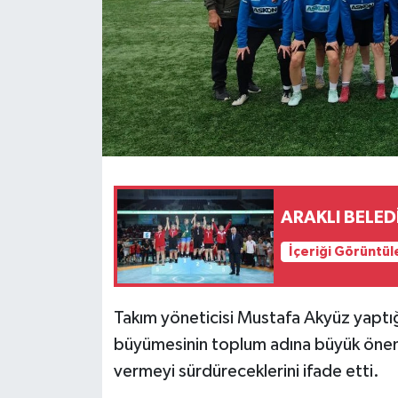
ARAKLI BELED
İçeriği Görüntül
Takım yöneticisi Mustafa Akyüz yaptığı
büyümesinin toplum adına büyük önem 
vermeyi sürdüreceklerini ifade etti.