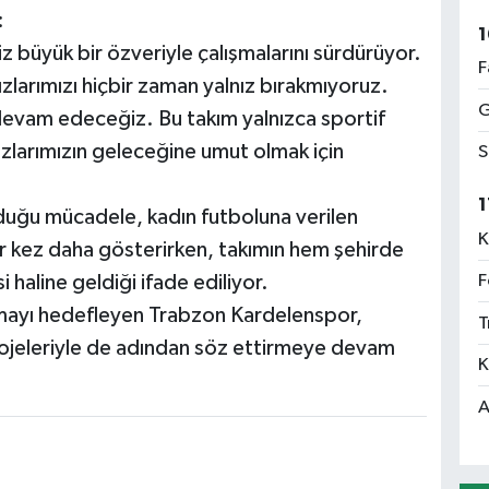
:
1
 büyük bir özveriyle çalışmalarını sürdürüyor.
F
zlarımızı hiçbir zaman yalnız bırakmıyoruz.
G
evam edeceğiz. Bu takım yalnızca sportif
ızlarımızın geleceğine umut olmak için
S
1
uğu mücadele, kadın futboluna verilen
K
r kez daha gösterirken, takımın hem şehirde
haline geldiği ifade ediliyor.
F
nmayı hedefleyen Trabzon Kardelenspor,
T
 projeleriyle de adından söz ettirmeye devam
K
A