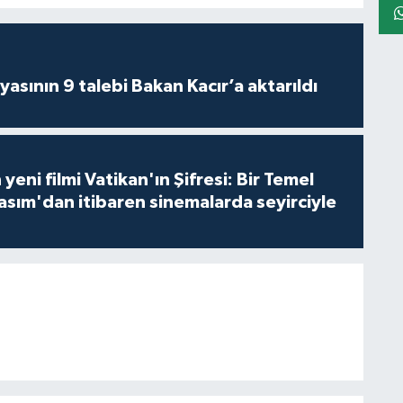
asının 9 talebi Bakan Kacır’a aktarıldı
 yeni filmi Vatikan'ın Şifresi: Bir Temel
asım'dan itibaren sinemalarda seyirciyle