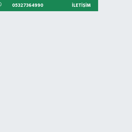
05327364990
İLETIŞIM