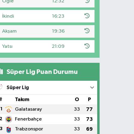
Öğle
12:32
İkindi
16:23
Akşam
19:36
Yatsı
21:09
Süper Lig Puan Durumu
Süper Lig
#
Takım
O
P
1
Galatasaray
33
77
2
Fenerbahçe
33
73
3
Trabzonspor
33
69