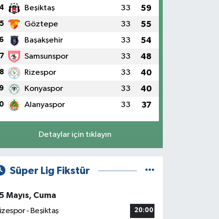
4
Beşiktaş
33
59
5
Göztepe
33
55
6
Başakşehir
33
54
7
Samsunspor
33
48
8
Rizespor
33
40
9
Konyaspor
33
40
0
Alanyaspor
33
37
Detaylar için tıklayın
Süper Lig Fikstür
5 Mayıs, Cuma
izespor - Beşiktaş
20:00