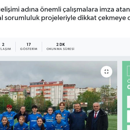
elişimi adına önemli çalışmalara imza at
al sorumluluk projeleriyle dikkat çekmeye
2
17
2 DK
YLAŞIM
GÖSTERIM
OKUNMA SÜRESI
Ö