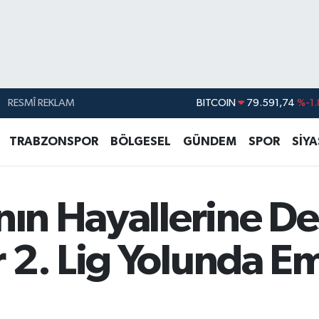
BITCOIN
79.591,74
%-1.
RESMÎ REKLAM
DOLAR
45,43620
%0.
EURO
53,38690
%0.
TRABZONSPOR
BÖLGESEL
GÜNDEM
SPOR
SİY
STERLİN
61,60380
%0.
G.ALTIN
6862,09000
%0.
nın Hayallerine D
BİST100
14.598,00
 2. Lig Yolunda Em