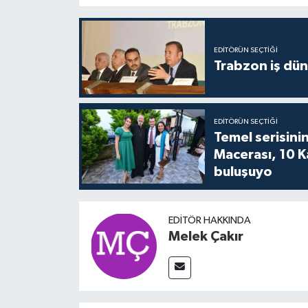
EDITÖRÜN SEÇTIĞI
Trabzon iş düny
EDITÖRÜN SEÇTIĞI
Temel serisinin
Macerası, 10 K
buluşuyo
EDITÖR HAKKINDA
Melek Çakır