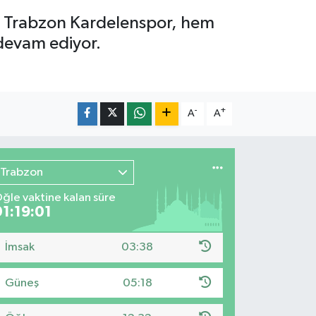
an Trabzon Kardelenspor, hem
 devam ediyor.
-
+
A
A
Trabzon
ğle vaktine kalan süre
01:19:00
İmsak
03:38
Güneş
05:18