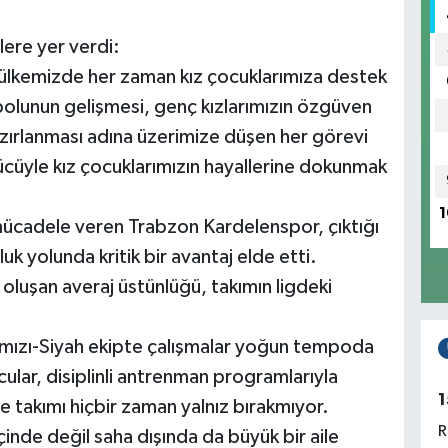
ere yer verdi:
a ülkemizde her zaman kız çocuklarımıza destek
lunun gelişmesi, genç kızlarımızın özgüven
ırlanması adına üzerimize düşen her görevi
ücüyle kız çocuklarımızın hayallerine dokunmak
1
mücadele veren Trabzon Kardelenspor, çıktığı
uk yolunda kritik bir avantaj elde etti.
n oluşan averaj üstünlüğü, takımın ligdeki
mızı-Siyah ekipte çalışmalar yoğun tempoda
ular, disiplinli antrenman programlarıyla
1
e takımı hiçbir zaman yalnız bırakmıyor.
R
inde değil saha dışında da büyük bir aile