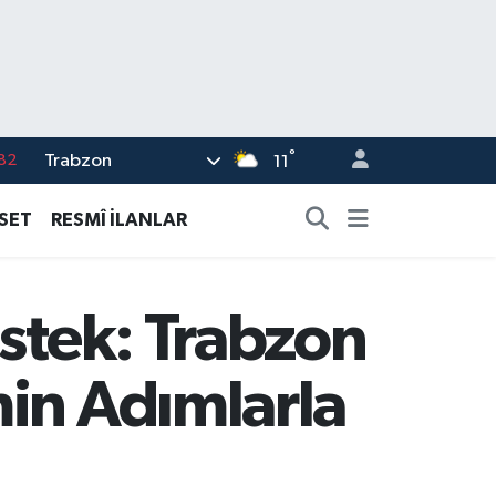
82
°
Trabzon
11
02
19
ASET
RESMÎ İLANLAR
18
19
estek: Trabzon
%0
in Adımlarla