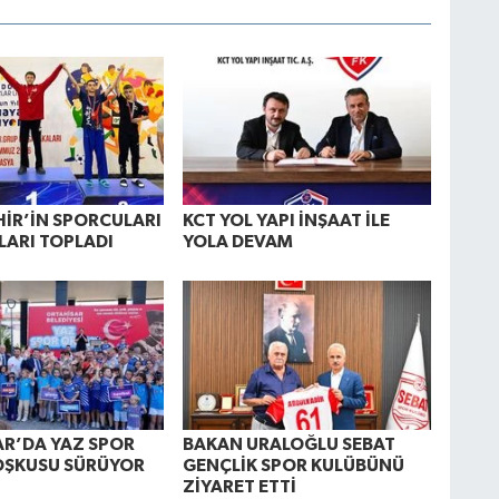
İR’İN SPORCULARI
KCT YOL YAPI İNŞAAT İLE
ARI TOPLADI
YOLA DEVAM
R’DA YAZ SPOR
BAKAN URALOĞLU SEBAT
OŞKUSU SÜRÜYOR
GENÇLİK SPOR KULÜBÜNÜ
ZİYARET ETTİ