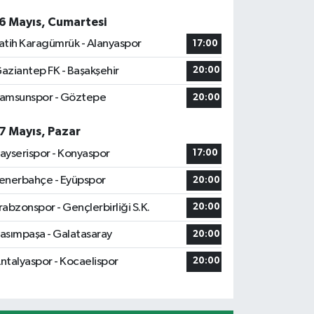
6 Mayıs, Cumartesi
atih Karagümrük - Alanyaspor
17:00
aziantep FK - Başakşehir
20:00
amsunspor - Göztepe
20:00
7 Mayıs, Pazar
ayserispor - Konyaspor
17:00
enerbahçe - Eyüpspor
20:00
rabzonspor - Gençlerbirliği S.K.
20:00
asımpaşa - Galatasaray
20:00
ntalyaspor - Kocaelispor
20:00