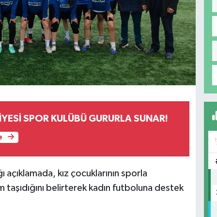
İYESİ SPOR KULÜBÜ GURURLA SUNAR!
e
 açıklamada, kız çocuklarının sporla
taşıdığını belirterek kadın futboluna destek