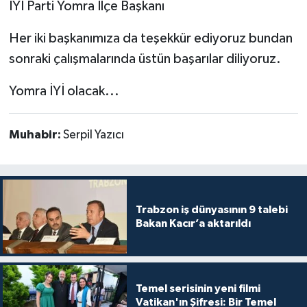
İYİ Parti Yomra İlçe Başkanı
Her iki başkanımıza da teşekkür ediyoruz bundan
sonraki çalışmalarında üstün başarılar diliyoruz.
Yomra İYİ olacak...
Muhabir:
Serpil Yazıcı
Trabzon iş dünyasının 9 talebi
Bakan Kacır’a aktarıldı
Temel serisinin yeni filmi
Vatikan'ın Şifresi: Bir Temel