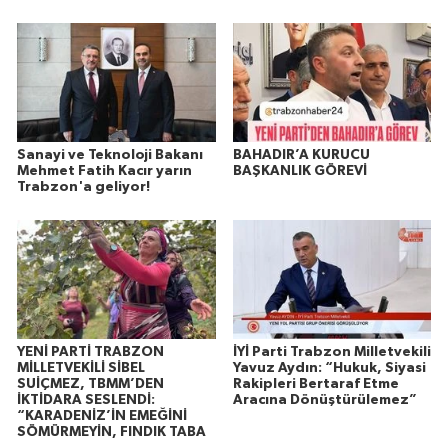
Sanayi ve Teknoloji Bakanı
BAHADIR’A KURUCU
Mehmet Fatih Kacır yarın
BAŞKANLIK GÖREVİ
Trabzon'a geliyor!
YENİ PARTİ TRABZON
İYİ Parti Trabzon Milletvekili
MİLLETVEKİLİ SİBEL
Yavuz Aydın: “Hukuk, Siyasi
SUİÇMEZ, TBMM’DEN
Rakipleri Bertaraf Etme
İKTİDARA SESLENDİ:
Aracına Dönüştürülemez”
“KARADENİZ’İN EMEĞİNİ
SÖMÜRMEYİN, FINDIK TABA