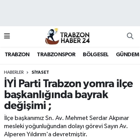
RESMÎ REKLAM
Nöbetçi Eczaneler
Hava Durumu
TRABZON
TRABZONSPOR
BÖLGESEL
GÜNDEM
Namaz Vakitleri
Trafik Durumu
HABERLER
SİYASET
İYİ Parti Trabzon yomra ilçe
Süper Lig Puan Durumu ve Fikstür
başkanlığında bayrak
değişimi ;
Tüm Manşetler
İlçe başkanımız Sn. Av. Mehmet Serdar Akpınar
Son Dakika Haberleri
mesleki yoğunluğundan dolayı görevi Sayın Av.
Alperen Yıldırım'a devretmiştir.
Haber Arşivi