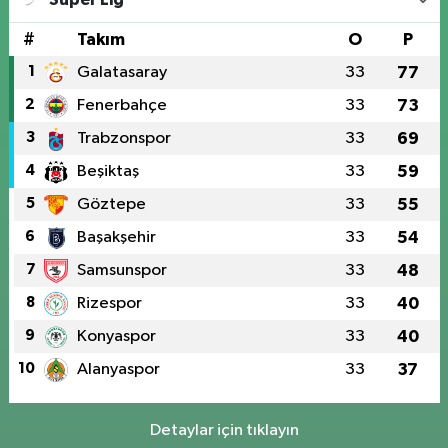
#
Takım
O
P
1
Galatasaray
33
77
2
Fenerbahçe
33
73
3
Trabzonspor
33
69
4
Beşiktaş
33
59
5
Göztepe
33
55
6
Başakşehir
33
54
7
Samsunspor
33
48
8
Rizespor
33
40
9
Konyaspor
33
40
10
Alanyaspor
33
37
Detaylar için tıklayın