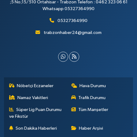
;5 No;15/510 Ortahisar - Trabzon Telefon : 0462 323 06 61
Whatsapp 05327364990
05327364990
trabzonhaber24@gmail.com
Nöbetçi Eczaneler
Hava Durumu
Namaz Vakitleri
Trafik Durumu
Süper Lig Puan Durumu
Tüm Manşetler
ve Fikstür
Son Dakika Haberleri
Haber Arşivi