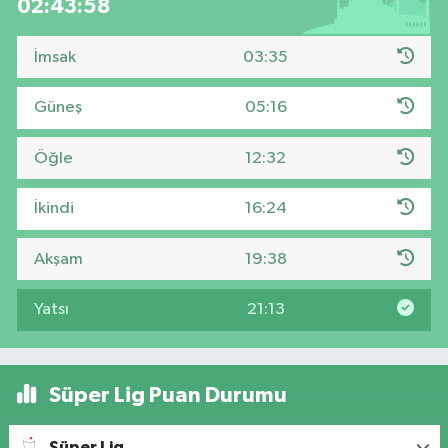
02:43:57
İmsak
03:35
Güneş
05:16
Öğle
12:32
İkindi
16:24
Akşam
19:38
Yatsı
21:13
Süper Lig Puan Durumu
Süper Lig