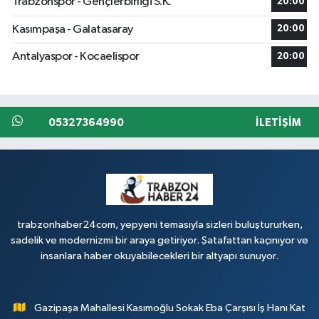
Trabzonspor - Gençlerbirliği S.K.
20:00
Kasımpaşa - Galatasaray
20:00
Antalyaspor - Kocaelispor
20:00
05327364990
İLETIŞIM
trabzonhaber24com, yepyeni temasıyla sizleri buluştururken,
sadelik ve modernizmi bir araya getiriyor. Şatafattan kaçınıyor ve
insanlara haber okuyabilecekleri bir altyapı sunuyor.
Gazipaşa Mahallesi Kasımoğlu Sokak Eba Çarşısı İş Hanı Kat