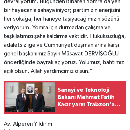
devralıyorum. Bugünden itibaren Yomra’da yeni
bir heyecanla sahaya iniyor; partimizin enerjisini
her sokağa, her haneye taşıyacağımızın sözünü
veriyorum. Yomra için durmadan çalışma ve
teşkilatımızı şaha kaldırma vaktidir. Hukuksuzluğa,
adaletsizliğe ve Cumhuriyet düşmanlarına karşı
genel başkanımız Sayın Müsavat DERVİŞOĞLU
önderliğinde bayrak açıyoruz. Yolumuz, bahtımız
açık olsun. Allah yardımcımız olsun.”
Sanayi ve Teknoloji
Bakanı Mehmet Fatih
Kacır yarın Trabzon'a
geliyor!
Av. Alperen Yıldırım