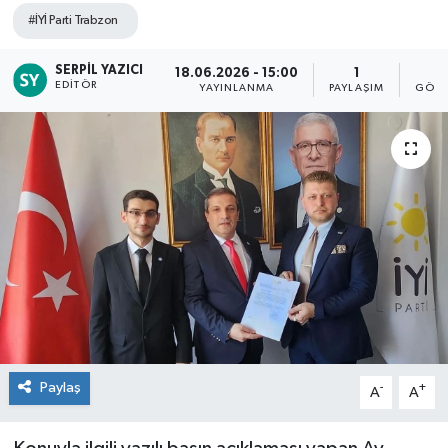
#İYİ Parti Trabzon
SERPIL YAZICI
18.06.2026 - 15:00
1
1
EDITÖR
YAYINLANMA
PAYLAŞIM
GÖST
Paylaş
-
+
A
A