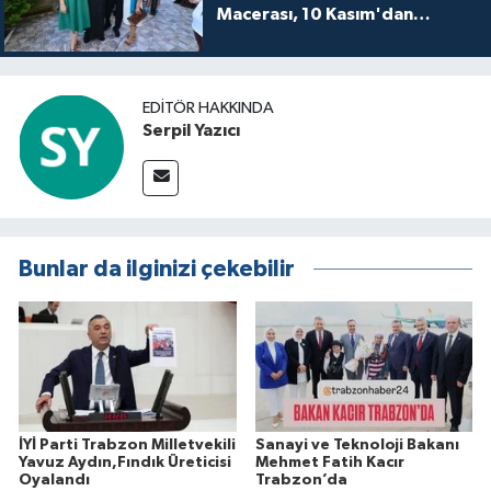
Macerası, 10 Kasım'dan
itibaren sinemalarda seyirciyle
buluşuyo
EDITÖR HAKKINDA
Serpil Yazıcı
Bunlar da ilginizi çekebilir
İYİ Parti Trabzon Milletvekili
Sanayi ve Teknoloji Bakanı
Yavuz Aydın,Fındık Üreticisi
Mehmet Fatih Kacır
Oyalandı
Trabzon’da