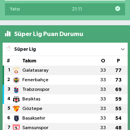
Yatsı
21:11
Süper Lig Puan Durumu
Süper Lig
#
Takım
O
P
1
Galatasaray
33
77
2
Fenerbahçe
33
73
3
Trabzonspor
33
69
4
Beşiktaş
33
59
5
Göztepe
33
55
6
Başakşehir
33
54
7
Samsunspor
33
48