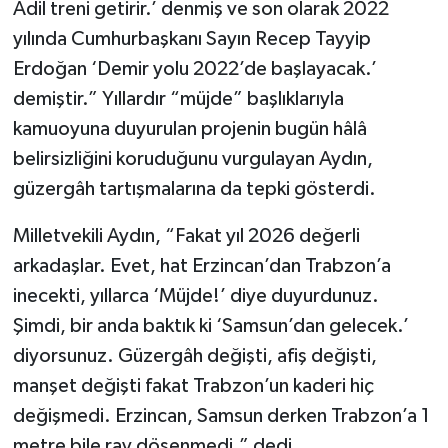
Adil treni getirir.’ denmiş ve son olarak 2022
yılında Cumhurbaşkanı Sayın Recep Tayyip
Erdoğan ‘Demir yolu 2022’de başlayacak.’
demiştir.” Yıllardır “müjde” başlıklarıyla
kamuoyuna duyurulan projenin bugün hâlâ
belirsizliğini koruduğunu vurgulayan Aydın,
güzergâh tartışmalarına da tepki gösterdi.
Milletvekili Aydın, “Fakat yıl 2026 değerli
arkadaşlar. Evet, hat Erzincan’dan Trabzon’a
inecekti, yıllarca ‘Müjde!’ diye duyurdunuz.
Şimdi, bir anda baktık ki ‘Samsun’dan gelecek.’
diyorsunuz. Güzergâh değişti, afiş değişti,
manşet değişti fakat Trabzon’un kaderi hiç
değişmedi. Erzincan, Samsun derken Trabzon’a 1
metre bile ray döşenmedi.” dedi.