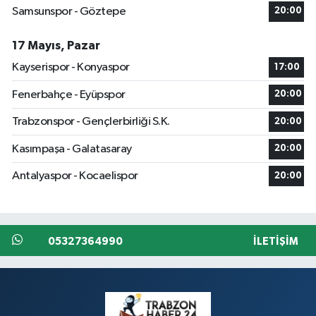
Samsunspor - Göztepe
20:00
17 Mayıs, Pazar
Kayserispor - Konyaspor
17:00
Fenerbahçe - Eyüpspor
20:00
Trabzonspor - Gençlerbirliği S.K.
20:00
Kasımpaşa - Galatasaray
20:00
Antalyaspor - Kocaelispor
20:00
05327364990
İLETIŞIM