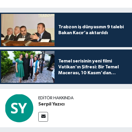
Trabzon iş dünyasının 9 talebi
Bakan Kacır’a aktarıldı
Temel serisinin yeni filmi
Vatikan'ın Şifresi: Bir Temel
Macerası, 10 Kasım'dan
itibaren sinemalarda seyirciyle
buluşuyo
EDITÖR HAKKINDA
Serpil Yazıcı