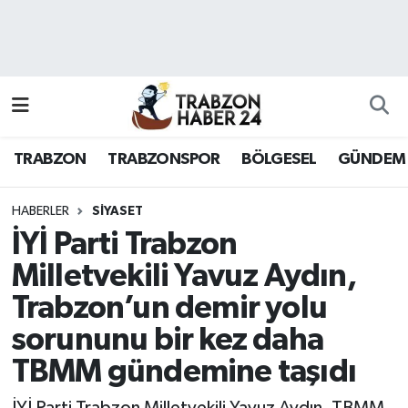
RESMÎ REKLAM
Nöbetçi Eczaneler
Hava Durumu
TRABZON
TRABZONSPOR
BÖLGESEL
GÜNDEM
Namaz Vakitleri
Trafik Durumu
HABERLER
SİYASET
İYİ Parti Trabzon
Süper Lig Puan Durumu ve Fikstür
Milletvekili Yavuz Aydın,
Trabzon’un demir yolu
Tüm Manşetler
sorununu bir kez daha
Son Dakika Haberleri
TBMM gündemine taşıdı
Haber Arşivi
İYİ Parti Trabzon Milletvekili Yavuz Aydın, TBMM