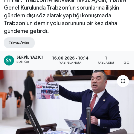
Genel Kurulunda Trabzon’un sorunlarına ilişkin
gündem dışı söz alarak yaptığı konuşmada
Trabzon’un demir yolu sorununu bir kez daha
gündeme getirdi.
#Yavuz Aydın
SERPIL YAZICI
16.06.2026 - 18:14
1
1
EDITÖR
YAYINLANMA
PAYLAŞIM
GÖST