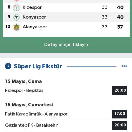
8
Rizespor
33
40
9
Konyaspor
33
40
10
Alanyaspor
33
37
Detaylar için tıklayın
Süper Lig Fikstür
15 Mayıs, Cuma
Rizespor - Beşiktaş
20:00
16 Mayıs, Cumartesi
Fatih Karagümrük - Alanyaspor
17:00
Gaziantep FK - Başakşehir
20:00