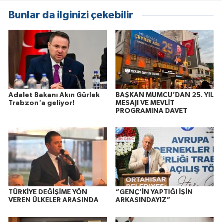
Bunlar da ilginizi çekebilir
Adalet Bakanı Akın Gürlek
BAŞKAN MUMCU’DAN 25. YIL
Trabzon'a geliyor!
MESAJI VE MEVLİT
PROGRAMINA DAVET
TÜRKİYE DEĞİŞİME YÖN
“GENÇ’İN YAPTIĞI İŞİN
VEREN ÜLKELER ARASINDA
ARKASINDAYIZ”