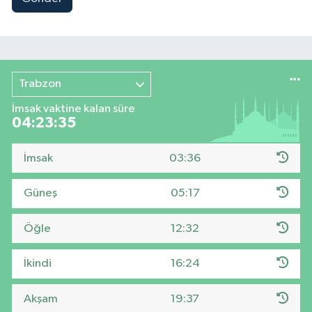
Trabzon
İmsak vaktine kalan süre
04:23:35
İmsak
03:36
Güneş
05:17
Öğle
12:32
İkindi
16:24
Akşam
19:37