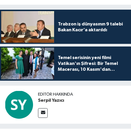
Trabzon iş dünyasının 9 talebi
Bakan Kacır’a aktarıldı
Temel serisinin yeni filmi
Vatikan'ın Şifresi: Bir Temel
Macerası, 10 Kasım'dan
itibaren sinemalarda seyirciyle
buluşuyo
EDITÖR HAKKINDA
Serpil Yazıcı