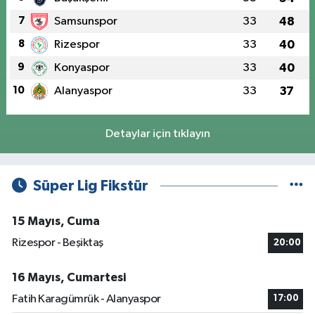
7
Samsunspor
33
48
8
Rizespor
33
40
9
Konyaspor
33
40
10
Alanyaspor
33
37
Detaylar için tıklayın
Süper Lig Fikstür
15 Mayıs, Cuma
Rizespor - Beşiktaş
20:00
16 Mayıs, Cumartesi
Fatih Karagümrük - Alanyaspor
17:00