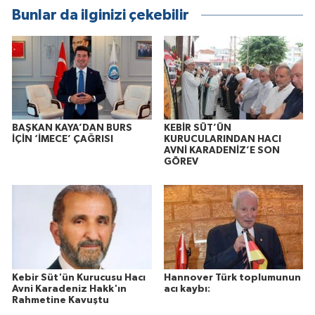
Bunlar da ilginizi çekebilir
BAŞKAN KAYA’DAN BURS
KEBİR SÜT’ÜN
İÇİN ‘İMECE’ ÇAĞRISI
KURUCULARINDAN HACI
AVNİ KARADENİZ’E SON
GÖREV
Kebir Süt'ün Kurucusu Hacı
Hannover Türk toplumunun
Avni Karadeniz Hakk'ın
acı kaybı:
Rahmetine Kavuştu