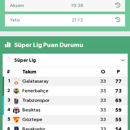
Akşam
19:38
Yatsı
21:13
Süper Lig Puan Durumu
Süper Lig
#
Takım
O
P
1
Galatasaray
33
77
2
Fenerbahçe
33
73
3
Trabzonspor
33
69
4
Beşiktaş
33
59
5
Göztepe
33
55
6
Başakşehir
33
54