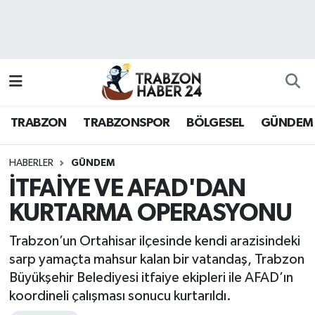
RESMÎ REKLAM
Nöbetçi Eczaneler
Hava Durumu
TRABZON
TRABZONSPOR
BÖLGESEL
GÜNDEM
Namaz Vakitleri
Trafik Durumu
HABERLER
GÜNDEM
İTFAİYE VE AFAD'DAN
Süper Lig Puan Durumu ve Fikstür
KURTARMA OPERASYONU
Tüm Manşetler
Trabzon’un Ortahisar ilçesinde kendi arazisindeki
sarp yamaçta mahsur kalan bir vatandaş, Trabzon
Son Dakika Haberleri
Büyükşehir Belediyesi itfaiye ekipleri ile AFAD’ın
koordineli çalışması sonucu kurtarıldı.
Haber Arşivi