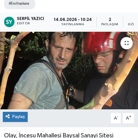
#Erol taşkara
SERPIL YAZICI
14.06.2026 - 10:24
2
1
EDITÖR
YAYINLANMA
PAYLAŞIM
GÖST
Paylaş
-
+
A
A
Olay, İncesu Mahallesi Baysal Sanayi Sitesi