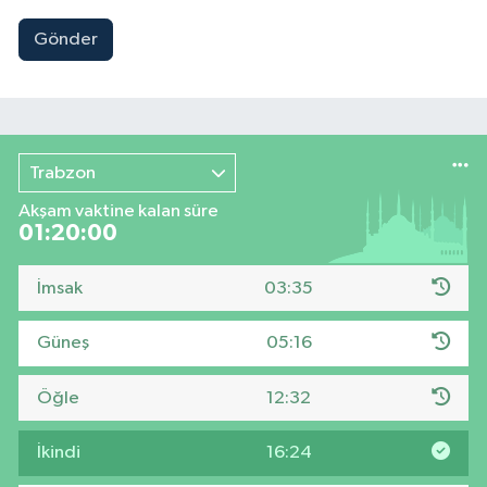
Gönder
Trabzon
Akşam vaktine kalan süre
01:19:59
İmsak
03:35
Güneş
05:16
Öğle
12:32
İkindi
16:24