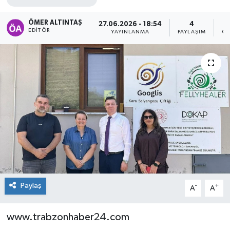
ÖMER ALTINTAŞ
27.06.2026 - 18:54
4
EDITÖR
YAYINLANMA
PAYLAŞIM
GÖ
Paylaş
-
+
A
A
www.trabzonhaber24.com