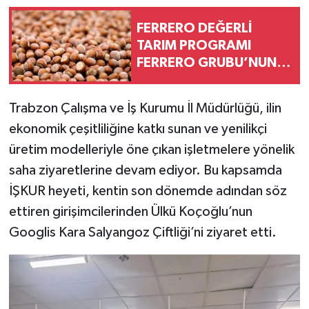
FERRERO DEĞERLİ
TARIM PROGRAMI
FERRERO GRUBU’NUN
TEDARİK ZİNCİRİNİ
DAHA DAYANIKLI HALE
Trabzon Çalışma ve İş Kurumu İl Müdürlüğü, ilin
GETİRDİ
ekonomik çeşitliliğine katkı sunan ve yenilikçi
üretim modelleriyle öne çıkan işletmelere yönelik
saha ziyaretlerine devam ediyor. Bu kapsamda
İŞKUR heyeti, kentin son dönemde adından söz
ettiren girişimcilerinden Ülkü Koçoğlu’nun
Googlis Kara Salyangoz Çiftliği’ni ziyaret etti.