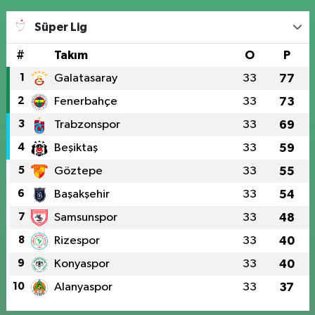
Süper Lig
#
Takım
O
P
1
Galatasaray
33
77
2
Fenerbahçe
33
73
3
Trabzonspor
33
69
4
Beşiktaş
33
59
5
Göztepe
33
55
6
Başakşehir
33
54
7
Samsunspor
33
48
8
Rizespor
33
40
9
Konyaspor
33
40
10
Alanyaspor
33
37