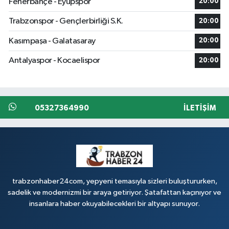
Fenerbahçe - Eyüpspor
20:00
Trabzonspor - Gençlerbirliği S.K.
20:00
Kasımpaşa - Galatasaray
20:00
Antalyaspor - Kocaelispor
20:00
05327364990
İLETIŞIM
trabzonhaber24com, yepyeni temasıyla sizleri buluştururken,
sadelik ve modernizmi bir araya getiriyor. Şatafattan kaçınıyor ve
insanlara haber okuyabilecekleri bir altyapı sunuyor.