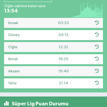
Öğle vaktine kalan süre
13:53
İmsak
03:33
Güneş
05:15
Öğle
12:32
İkindi
16:25
Akşam
19:40
Yatsı
21:14
Süper Lig Puan Durumu