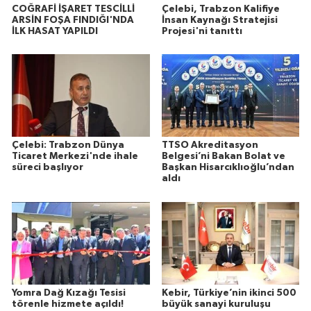
COĞRAFİ İŞARET TESCİLLİ
Çelebi, Trabzon Kalifiye
ARSİN FOŞA FINDIĞI'NDA
İnsan Kaynağı Stratejisi
İLK HASAT YAPILDI
Projesi'ni tanıttı
Çelebi: Trabzon Dünya
TTSO Akreditasyon
Ticaret Merkezi'nde ihale
Belgesi’ni Bakan Bolat ve
süreci başlıyor
Başkan Hisarcıklıoğlu’ndan
aldı
Yomra Dağ Kızağı Tesisi
Kebir, Türkiye’nin ikinci 500
törenle hizmete açıldı!
büyük sanayi kuruluşu