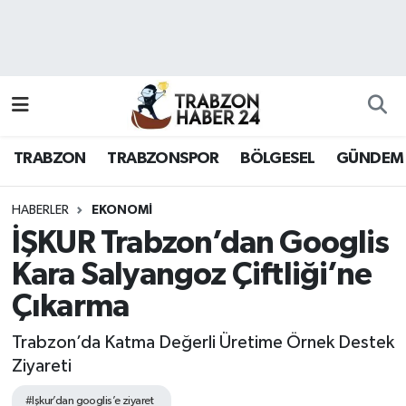
RESMÎ REKLAM
Nöbetçi Eczaneler
Hava Durumu
TRABZON
TRABZONSPOR
BÖLGESEL
GÜNDEM
Namaz Vakitleri
Trafik Durumu
HABERLER
EKONOMI
İŞKUR Trabzon’dan Googlis
Süper Lig Puan Durumu ve Fikstür
Kara Salyangoz Çiftliği’ne
Çıkarma
Tüm Manşetler
Trabzon’da Katma Değerli Üretime Örnek Destek
Son Dakika Haberleri
Ziyareti
Haber Arşivi
#Işkur’dan googlis’e ziyaret