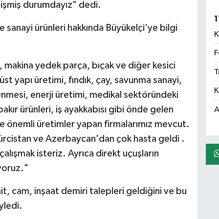
gelişmiş durumdayız" dedi.
1
e sanayi ürünleri hakkında Büyükelçi'ye bilgi
K
F
, makina yedek parça, bıçak ve diğer kesici
T
 üst yapı üretimi, fındık, çay, savunma sanayi,
K
enmesi, enerji üretimi, medikal sektöründeki
bakır ürünleri, iş ayakkabısı gibi önde gelen
A
rde önemli üretimler yapan firmalarımız mevcut.
Gürcistan ve Azerbaycan'dan çok hasta geldi .
alışmak isteriz. Ayrıca direkt uçuşların
ıyoruz."
t, cam, inşaat demiri talepleri geldiğini ve bu
yledi.