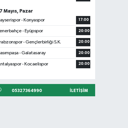
7 Mayıs, Pazar
ayserispor - Konyaspor
17:00
enerbahçe - Eyüpspor
20:00
rabzonspor - Gençlerbirliği S.K.
20:00
asımpaşa - Galatasaray
20:00
ntalyaspor - Kocaelispor
20:00
05327364990
İLETIŞIM