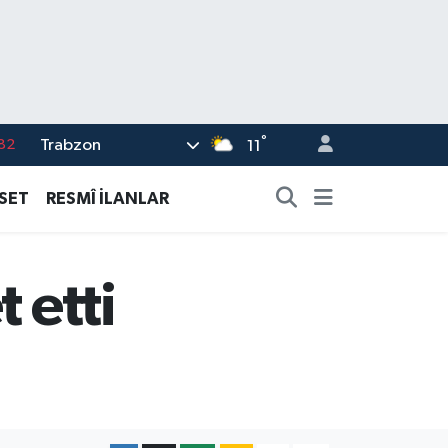
°
Trabzon
02
11
19
ASET
RESMÎ İLANLAR
18
19
 etti
%0
82