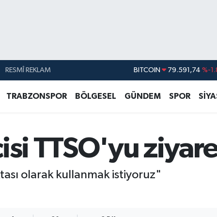
RESMÎ REKLAM
DOLAR
45,43620
%0.
EURO
53,38690
%0.
TRABZONSPOR
BÖLGESEL
GÜNDEM
SPOR
SİY
STERLİN
61,60380
%0.
G.ALTIN
6862,09000
%0.
isi TTSO'yu ziyaret
BİST100
14.598,00
BITCOIN
79.591,74
%-1.
ası olarak kullanmak istiyoruz"