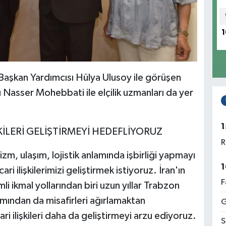
1
Başkan Yardımcısı Hülya Ulusoy ile görüşen
Nasser Mohebbati ile elçilik uzmanları da yer
1
ŞKİLERİ GELİŞTİRMEYİ HEDEFLİYORUZ
R
zm, ulaşım, lojistik anlamında işbirliği yapmayı
1
ari ilişkilerimizi geliştirmek istiyoruz. İran'ın
F
li ikmal yollarından biri uzun yıllar Trabzon
mından da misafirleri ağırlamaktan
G
 ilişkileri daha da geliştirmeyi arzu ediyoruz.
S