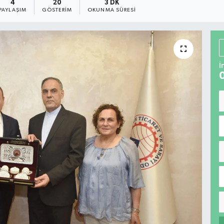
4
20
3 DK
PAYLAŞIM
GÖSTERIM
OKUNMA SÜRESI
İ