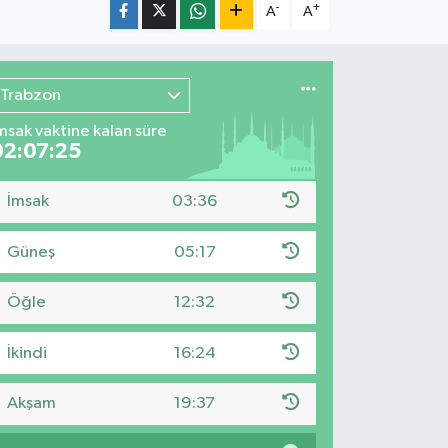
-
+
A
A
Trabzon
msak vaktine kalan süre
02:07:24
İmsak
03:36
Güneş
05:17
Öğle
12:32
İkindi
16:24
Akşam
19:37