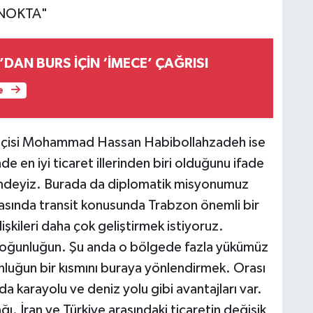
 NOKTA"
DAN BURS İÇİN ‘İMECE’ ÇAĞRISI
e
elçisi Mohammad Hassan Habibollahzadeh ise
 en iyi ticaret illerinden biri olduğunu ifade
tişimdeyiz. Burada da diplomatik misyonumuz
arasında transit konusunda Trabzon önemli bir
işkileri daha çok geliştirmek istiyoruz.
 yoğunluğun. Şu anda o bölgede fazla yükümüz
nluğun bir kısmını buraya yönlendirmek. Orası
a karayolu ve deniz yolu gibi avantajları var.
ğı. İran ve Türkiye arasındaki ticaretin değişik