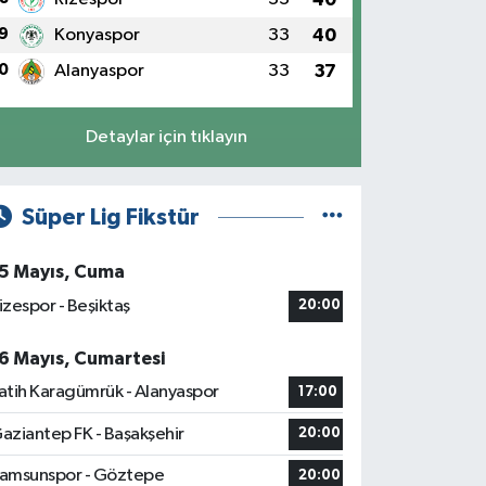
9
Konyaspor
33
40
0
Alanyaspor
33
37
Detaylar için tıklayın
Süper Lig Fikstür
5 Mayıs, Cuma
izespor - Beşiktaş
20:00
6 Mayıs, Cumartesi
atih Karagümrük - Alanyaspor
17:00
aziantep FK - Başakşehir
20:00
amsunspor - Göztepe
20:00