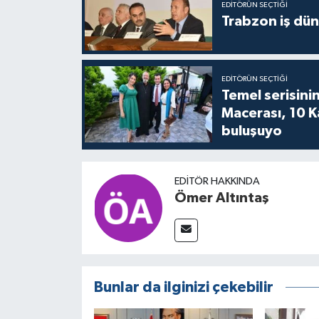
EDITÖRÜN SEÇTIĞI
Trabzon iş düny
EDITÖRÜN SEÇTIĞI
Temel serisinin
Macerası, 10 K
buluşuyo
EDITÖR HAKKINDA
Ömer Altıntaş
Bunlar da ilginizi çekebilir