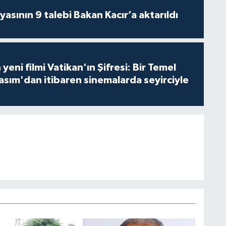
asının 9 talebi Bakan Kacır’a aktarıldı
 yeni filmi Vatikan'ın Şifresi: Bir Temel
asım'dan itibaren sinemalarda seyirciyle