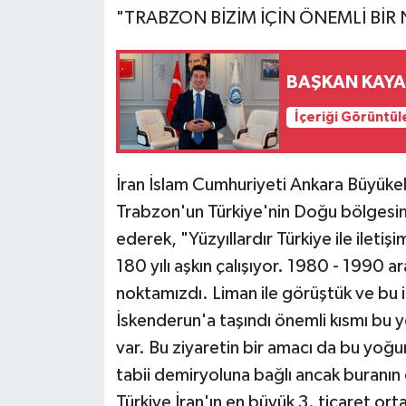
"TRABZON BİZİM İÇİN ÖNEMLİ BİR
BAŞKAN KAYA’
İçeriği Görüntül
İran İslam Cumhuriyeti Ankara Büyük
Trabzon'un Türkiye'nin Doğu bölgesinde
ederek, "Yüzyıllardır Türkiye ile ile
180 yılı aşkın çalışıyor. 1980 - 1990 
noktamızdı. Liman ile görüştük ve bu il
İskenderun'a taşındı önemli kısmı bu
var. Bu ziyaretin bir amacı da bu yoğu
tabii demiryoluna bağlı ancak buranın d
Türkiye İran'ın en büyük 3. ticaret orta