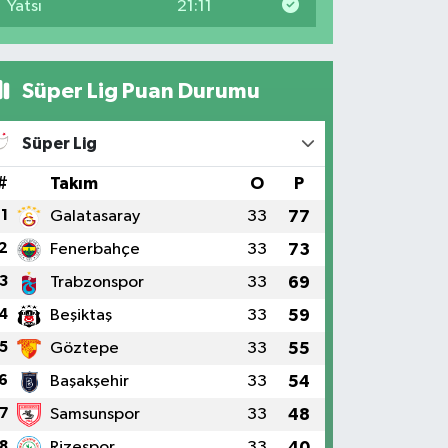
Yatsı
21:11
Süper Lig Puan Durumu
Süper Lig
#
Takım
O
P
1
Galatasaray
33
77
2
Fenerbahçe
33
73
3
Trabzonspor
33
69
4
Beşiktaş
33
59
5
Göztepe
33
55
6
Başakşehir
33
54
7
Samsunspor
33
48
8
Rizespor
33
40