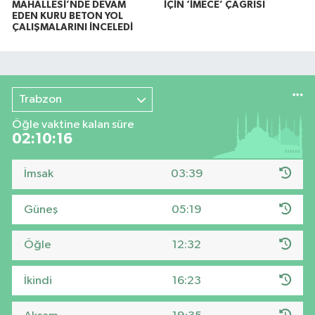
MAHALLESİ’NDE DEVAM
İÇİN ‘İMECE’ ÇAĞRISI
EDEN KURU BETON YOL
ÇALIŞMALARINI İNCELEDİ
Trabzon
Öğle vaktine kalan süre
02:10:15
İmsak
03:39
Güneş
05:19
Öğle
12:32
İkindi
16:23