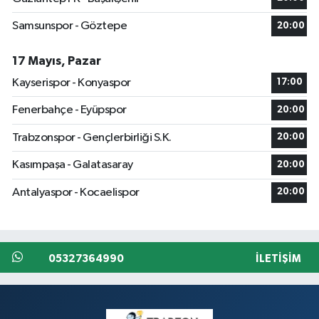
Samsunspor - Göztepe
20:00
17 Mayıs, Pazar
Kayserispor - Konyaspor
17:00
Fenerbahçe - Eyüpspor
20:00
Trabzonspor - Gençlerbirliği S.K.
20:00
Kasımpaşa - Galatasaray
20:00
Antalyaspor - Kocaelispor
20:00
05327364990
İLETIŞIM