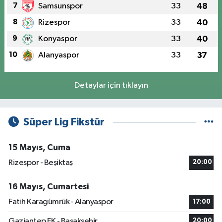
7
Samsunspor
33
48
8
Rizespor
33
40
9
Konyaspor
33
40
10
Alanyaspor
33
37
Detaylar için tıklayın
Süper Lig Fikstür
15 Mayıs, Cuma
Rizespor - Beşiktaş
20:00
16 Mayıs, Cumartesi
Fatih Karagümrük - Alanyaspor
17:00
Gaziantep FK - Başakşehir
20:00