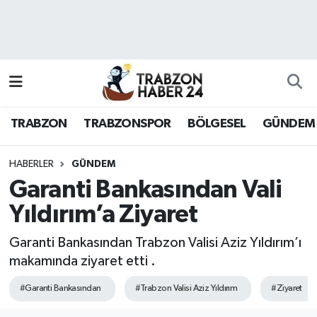
RESMÎ REKLAM
Nöbetçi Eczaneler
Hava Durumu
TRABZON
TRABZONSPOR
BÖLGESEL
GÜNDEM
Namaz Vakitleri
Trafik Durumu
HABERLER
GÜNDEM
Garanti Bankasından Vali
Süper Lig Puan Durumu ve Fikstür
Yıldırım’a Ziyaret
Tüm Manşetler
Garanti Bankasından Trabzon Valisi Aziz Yıldırım’ı
makamında ziyaret etti .
Son Dakika Haberleri
#Garanti Bankasından
#Trabzon Valisi Aziz Yıldırım
#Ziyaret
Haber Arşivi