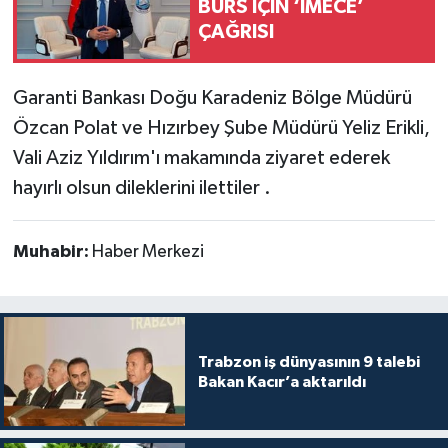
BURS İÇİN ‘İMECE’
ÇAĞRISI
Garanti Bankası Doğu Karadeniz Bölge Müdürü
Özcan Polat ve Hızırbey Şube Müdürü Yeliz Erikli,
Vali Aziz Yıldırım'ı makamında ziyaret ederek
hayırlı olsun dileklerini ilettiler .
Muhabir:
Haber Merkezi
Trabzon iş dünyasının 9 talebi
Bakan Kacır’a aktarıldı