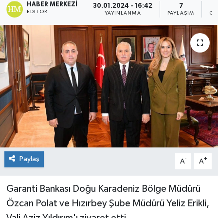
HABER MERKEZI
30.01.2024 - 16:42
7
EDITÖR
YAYINLANMA
PAYLAŞIM
GÖ
Paylaş
-
+
A
A
Garanti Bankası Doğu Karadeniz Bölge Müdürü
Özcan Polat ve Hızırbey Şube Müdürü Yeliz Erikli,