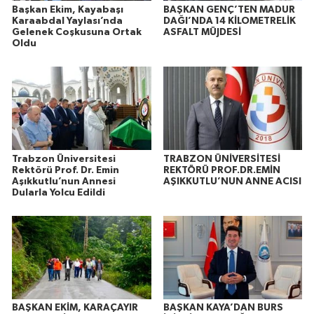
Başkan Ekim, Kayabaşı
BAŞKAN GENÇ’TEN MADUR
Karaabdal Yaylası’nda
DAĞI’NDA 14 KİLOMETRELİK
Gelenek Coşkusuna Ortak
ASFALT MÜJDESİ
Oldu
Trabzon Üniversitesi
TRABZON ÜNİVERSİTESİ
Rektörü Prof. Dr. Emin
REKTÖRÜ PROF.DR.EMİN
Aşıkkutlu’nun Annesi
AŞIKKUTLU’NUN ANNE ACISI
Dularla Yolcu Edildi
BAŞKAN EKİM, KARAÇAYIR
BAŞKAN KAYA’DAN BURS