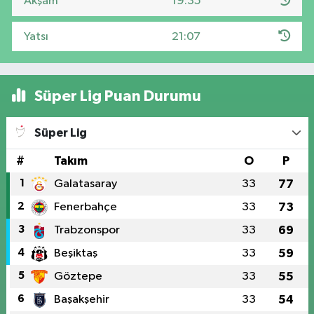
Akşam
19:35
Yatsı
21:07
Süper Lig Puan Durumu
Süper Lig
#
Takım
O
P
1
Galatasaray
33
77
2
Fenerbahçe
33
73
3
Trabzonspor
33
69
4
Beşiktaş
33
59
5
Göztepe
33
55
6
Başakşehir
33
54