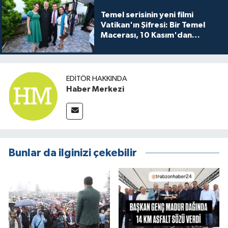
Temel serisinin yeni filmi
Vatikan'ın Şifresi: Bir Temel
Macerası, 10 Kasım'dan
itibaren sinemalarda seyirciyle
buluşuyo
EDITÖR HAKKINDA
Haber Merkezi
Bunlar da ilginizi çekebilir