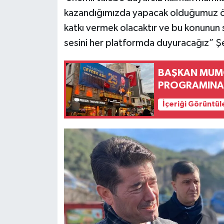
kazandığımızda yapacak olduğumuz önc
katkı vermek olacaktır ve bu konunun 
sesini her platformda duyuracağız” Ş
BAŞKAN MUMCU
PROGRAMINA
İçeriği Görüntül