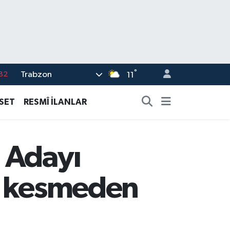
°
Trabzon
02
11
19
ASET
RESMÎ İLANLAR
18
19
 Adayı
%0
82
z kesmeden