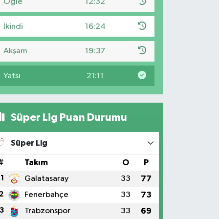
Öğle
12:32
İkindi
16:24
Akşam
19:37
Yatsı
21:11
Süper Lig Puan Durumu
Süper Lig
#
Takım
O
P
1
Galatasaray
33
77
2
Fenerbahçe
33
73
3
Trabzonspor
33
69