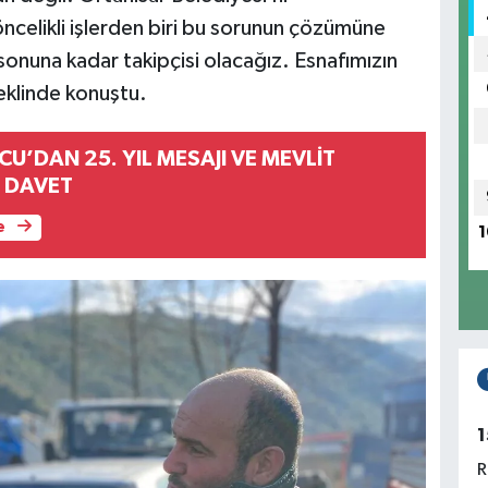
elikli işlerden biri bu sorunun çözümüne
sonuna kadar takipçisi olacağız. Esnafımızın
eklinde konuştu.
’DAN 25. YIL MESAJI VE MEVLİT
 DAVET
e
1
1
R