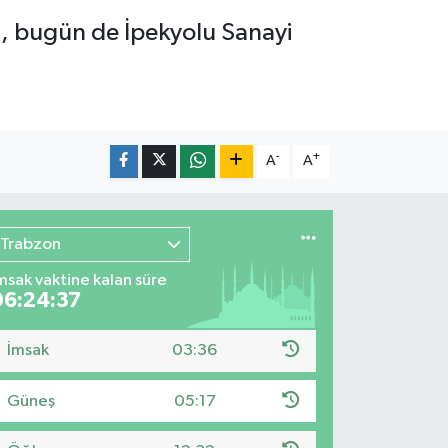
a, bugün de İpekyolu Sanayi
-
+
A
A
Trabzon
msak vaktine kalan süre
06:24:35
İmsak
03:36
Güneş
05:17