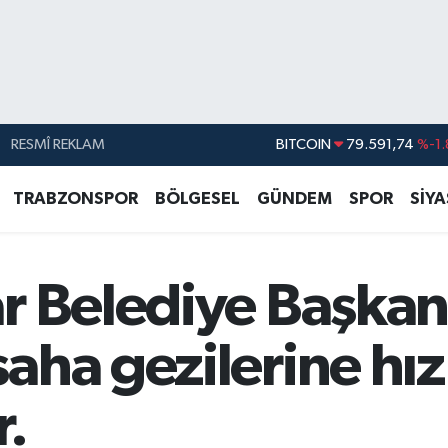
RESMÎ REKLAM
DOLAR
45,43620
%0.
EURO
53,38690
%0.
TRABZONSPOR
BÖLGESEL
GÜNDEM
SPOR
SİY
STERLİN
61,60380
%0.
G.ALTIN
6862,09000
%0.
r Belediye Başkan
BİST100
14.598,00
BITCOIN
79.591,74
%-1.
aha gezilerine hı
.