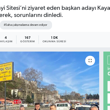
yi Sitesi’ni ziyaret eden başkan adayı Kay
erek, sorunlarını dinledi.
#Saha çalışmalarına devam ediyor
4
167
1 DK
PAYLAŞIM
GÖSTERIM
OKUNMA SÜRESI
İ