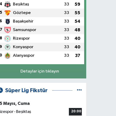
4
Beşiktaş
33
59
5
Göztepe
33
55
6
Başakşehir
33
54
7
Samsunspor
33
48
8
Rizespor
33
40
9
Konyaspor
33
40
0
Alanyaspor
33
37
Detaylar için tıklayın
Süper Lig Fikstür
5 Mayıs, Cuma
izespor - Beşiktaş
20:00