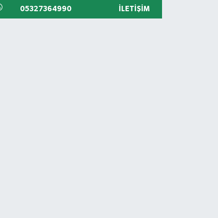
05327364990
İLETIŞIM