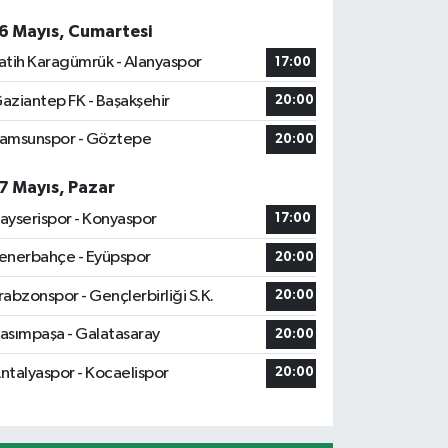
6 Mayıs, Cumartesi
atih Karagümrük - Alanyaspor
17:00
aziantep FK - Başakşehir
20:00
amsunspor - Göztepe
20:00
7 Mayıs, Pazar
ayserispor - Konyaspor
17:00
enerbahçe - Eyüpspor
20:00
rabzonspor - Gençlerbirliği S.K.
20:00
asımpaşa - Galatasaray
20:00
ntalyaspor - Kocaelispor
20:00