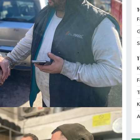
1
F
G
S
1
K
F
T
K
A