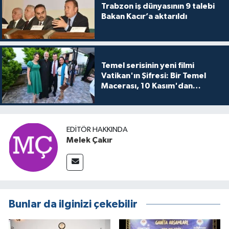
Trabzon iş dünyasının 9 talebi
Bakan Kacır’a aktarıldı
Temel serisinin yeni filmi
Vatikan'ın Şifresi: Bir Temel
Macerası, 10 Kasım'dan
itibaren sinemalarda seyirciyle
buluşuyo
EDITÖR HAKKINDA
Melek Çakır
Bunlar da ilginizi çekebilir