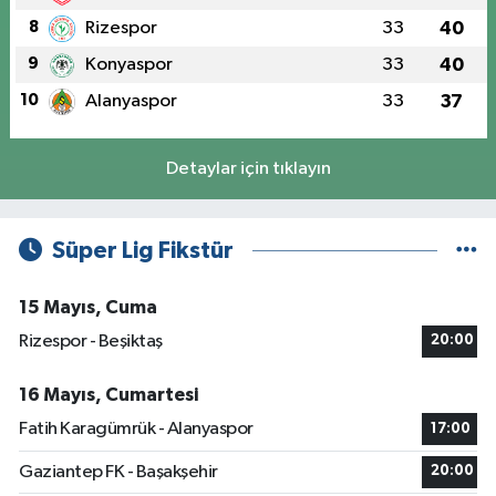
8
Rizespor
33
40
9
Konyaspor
33
40
10
Alanyaspor
33
37
Detaylar için tıklayın
Süper Lig Fikstür
15 Mayıs, Cuma
Rizespor - Beşiktaş
20:00
16 Mayıs, Cumartesi
Fatih Karagümrük - Alanyaspor
17:00
Gaziantep FK - Başakşehir
20:00