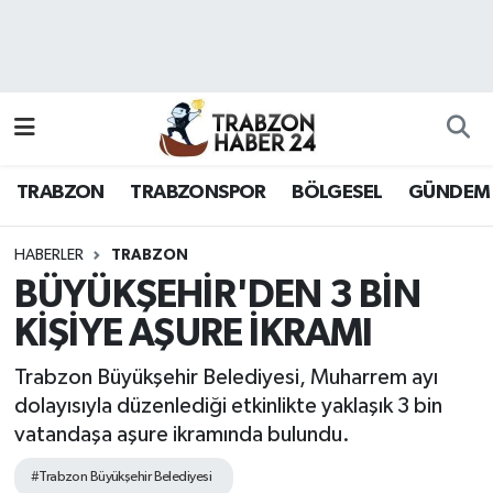
RESMÎ REKLAM
Nöbetçi Eczaneler
Hava Durumu
TRABZON
TRABZONSPOR
BÖLGESEL
GÜNDEM
Namaz Vakitleri
Trafik Durumu
HABERLER
TRABZON
BÜYÜKŞEHİR'DEN 3 BİN
Süper Lig Puan Durumu ve Fikstür
KİŞİYE AŞURE İKRAMI
Tüm Manşetler
Trabzon Büyükşehir Belediyesi, Muharrem ayı
dolayısıyla düzenlediği etkinlikte yaklaşık 3 bin
Son Dakika Haberleri
vatandaşa aşure ikramında bulundu.
Haber Arşivi
#Trabzon Büyükşehir Belediyesi