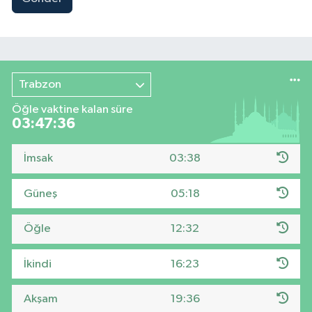
Trabzon
Öğle vaktine kalan süre
03:47:35
İmsak
03:38
Güneş
05:18
Öğle
12:32
İkindi
16:23
Akşam
19:36