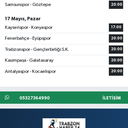
Samsunspor - Göztepe
20:00
17 Mayıs, Pazar
Kayserispor - Konyaspor
17:00
Fenerbahçe - Eyüpspor
20:00
Trabzonspor - Gençlerbirliği S.K.
20:00
Kasımpaşa - Galatasaray
20:00
Antalyaspor - Kocaelispor
20:00
05327364990
İLETIŞIM