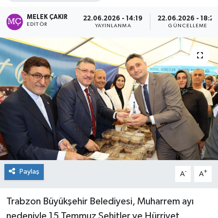
MELEK ÇAKIR
22.06.2026 - 14:19
22.06.2026 - 18:27
EDITÖR
YAYINLANMA
GÜNCELLEME
Paylaş
-
+
A
A
Trabzon Büyükşehir Belediyesi, Muharrem ayı
nedeniyle 15 Temmuz Şehitler ve Hürriyet