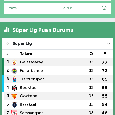
Yatsı
21:09
Süper Lig Puan Durumu
Süper Lig
#
Takım
O
P
1
Galatasaray
33
77
2
Fenerbahçe
33
73
3
Trabzonspor
33
69
4
Beşiktaş
33
59
5
Göztepe
33
55
6
Başakşehir
33
54
7
Samsunspor
33
48