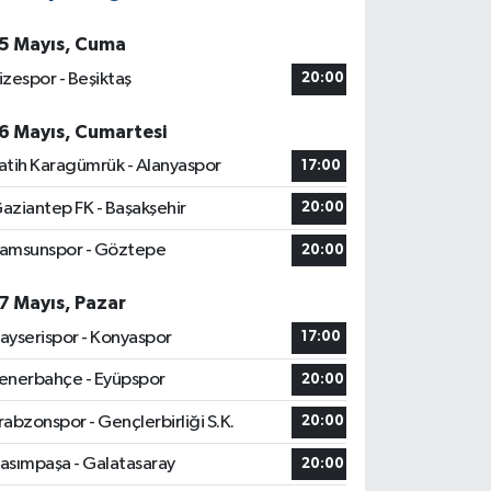
5 Mayıs, Cuma
izespor - Beşiktaş
20:00
6 Mayıs, Cumartesi
atih Karagümrük - Alanyaspor
17:00
aziantep FK - Başakşehir
20:00
amsunspor - Göztepe
20:00
7 Mayıs, Pazar
ayserispor - Konyaspor
17:00
enerbahçe - Eyüpspor
20:00
rabzonspor - Gençlerbirliği S.K.
20:00
asımpaşa - Galatasaray
20:00