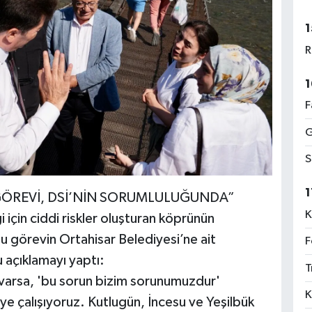
1
R
1
F
G
S
1
GÖREVİ, DSİ’NİN SORUMLULUĞUNDA”
K
için ciddi riskler oluşturan köprünün
u görevin Ortahisar Belediyesi’ne ait
F
 açıklamayı yaptı:
T
 varsa, 'bu sorun bizim sorunumuzdur'
K
e çalışıyoruz. Kutlugün, İncesu ve Yeşilbük