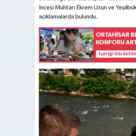
İncesi Muhtarı Ekrem Uzun ve Yeşilbük 
açıklamalarda bulundu.
ORTAHİSAR BE
KONFORU ART
İçeriği Görüntül