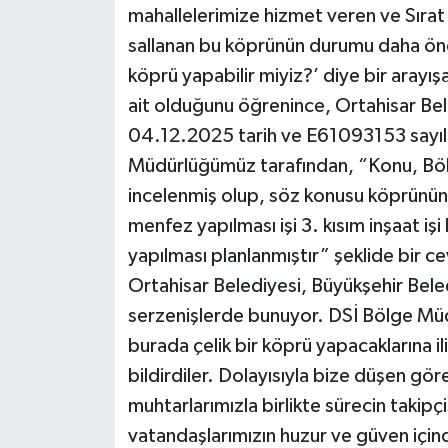
mahallelerimize hizmet veren ve Sırat 
sallanan bu köprünün durumu daha önce
köprü yapabilir miyiz?’ diye bir arayı
ait olduğunu öğrenince, Ortahisar B
04.12.2025 tarih ve E61093153 sayılı 
Müdürlüğümüz tarafından, “Konu, Bö
incelenmiş olup, söz konusu köprünün
menfez yapılması işi 3. kısım inşaat i
yapılması planlanmıştır” şeklide bir c
Ortahisar Belediyesi, Büyükşehir Bel
serzenişlerde bunuyor. DSİ Bölge Müd
burada çelik bir köprü yapacaklarına il
bildirdiler. Dolayısıyla bize düşen gö
muhtarlarımızla birlikte sürecin takipçis
vatandaşlarımızın huzur ve güven için