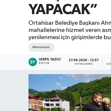
YAPACAK”
Ortahisar Belediye Başkanı Ah
mahallelerine hizmet veren asm
yenilenmesi için girişimlerde bu
#Asma köprü
SERPIL YAZICI
27.06.2026 - 12:57
EDITÖR
YAYINLANMA
GÖ