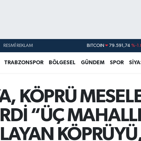
RESMÎ REKLAM
DOLAR
45,43620
%0.
EURO
53,38690
%0.
TRABZONSPOR
BÖLGESEL
GÜNDEM
SPOR
SİY
STERLİN
61,60380
%0.
G.ALTIN
6862,09000
%0.
A, KÖPRÜ MESEL
BİST100
14.598,00
BITCOIN
79.591,74
%-1.
İRDİ “ÜÇ MAHALL
ĞLAYAN KÖPRÜYÜ,