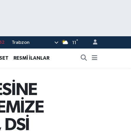
°
Trabzon
02
11
19
ASET
RESMÎ İLANLAR
18
19
ESİNE
%0
82
EMİZE
 DSİ