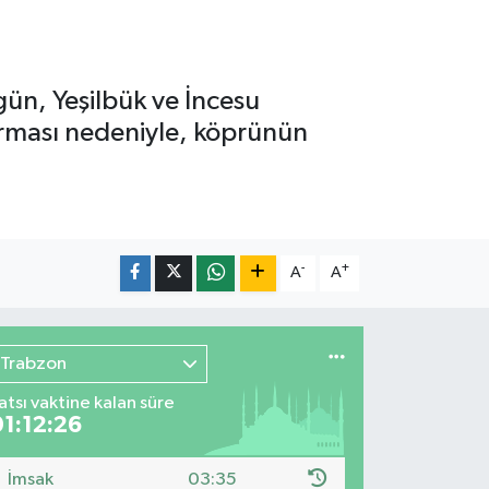
ün, Yeşilbük ve İncesu
urması nedeniyle, köprünün
-
+
A
A
Trabzon
atsı vaktine kalan süre
01:12:24
İmsak
03:35