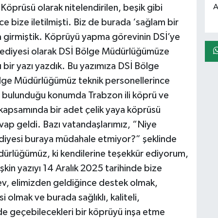
A
Köprüsü olarak nitelendirilen, beşik gibi
 bize iletilmişti. Biz de burada ‘sağlam bir
şa girmiştik. Köprüyü yapma görevinin DSİ’ye
elediyesi olarak DSİ Bölge Müdürlüğümüze
bir yazı yazdık. Bu yazımıza DSİ Bölge
lge Müdürlüğümüz teknik personellerince
 bulunduğu konumda Trabzon ili köprü ve
şi kapsamında bir adet çelik yaya köprüsü
evap geldi. Bazı vatandaşlarımız, “Niye
ediyesi buraya müdahale etmiyor?” şeklinde
ürlüğümüz, ki kendilerine teşekkür ediyorum,
işkin yazıyı 14 Aralık 2025 tarihinde bize
rev, elimizden geldiğince destek olmak,
i olmak ve burada sağlıklı, kaliteli,
de geçebilecekleri bir köprüyü inşa etme