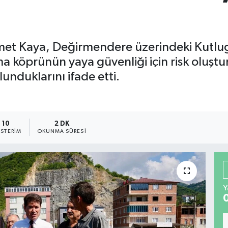
met Kaya, Değirmendere üzerindeki Kutlug
a köprünün yaya güvenliği için risk oluşt
lunduklarını ifade etti.
10
2 DK
STERIM
OKUNMA SÜRESI
Y