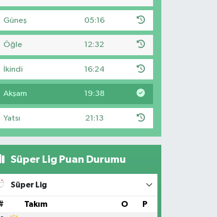
Güneş
05:16
Öğle
12:32
İkindi
16:24
Akşam
19:38
Yatsı
21:13
Süper Lig Puan Durumu
Süper Lig
#
Takım
O
P