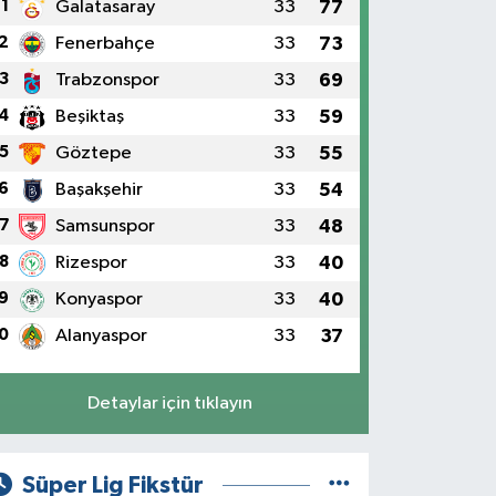
1
Galatasaray
33
77
2
Fenerbahçe
33
73
3
Trabzonspor
33
69
4
Beşiktaş
33
59
5
Göztepe
33
55
6
Başakşehir
33
54
7
Samsunspor
33
48
8
Rizespor
33
40
9
Konyaspor
33
40
0
Alanyaspor
33
37
Detaylar için tıklayın
Süper Lig Fikstür