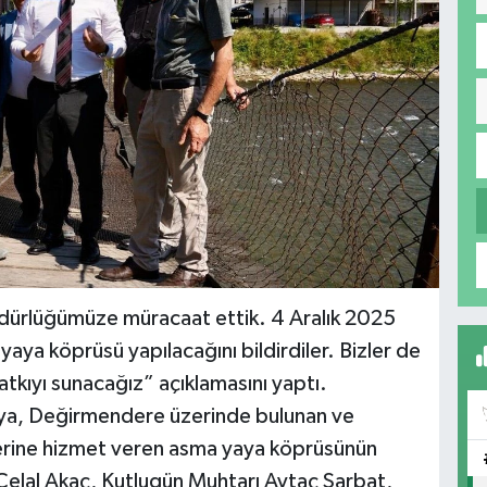
ürlüğümüze müracaat ettik. 4 Aralık 2025
yaya köprüsü yapılacağını bildirdiler. Bizler de
atkıyı sunacağız” açıklamasını yaptı.
ya, Değirmendere üzerinde bulunan ve
lerine hizmet veren asma yaya köprüsünün
Celal Akaç, Kutlugün Muhtarı Aytaç Sarbat,