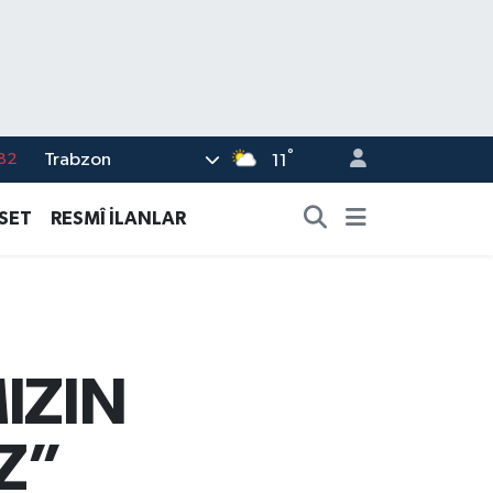
°
Trabzon
02
11
19
ASET
RESMÎ İLANLAR
18
19
%0
82
IZIN
Z”