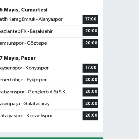
6 Mayıs, Cumartesi
atih Karagümrük - Alanyaspor
17:00
aziantep FK - Başakşehir
20:00
amsunspor - Göztepe
20:00
7 Mayıs, Pazar
ayserispor - Konyaspor
17:00
enerbahçe - Eyüpspor
20:00
rabzonspor - Gençlerbirliği S.K.
20:00
asımpaşa - Galatasaray
20:00
ntalyaspor - Kocaelispor
20:00