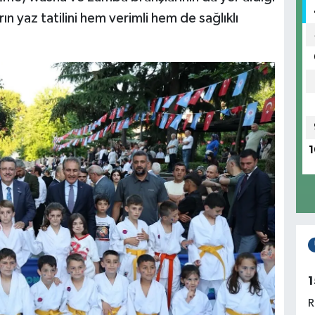
n yaz tatilini hem verimli hem de sağlıklı
1
1
R