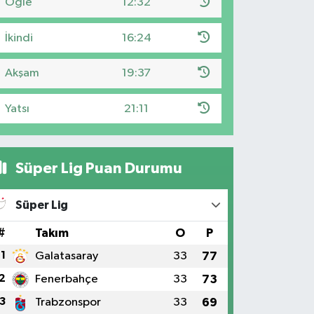
Öğle
12:32
İkindi
16:24
Akşam
19:37
Yatsı
21:11
Süper Lig Puan Durumu
Süper Lig
#
Takım
O
P
1
Galatasaray
33
77
2
Fenerbahçe
33
73
3
Trabzonspor
33
69