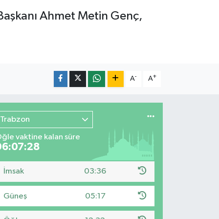
e Başkanı Ahmet Metin Genç,
-
+
A
A
Trabzon
ğle vaktine kalan süre
06:07:26
İmsak
03:36
Güneş
05:17