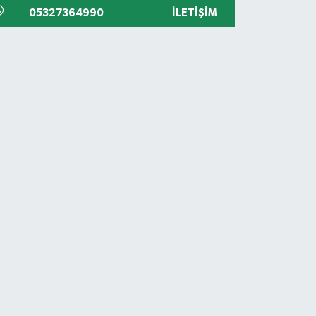
05327364990
İLETIŞIM