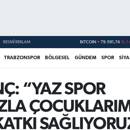
RESMÎ REKLAM
DOLAR
45,43620
%0.
EURO
53,38690
%0.
TRABZONSPOR
BÖLGESEL
GÜNDEM
SPOR
SİY
STERLİN
61,60380
%0.
G.ALTIN
6862,09000
%0.
Ç: “YAZ SPOR
BİST100
14.598,00
BITCOIN
79.591,74
%-1.
ZLA ÇOCUKLARIM
KATKI SAĞLIYORU