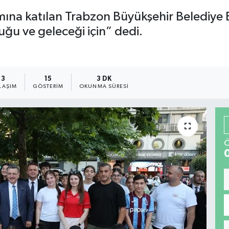
amına katılan Trabzon Büyükşehir Belediy
ğu ve geleceği için” dedi.
3
15
3 DK
LAŞIM
GÖSTERIM
OKUNMA SÜRESI
Ö