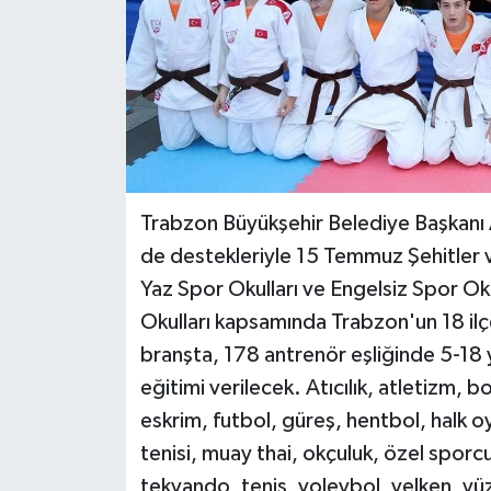
Trabzon Büyükşehir Belediye Başkanı
de destekleriyle 15 Temmuz Şehitler v
Yaz Spor Okulları ve Engelsiz Spor Okul
Okulları kapsamında Trabzon'un 18 ilç
branşta, 178 antrenör eşliğinde 5-18 
eğitimi verilecek. Atıcılık, atletizm, 
eskrim, futbol, güreş, hentbol, halk o
tenisi, muay thai, okçuluk, özel sporcu
tekvando, tenis, voleybol, yelken, yü