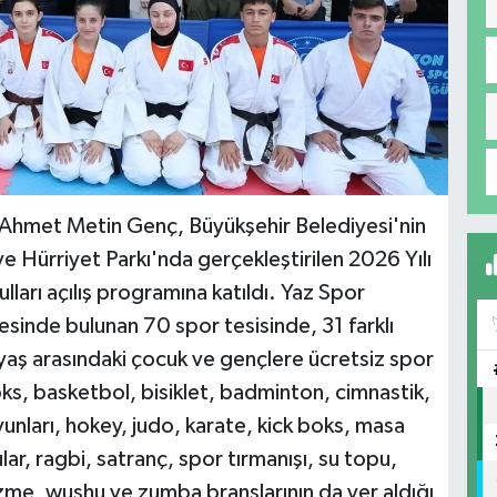
 Ahmet Metin Genç, Büyükşehir Belediyesi'nin
e Hürriyet Parkı'nda gerçekleştirilen 2026 Yılı
ları açılış programına katıldı. Yaz Spor
esinde bulunan 70 spor tesisinde, 31 farklı
yaş arasındaki çocuk ve gençlere ücretsiz spor
boks, basketbol, bisiklet, badminton, cimnastik,
yunları, hokey, judo, karate, kick boks, masa
lar, ragbi, satranç, spor tırmanışı, su topu,
zme, wushu ve zumba branşlarının da yer aldığı