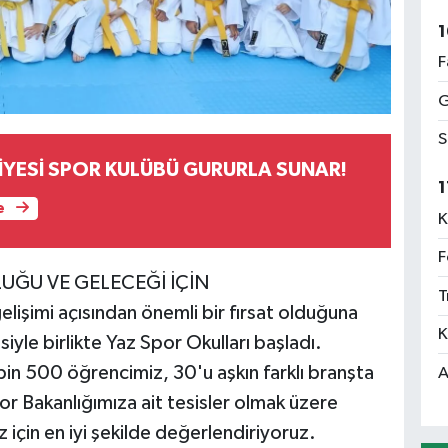
1
F
G
S
İYESİ SPOR KULÜBÜ GURURLA SUNAR!
1
e
K
F
UĞU VE GELECEĞİ İÇİN
T
elişimi açısından önemli bir fırsat olduğuna
K
siyle birlikte Yaz Spor Okulları başladı.
 bin 500 öğrencimiz, 30'u aşkın farklı branşta
A
or Bakanlığımıza ait tesisler olmak üzere
z için en iyi şekilde değerlendiriyoruz.