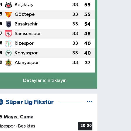
4
Beşiktaş
33
59
5
Göztepe
33
55
6
Başakşehir
33
54
7
Samsunspor
33
48
8
Rizespor
33
40
9
Konyaspor
33
40
0
Alanyaspor
33
37
Detaylar için tıklayın
Süper Lig Fikstür
5 Mayıs, Cuma
izespor - Beşiktaş
20:00