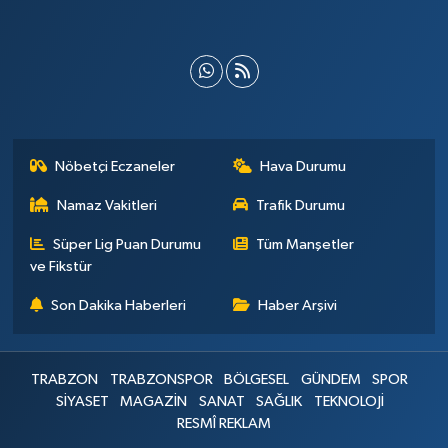
Nöbetçi Eczaneler
Hava Durumu
Namaz Vakitleri
Trafik Durumu
Süper Lig Puan Durumu
Tüm Manşetler
ve Fikstür
Son Dakika Haberleri
Haber Arşivi
TRABZON
TRABZONSPOR
BÖLGESEL
GÜNDEM
SPOR
SİYASET
MAGAZİN
SANAT
SAĞLIK
TEKNOLOJİ
RESMÎ REKLAM