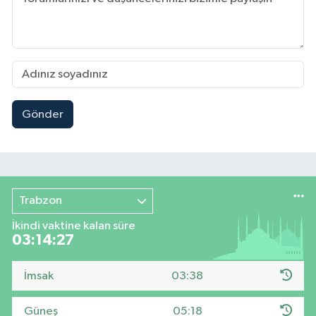
Gönder
Trabzon
İkindi vaktine kalan süre
03:14:26
İmsak
03:38
Güneş
05:18