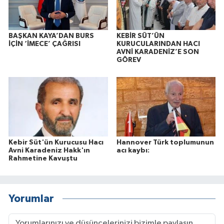
BAŞKAN KAYA’DAN BURS
KEBİR SÜT’ÜN
İÇİN ‘İMECE’ ÇAĞRISI
KURUCULARINDAN HACI
AVNİ KARADENİZ’E SON
GÖREV
Kebir Süt'ün Kurucusu Hacı
Hannover Türk toplumunun
Avni Karadeniz Hakk'ın
acı kaybı:
Rahmetine Kavuştu
Yorumlar