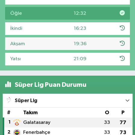
Öğle
12:32
İkindi
16:23
Akşam
19:36
Yatsı
21:09
Süper Lig Puan Durumu
Süper Lig
#
Takım
O
P
1
Galatasaray
33
77
2
Fenerbahçe
33
73