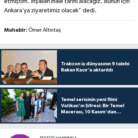
etmiştim. İnşallah ihale tarihi alacağız. Bunun için
Ankara’ya ziyaretimiz olacak” dedi.
Muhabir:
Ömer Altıntaş
Trabzon iş dünyasının 9 talebi
Bakan Kacır’a aktarıldı
Temel serisinin yeni filmi
Vatikan'ın Şifresi: Bir Temel
Macerası, 10 Kasım'dan
itibaren sinemalarda seyirciyle
buluşuyo