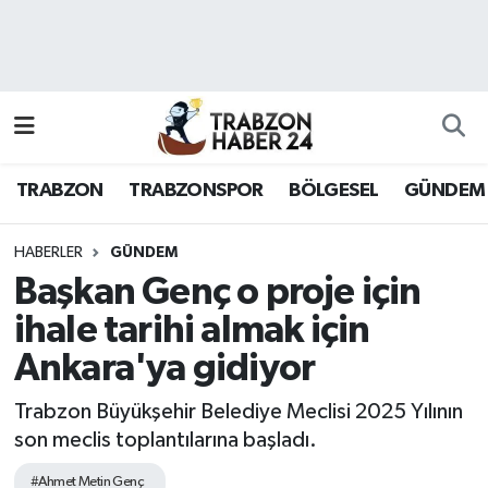
RESMÎ REKLAM
Nöbetçi Eczaneler
Hava Durumu
TRABZON
TRABZONSPOR
BÖLGESEL
GÜNDEM
Namaz Vakitleri
Trafik Durumu
HABERLER
GÜNDEM
Başkan Genç o proje için
Süper Lig Puan Durumu ve Fikstür
ihale tarihi almak için
Ankara'ya gidiyor
Tüm Manşetler
Trabzon Büyükşehir Belediye Meclisi 2025 Yılının
Son Dakika Haberleri
son meclis toplantılarına başladı.
Haber Arşivi
#Ahmet Metin Genç