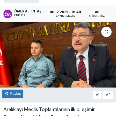
ÖMER ALTINTAŞ
08.12.2025 - 16:48
40
EDITÖR
YAYINLANMA
GÖSTERIM
Paylaş
-
+
A
A
Aralık ayı Meclis Toplantılarının ilk bileşimini