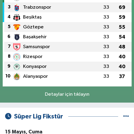
3
Trabzonspor
33
69
4
Beşiktaş
33
59
5
Göztepe
33
55
6
Başakşehir
33
54
7
Samsunspor
33
48
8
Rizespor
33
40
9
Konyaspor
33
40
10
Alanyaspor
33
37
Detaylar için tıklayın
Süper Lig Fikstür
15 Mayıs, Cuma