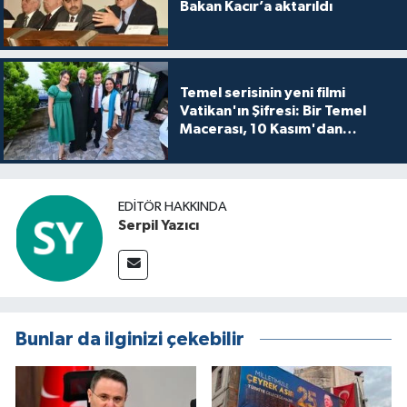
Bakan Kacır’a aktarıldı
Temel serisinin yeni filmi
Vatikan'ın Şifresi: Bir Temel
Macerası, 10 Kasım'dan
itibaren sinemalarda seyirciyle
buluşuyo
EDITÖR HAKKINDA
Serpil Yazıcı
Bunlar da ilginizi çekebilir