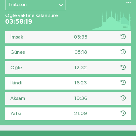
Trabzon
Öğle vaktine kalan süre
03:58:18
İmsak
03:38
Güneş
05:18
Öğle
12:32
İkindi
16:23
Akşam
19:36
Yatsı
21:09