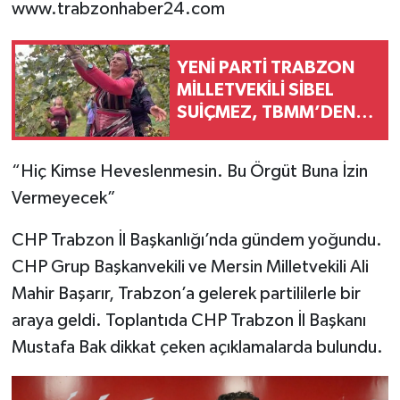
www.trabzonhaber24.com
YENİ PARTİ TRABZON
MİLLETVEKİLİ SİBEL
SUİÇMEZ, TBMM’DEN
İKTİDARA SESLENDİ:
“KARADENİZ’İN
“Hiç Kimse Heveslenmesin. Bu Örgüt Buna İzin
EMEĞİNİ SÖMÜRMEYİN,
Vermeyecek”
FINDIK TABA
CHP Trabzon İl Başkanlığı’nda gündem yoğundu.
CHP Grup Başkanvekili ve Mersin Milletvekili Ali
Mahir Başarır, Trabzon’a gelerek partililerle bir
araya geldi. Toplantıda CHP Trabzon İl Başkanı
Mustafa Bak dikkat çeken açıklamalarda bulundu.