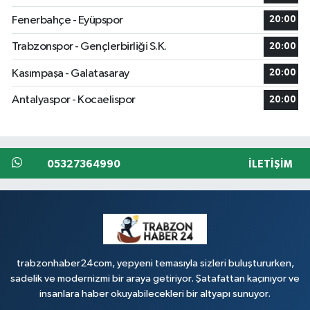
Fenerbahçe - Eyüpspor
20:00
Trabzonspor - Gençlerbirliği S.K.
20:00
Kasımpaşa - Galatasaray
20:00
Antalyaspor - Kocaelispor
20:00
05327364990
İLETIŞIM
trabzonhaber24com, yepyeni temasıyla sizleri buluştururken,
sadelik ve modernizmi bir araya getiriyor. Şatafattan kaçınıyor ve
insanlara haber okuyabilecekleri bir altyapı sunuyor.