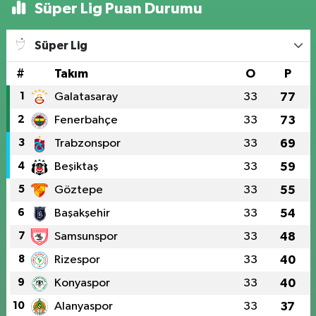
Süper Lig Puan Durumu
Süper Lig
#
Takım
O
P
1
Galatasaray
33
77
2
Fenerbahçe
33
73
3
Trabzonspor
33
69
4
Beşiktaş
33
59
5
Göztepe
33
55
6
Başakşehir
33
54
7
Samsunspor
33
48
8
Rizespor
33
40
9
Konyaspor
33
40
10
Alanyaspor
33
37