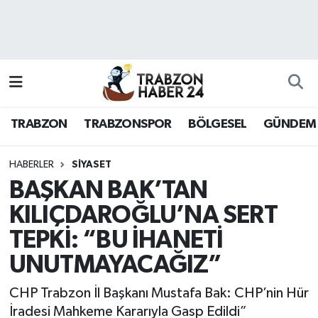
RESMÎ REKLAM
Nöbetçi Eczaneler
Hava Durumu
TRABZON
TRABZONSPOR
BÖLGESEL
GÜNDEM
Namaz Vakitleri
Trafik Durumu
HABERLER
SİYASET
BAŞKAN BAK’TAN
Süper Lig Puan Durumu ve Fikstür
KILIÇDAROĞLU’NA SERT
TEPKİ: “BU İHANETİ
Tüm Manşetler
UNUTMAYACAĞIZ”
Son Dakika Haberleri
CHP Trabzon İl Başkanı Mustafa Bak: CHP’nin Hür
Haber Arşivi
İradesi Mahkeme Kararıyla Gasp Edildi”