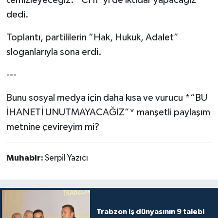
temizleyeceğiz. *CHP’yi de iktidar yapacağız*”
dedi.
Toplantı, partililerin “Hak, Hukuk, Adalet”
sloganlarıyla sona erdi.
---
Bunu sosyal medya için daha kısa ve vurucu *“BU
İHANETİ UNUTMAYACAĞIZ”* manşetli paylaşım
metnine çevireyim mi?
Muhabir:
Serpil Yazıcı
Trabzon iş dünyasının 9 talebi