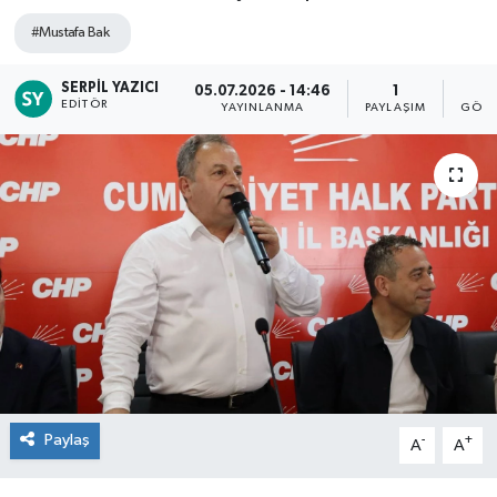
#Mustafa Bak
SERPIL YAZICI
05.07.2026 - 14:46
1
2
EDITÖR
YAYINLANMA
PAYLAŞIM
GÖST
Paylaş
-
+
A
A