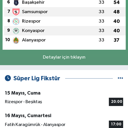
6
Başakşehir
33
54
7
Samsunspor
33
48
8
Rizespor
33
40
9
Konyaspor
33
40
10
Alanyaspor
33
37
Detaylar için tıklayın
Süper Lig Fikstür
15 Mayıs, Cuma
Rizespor - Beşiktaş
20:00
16 Mayıs, Cumartesi
Fatih Karagümrük - Alanyaspor
17:00