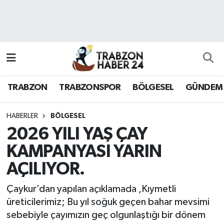
RESMÎ REKLAM
Nöbetçi Eczaneler
Hava Durumu
TRABZON
TRABZONSPOR
BÖLGESEL
GÜNDEM
Namaz Vakitleri
Trafik Durumu
HABERLER
BÖLGESEL
2026 YILI YAŞ ÇAY
Süper Lig Puan Durumu ve Fikstür
KAMPANYASI YARIN
AÇILIYOR.
Tüm Manşetler
Çaykur’dan yapılan açıklamada ,Kıymetli
Son Dakika Haberleri
üreticilerimiz; Bu yıl soğuk geçen bahar mevsimi
sebebiyle çayımızın geç olgunlaştığı bir dönem
Haber Arşivi