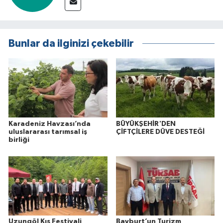
Bunlar da ilginizi çekebilir
Karadeniz Havzası’nda
BÜYÜKŞEHİR'DEN
uluslararası tarımsal iş
ÇİFTÇİLERE DÜVE DESTEĞİ
birliği
Uzungöl Kış Festivali
Bayburt’un Turizm