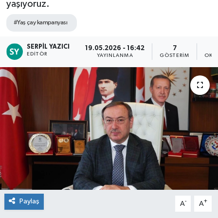
yaşıyoruz.
#Yaş çay kampanyası
SERPIL YAZICI
19.05.2026 - 16:42
7
EDITÖR
YAYINLANMA
GÖSTERIM
OKU
Paylaş
-
+
A
A