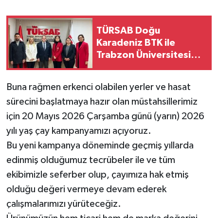
TÜRSAB Doğu
Karadeniz BTK ile
Trabzon Üniversitesi
Arasında Staj İş Birliği
Protokolü İmzalandı
Buna rağmen erkenci olabilen yerler ve hasat
sürecini başlatmaya hazır olan müstahsillerimiz
için 20 Mayıs 2026 Çarşamba günü (yarın) 2026
yılı yaş çay kampanyamızı açıyoruz.
Bu yeni kampanya döneminde geçmiş yıllarda
edinmiş olduğumuz tecrübeler ile ve tüm
ekibimizle seferber olup, çayımıza hak etmiş
olduğu değeri vermeye devam ederek
çalışmalarımızı yürüteceğiz.