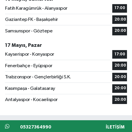
Fatih Karagümrük - Alanyaspor
17:00
Gaziantep FK - Başakşehir
20:00
Samsunspor - Göztepe
20:00
17 Mayıs, Pazar
Kayserispor - Konyaspor
17:00
Fenerbahçe - Eyüpspor
20:00
Trabzonspor - Gençlerbirliği S.K.
20:00
Kasımpaşa - Galatasaray
20:00
Antalyaspor - Kocaelispor
20:00
05327364990
İLETIŞIM