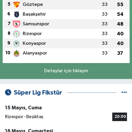
5
Göztepe
33
55
6
Başakşehir
33
54
7
Samsunspor
33
48
8
Rizespor
33
40
9
Konyaspor
33
40
10
Alanyaspor
33
37
Detaylar için tıklayın
Süper Lig Fikstür
15 Mayıs, Cuma
Rizespor - Beşiktaş
20:00
16 Mayıs, Cumartesi