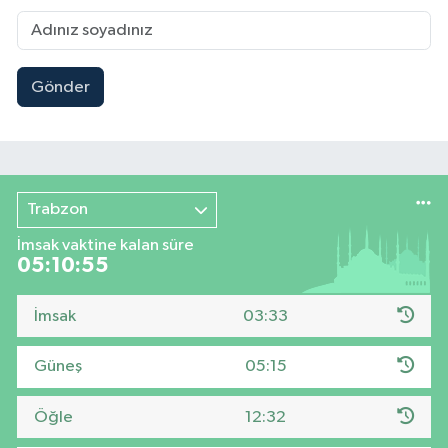
Gönder
Trabzon
İmsak vaktine kalan süre
05:10:54
İmsak
03:33
Güneş
05:15
Öğle
12:32