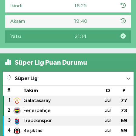
İkindi
16:25
Akşam
19:40
Yatsı
21:14
Süper Lig Puan Durumu
Süper Lig
#
Takım
O
P
1
Galatasaray
33
77
2
Fenerbahçe
33
73
3
Trabzonspor
33
69
4
Beşiktaş
33
59