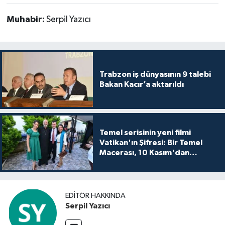
Muhabir:
Serpil Yazıcı
Trabzon iş dünyasının 9 talebi
Bakan Kacır’a aktarıldı
Temel serisinin yeni filmi
Vatikan'ın Şifresi: Bir Temel
Macerası, 10 Kasım'dan
itibaren sinemalarda seyirciyle
buluşuyo
EDITÖR HAKKINDA
Serpil Yazıcı